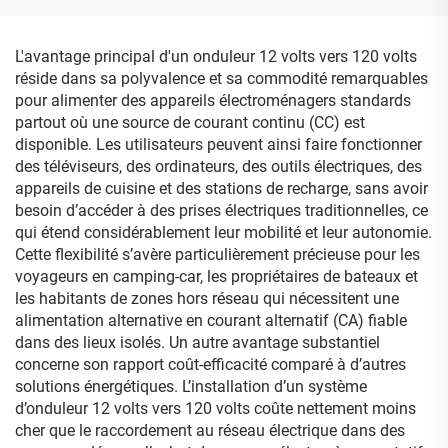
maximale 27,5 kW, tension
surveillance via
d’entrée photovoltaïque
application mobile, 14 000
1000 V, certifié VDE/CE
VA, garantie de 5 ans
L'avantage principal d'un onduleur 12 volts vers 120 volts
réside dans sa polyvalence et sa commodité remarquables
pour alimenter des appareils électroménagers standards
partout où une source de courant continu (CC) est
disponible. Les utilisateurs peuvent ainsi faire fonctionner
des téléviseurs, des ordinateurs, des outils électriques, des
appareils de cuisine et des stations de recharge, sans avoir
besoin d’accéder à des prises électriques traditionnelles, ce
qui étend considérablement leur mobilité et leur autonomie.
Cette flexibilité s’avère particulièrement précieuse pour les
voyageurs en camping-car, les propriétaires de bateaux et
les habitants de zones hors réseau qui nécessitent une
alimentation alternative en courant alternatif (CA) fiable
dans des lieux isolés. Un autre avantage substantiel
concerne son rapport coût-efficacité comparé à d’autres
solutions énergétiques. L’installation d’un système
d’onduleur 12 volts vers 120 volts coûte nettement moins
cher que le raccordement au réseau électrique dans des