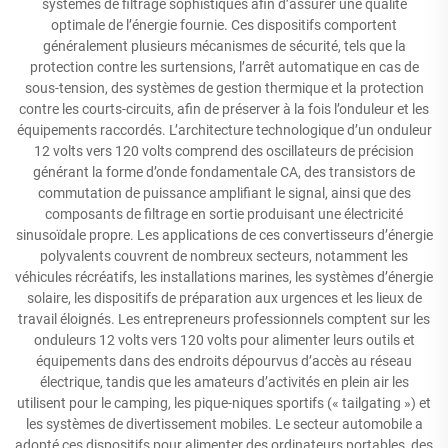
systèmes de filtrage sophistiqués afin d’assurer une qualité
optimale de l’énergie fournie. Ces dispositifs comportent
généralement plusieurs mécanismes de sécurité, tels que la
protection contre les surtensions, l’arrêt automatique en cas de
sous-tension, des systèmes de gestion thermique et la protection
contre les courts-circuits, afin de préserver à la fois l’onduleur et les
équipements raccordés. L’architecture technologique d’un onduleur
12 volts vers 120 volts comprend des oscillateurs de précision
générant la forme d’onde fondamentale CA, des transistors de
commutation de puissance amplifiant le signal, ainsi que des
composants de filtrage en sortie produisant une électricité
sinusoïdale propre. Les applications de ces convertisseurs d’énergie
polyvalents couvrent de nombreux secteurs, notamment les
véhicules récréatifs, les installations marines, les systèmes d’énergie
solaire, les dispositifs de préparation aux urgences et les lieux de
travail éloignés. Les entrepreneurs professionnels comptent sur les
onduleurs 12 volts vers 120 volts pour alimenter leurs outils et
équipements dans des endroits dépourvus d’accès au réseau
électrique, tandis que les amateurs d’activités en plein air les
utilisent pour le camping, les pique-niques sportifs (« tailgating ») et
les systèmes de divertissement mobiles. Le secteur automobile a
adopté ces dispositifs pour alimenter des ordinateurs portables, des