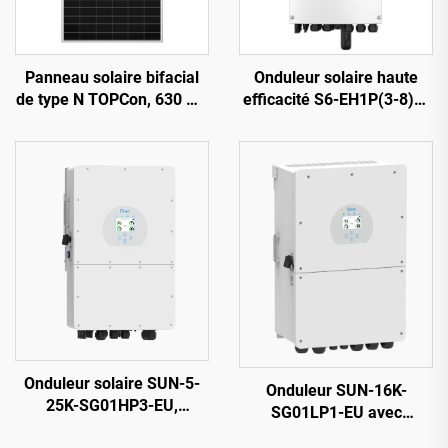
Panneau solaire bifacial
Onduleur solaire haute
de type N TOPCon, 630 W :
efficacité S6-EH1P(3-8)K-
haute efficacité et
L-PLUS, 8 kVA, batterie
résistance aux
40-60 V
intempéries, adapté aux
installations
photovoltaïques
résidentielles et
commerciales
Onduleur solaire SUN-5-
Onduleur SUN-16K-
25K-SG01HP3-EU,
SG01LP1-EU avec
puissance de sortie
affichage OLED et