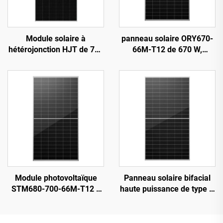
Module solaire à
panneau solaire ORY670-
hétérojonction HJT de 720
66M-T12 de 670 W,
à 740 W, modèle ORY720-
cellules PERC de 210 mm,
740-66M-T12H,
garantie de 25 ans
rendement de 23,82 %
Module photovoltaïque
Panneau solaire bifacial
STM680-700-66M-T12 à
haute puissance de type N
haut rendement, de type
TOPCon, 650 W :
N, entièrement noir
conversion d’énergie ultra-
efficace pour un