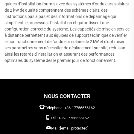
guides d'installation fournis avec des systèmes d'onduleurs solaires
de 2 kW de qualité comprennent des schémas clairs, des
instructions pas à pas et des informations de dépannage qui
simplifient le processus d'installation et garantissent une
configuration correcte du système. Les capacités de mise en service
à distance permettent aux équipes de support technique de vérifier
le bon fonctionnement de l'onduleur solaire de 2 kW et d'optimiser
ses paramètres sans nécessiter de déplacement sur site, réduisant
ainsi les retards d'installation et assurant des performances
optimales du système dès le premier jour de fonctionnement.
NOUS CONTACTER
Téléphone :
+86-17756656162
Tél. :
+86-17756656162
Mail :
[email protected]