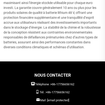
maximisant ainsi l’énergie stockée utilisable pour chaque euro
investi. La garantie couvre généralement 10 ans ou plus pour les
produits solaires de qualité à batterie lithium 48 V, offrant une
protection financière supplémentaire et une tranquillité d’esprit
accrue aux utilisateurs réalisant des investissements importants
dans le stockage d’énergie. La stabilité de la chimie et la robustesse
de la conception résistent aux contraintes environnementales
responsables de défaillances prématurées chez d’autres types de
batteries, assurant ainsi des performances constantes dans
diverses conditions climatiques et schémas d’utilisation.
NOUS CONTACTER
Téléphone :
+86-17756656162
Tél. :
+86-17756656162
Mail :
[email protected]