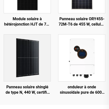
Module solaire à
Panneau solaire ORY455-
hétérojonction HJT de 720
72M-T6 de 455 W, cellules
à 740 W, modèle ORY720-
PERC de 166 mm, couleur
740-66M-T12H,
argentée, garantie de 25
rendement de 23,82 %
ans
Panneau solaire shinglé
onduleur à onde
de type N, 440 W, certifié
sinusoïdale pure de 6000
CE/TUV, garantie de 25
W, modèle
ans, modèle ORY440M-
HESP4860S100-H, 48 V,
46S
chargeur 100 A