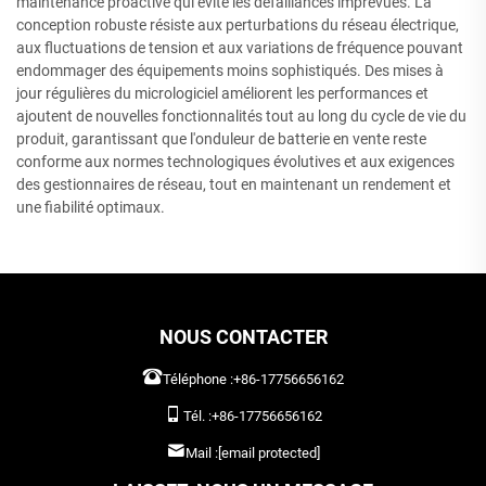
maintenance proactive qui évite les défaillances imprévues. La
conception robuste résiste aux perturbations du réseau électrique,
aux fluctuations de tension et aux variations de fréquence pouvant
endommager des équipements moins sophistiqués. Des mises à
jour régulières du micrologiciel améliorent les performances et
ajoutent de nouvelles fonctionnalités tout au long du cycle de vie du
produit, garantissant que l'onduleur de batterie en vente reste
conforme aux normes technologiques évolutives et aux exigences
des gestionnaires de réseau, tout en maintenant un rendement et
une fiabilité optimaux.
NOUS CONTACTER
Téléphone :
+86-17756656162
Tél. :
+86-17756656162
Mail :
[email protected]