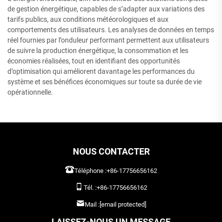
de gestion énergétique, capables de s’adapter aux variations des
tarifs publics, aux conditions météorologiques et aux
comportements des utilisateurs. Les analyses de données en temps
réel fournies par l’onduleur performant permettent aux utilisateurs
de suivre la production énergétique, la consommation et les
économies réalisées, tout en identifiant des opportunités
d’optimisation qui améliorent davantage les performances du
système et ses bénéfices économiques sur toute sa durée de vie
opérationnelle.
NOUS CONTACTER
Téléphone :
+86-17756656162
Tél. :
+86-17756656162
Mail :
[email protected]
LAISSEZ-NOUS UN MESSAGE