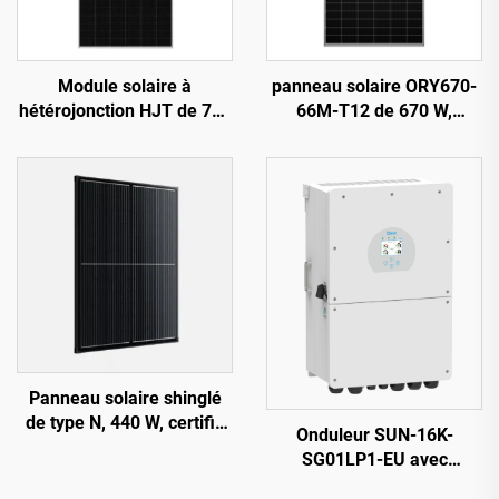
Module solaire à
panneau solaire ORY670-
hétérojonction HJT de 720
66M-T12 de 670 W,
à 740 W, modèle ORY720-
cellules PERC de 210 mm,
740-66M-T12H,
garantie de 25 ans
rendement de 23,82 %
Panneau solaire shinglé
de type N, 440 W, certifié
Onduleur SUN-16K-
CE/TUV, garantie de 25
SG01LP1-EU avec
ans, modèle ORY440M-
affichage OLED et
46S