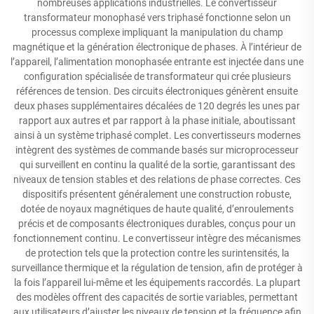
nombreuses applications industrielles. Le convertisseur
transformateur monophasé vers triphasé fonctionne selon un
processus complexe impliquant la manipulation du champ
magnétique et la génération électronique de phases. À l’intérieur de
l’appareil, l’alimentation monophasée entrante est injectée dans une
configuration spécialisée de transformateur qui crée plusieurs
références de tension. Des circuits électroniques génèrent ensuite
deux phases supplémentaires décalées de 120 degrés les unes par
rapport aux autres et par rapport à la phase initiale, aboutissant
ainsi à un système triphasé complet. Les convertisseurs modernes
intègrent des systèmes de commande basés sur microprocesseur
qui surveillent en continu la qualité de la sortie, garantissant des
niveaux de tension stables et des relations de phase correctes. Ces
dispositifs présentent généralement une construction robuste,
dotée de noyaux magnétiques de haute qualité, d’enroulements
précis et de composants électroniques durables, conçus pour un
fonctionnement continu. Le convertisseur intègre des mécanismes
de protection tels que la protection contre les surintensités, la
surveillance thermique et la régulation de tension, afin de protéger à
la fois l’appareil lui-même et les équipements raccordés. La plupart
des modèles offrent des capacités de sortie variables, permettant
aux utilisateurs d’ajuster les niveaux de tension et la fréquence afin