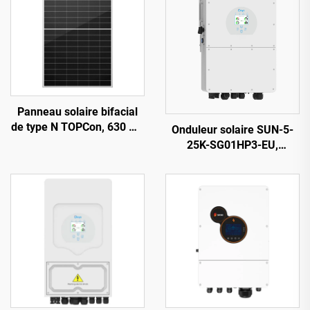
Panneau solaire bifacial
de type N TOPCon, 630 W :
Onduleur solaire SUN-5-
haute efficacité et
25K-SG01HP3-EU,
résistance aux
puissance de sortie
intempéries, adapté aux
maximale 27,5 kW, tension
installations
d’entrée photovoltaïque
photovoltaïques
1000 V, certifié VDE/CE
résidentielles et
commerciales