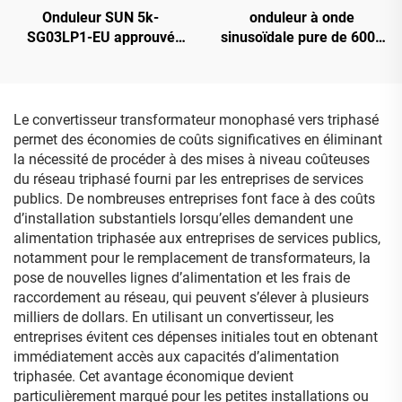
Onduleur SUN 5k-
onduleur à onde
SG03LP1-EU approuvé
sinusoïdale pure de 6000
CE/TUV, 5 kW, batterie 48
W, modèle
Vcc, plage étendue
HESP4860S100-H, 48 V,
d’entrée PV : 125-500 Vcc
chargeur 100 A
Le convertisseur transformateur monophasé vers triphasé
permet des économies de coûts significatives en éliminant
la nécessité de procéder à des mises à niveau coûteuses
du réseau triphasé fourni par les entreprises de services
publics. De nombreuses entreprises font face à des coûts
d’installation substantiels lorsqu’elles demandent une
alimentation triphasée aux entreprises de services publics,
notamment pour le remplacement de transformateurs, la
pose de nouvelles lignes d’alimentation et les frais de
raccordement au réseau, qui peuvent s’élever à plusieurs
milliers de dollars. En utilisant un convertisseur, les
entreprises évitent ces dépenses initiales tout en obtenant
immédiatement accès aux capacités d’alimentation
triphasée. Cet avantage économique devient
particulièrement marqué pour les petites installations ou