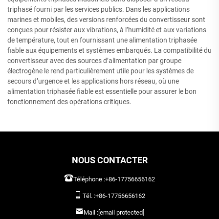
triphasé fourni par les services publics. Dans les applications
marines et mobiles, des versions renforcées du convertisseur sont
conçues pour résister aux vibrations, à l’humidité et aux variations
de température, tout en fournissant une alimentation triphasée
fiable aux équipements et systèmes embarqués. La compatibilité du
convertisseur avec des sources d’alimentation par groupe
électrogène le rend particulièrement utile pour les systèmes de
secours d’urgence et les applications hors réseau, où une
alimentation triphasée fiable est essentielle pour assurer le bon
fonctionnement des opérations critiques.
NOUS CONTACTER
Téléphone :
+86-17756656162
Tél. :
+86-17756656162
Mail :
[email protected]