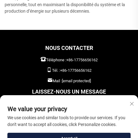
personnelle, tout en maximisant la disponibilité du système et la
production d’énergie sur plusieurs décennies.
NOUS CONTACTER
Téléphone :
+86-17756656162
Tél. :
+86-17756656162
Mail :
[email protected]
LAISSEZ-NOUS UN MESSAGE
We value your privacy
We use cookies and similar tools to provide our services. If you
don't want to accept all cookies, click Personalize cookies.
ENVOYER MAINTENANT