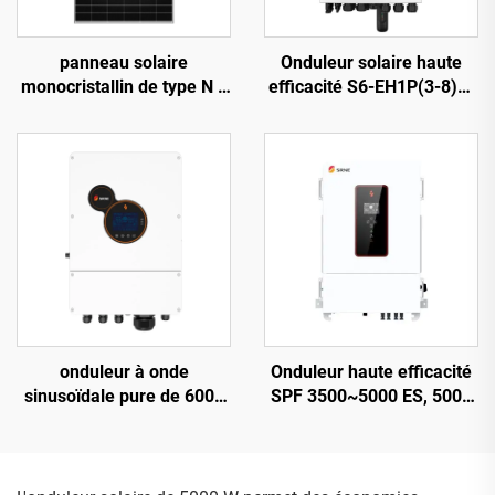
panneau solaire
Onduleur solaire haute
monocristallin de type N à
efficacité S6-EH1P(3-8)K-
haut rendement (23,2 %),
L-PLUS, 8 kVA, batterie
modèle ORY700-720-66M-
40-60 V
T12, certifié CE/TUV,
garantie de 15 ans
onduleur à onde
Onduleur haute efficacité
sinusoïdale pure de 6000
SPF 3500~5000 ES, 5000
W, modèle
VA, poids 9,2-12 kg,
HESP4860S100-H, 48 V,
conception compacte – 2
chargeur 100 A