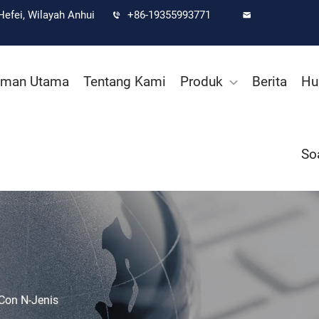
efei, Wilayah Anhui
+86-19355993771
aman Utama
Tentang Kami
Produk
Berita
Hu
So
Con N-Jenis