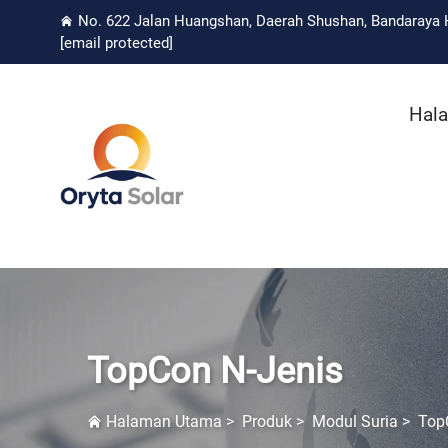
No. 622 Jalan Huangshan, Daerah Shushan, Bandaraya H
[email protected]
Hal
TopCon N-Jenis
Halaman Utama
>
Produk
>
Modul Suria
>
Top