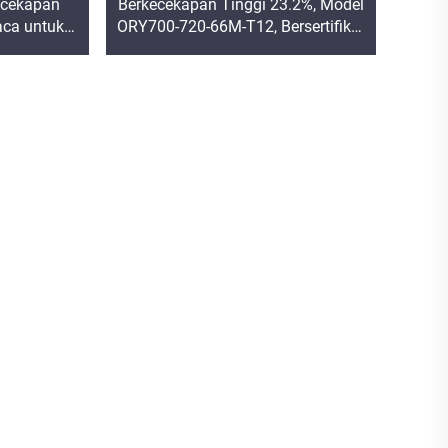
ecekapan
Berkecekapan Tinggi 23.2%, Model
aca untuk
ORY700-720-66M-T12, Bersertifikat
omersial
CE/TUV, Jaminan Kualiti 15 Tahun