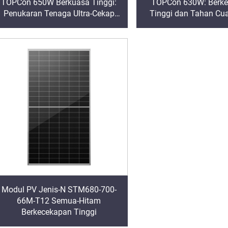
TOPCon 650W Berkuasa Tinggi:
TOPCon 630W: Berk
Penukaran Tenaga Ultra-Cekap
Tinggi dan Tahan Cu
untuk Output Optimum
Sistem PV Rumah & K
Modul PV Jenis-N STM680-700-
66M-T12 Semua-Hitam
Berkecekapan Tinggi