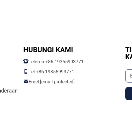
HUBUNGI KAMI
T
K
Telefon:
+86-19355993771
Tel:
+86-19355993771
Emel:
[email protected]
nderaan