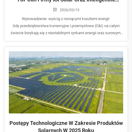
Falowniki Obniżają LCOE W Globalnych
2026/03/15
Projektach Komercyjnych
Wprowadzenie: wyścig z rosnącymi kosztami energii
Gdy przedsiębiorstwa komercyjne i przemysłowe (C&I) na całym
świecie borykają się z niestabilnymi rynkami energii oraz surowymi
zobowiązaniami w zakresie redukcji emisji CO₂, rośnie
zapotrzebowanie na wyższą wydajność i niższe ...
Postępy Technologiczne W Zakresie Produktów
Solarnych W 2025 Roku