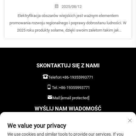
2025/08/12
Elektryfikacja obszarów wiejskich jest ważnym elementem
promowania rozwoju regionalnego i poprawy dobrostanu ludności. W
2025 roku produkty solarne, dzięki swoim zaletom takim jak
elastyczna instalacja, niskie koszty eksploatacji i utrzymania oraz
przyjazne dla środowiska...
SKONTAKTUJ SIĘ Z NAMI
Telefon:
+86-19355993771
Tel.:
+86-19355993771
Mail:
[email protected]
WYŚLIJ NAM WIADOMOŚĆ
We value your privacy
We use cookies and similar tools to provide our services. If you