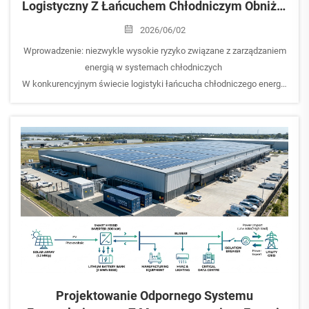
Logistyczny Z Łańcuchem Chłodniczym Obniżył
Koszty Energii O 45% I Zapewnił 100%
2026/06/02
Niezawodność Zasilania
Wprowadzenie: niezwykle wysokie ryzyko związane z zarządzaniem
energią w systemach chłodniczych
W konkurencyjnym świecie logistyki łańcucha chłodniczego energia
elektryczna stanowi często największy koszt operacyjny. Sprężarki
chłodnicze oraz zaawansowane systemy klimatyzacji i wentylacji
(HVAC) służą do utrzymywania...
Projektowanie Odpornego Systemu