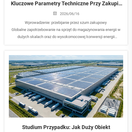
Kluczowe Parametry Techniczne Przy Zakupie
Akumulatorów Litowych I Falowników Na Skalę
2026/06/16
Użytkową.
Wprowadzenie: przebijanie przez szum zakupowy
Globalne zapotrzebowanie na sprzęt do magazynowania energii w
dużych skalach oraz do wysokomocowej konwersji energii
słonecznej rośnie wykładniczo. W miarę jak kraje przyspieszają swój
przejście na sieci oparte na źródłach odnawialnych,...
Studium Przypadku: Jak Duży Obiekt