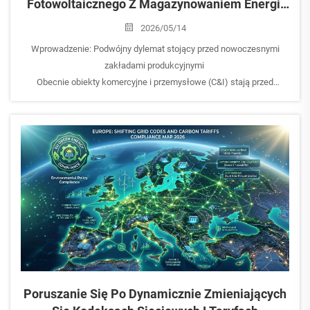
Fotowoltaicznego Z Magazynowaniem Energii
Dla Sektora Komercyjnego I Przemysłowego
2026/05/14
(C&I): Jak Rozwiązać Problemy Niestabilności
Wprowadzenie: Podwójny dylemat stojący przed nowoczesnymi
Sieci I Wysokich Taryf Szczytowych
zakładami produkcyjnymi
Obecnie obiekty komercyjne i przemysłowe (C&I) stają przed
podwójnym zagrożeniem ich rentowności operacyjnej: skrajną
zmiennością cen energii elektrycznej dostarczanej z sieci oraz
rosnącą częstotliwością...
Poruszanie Się Po Dynamicznie Zmieniających