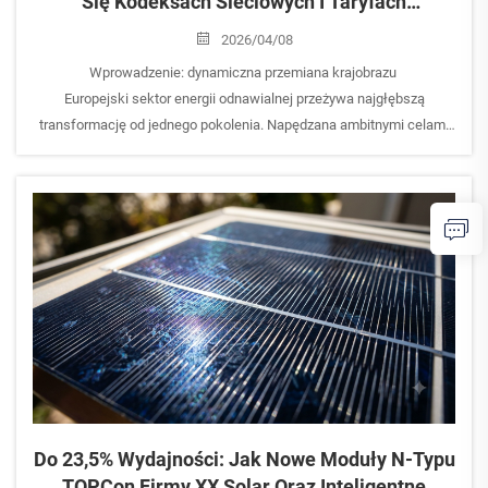
Się Kodeksach Sieciowych I Taryfach
Węglowych W Europie: Strategiczny
2026/04/08
Przewodnik Dla Dystrybutorów Systemów
Wprowadzenie: dynamiczna przemiana krajobrazu
Fotowoltaicznych Dla Sektora Komercyjnego I
Europejski sektor energii odnawialnej przeżywa najgłębszą
Przemysłowego
transformację od jednego pokolenia. Napędzana ambitnymi celami
Europejskiego Porozumienia Zielonego oraz pilną potrzebą
niezależności energetycznej, energia słoneczna...
Do 23,5% Wydajności: Jak Nowe Moduły N-Typu
TOPCon Firmy XX Solar Oraz Inteligentne