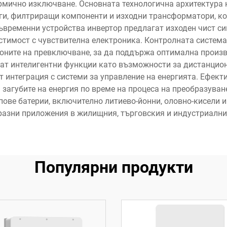
ермично изключване. Основната технологична архитектура 
ги, филтриращи компоненти и изходни трансформатори, кои
ъвременни устройства инвертор предлагат изходен чист с
тимост с чувствителна електроника. Контролната система
оните на превключване, за да поддържа оптимална произ
рат интелигентни функции като възможности за дистанцио
 интеграция с системи за управление на енергията. Ефект
загубите на енергия по време на процеса на преобразуван
ове батерии, включително литиево-йонни, оловно-кисели и 
азни приложения в жилищния, търговския и индустриални
Популярни продукти