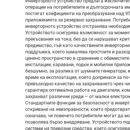
Инверторното устройство предлага изключител
операции на потребителите и дългосрочната и
постигат коефициенти на преобразуване над 95
приложенията за резервно захранване. Потреби
инверторното устройство отстранява необходим
Устройството осигурява възможност за момент
прекъсвания на тока, без да се нарушават кри
предимство, тъй като качествените инверторн
поддръжка, което намалява простоите и разхо
ценено пространство в сравнение с обемистите
инсталации, каравани, лодки и мобилни прило
безшумно, за разлика от шумните генератори, 
време на експлоатация, което допринася за по
превъзходно качество на захранването чрез чи
гарантира оптимална работа на двигатели, ко
захранват различни уреди – от малки електро
Стандартните функции за безопасност в инвер
откриване на неизправности, които предотврат
означава, че повечето потребители могат да 
позволява бързо внедряване. Устройството по
системи на превозни средства, което осигуря