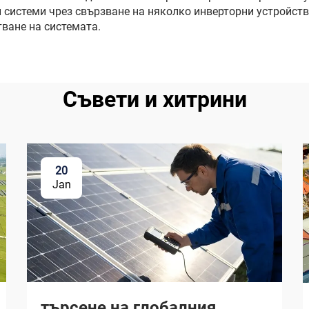
 системи чрез свързване на няколко инверторни устройства
тване на системата.
Съвети и хитрини
20
Jan
търсене на глобалния