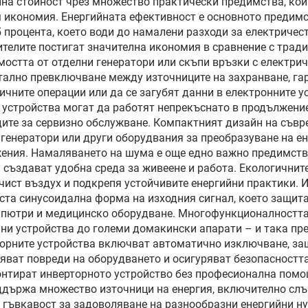
на стойност чрез множество практически предимства, кои
м икономия. Енергийната ефективност е основното предим
VDE/CE
 процента, което води до намалени разходи за електричес
телите постигат значителна икономия в сравнение с тради
остта от отделни генератори или скъпи връзки с електри
ално превключване между източниците на захранване, га
тичните операции или да се загубят данни в електронните
и устройства могат да работят непрекъснато в продължени
дите за сервизно обслужване. Компактният дизайн на съвр
 генератори или други оборудвания за преобразуване на е
жения. Намаляването на шума е още едно важно предимств
и създават удобна среда за живеене и работа. Екологични
-чист въздух и подкрепя устойчивите енергийни практики. 
ста синусоидална форма на изходния сигнал, което защит
мпютри и медицинско оборудване. Многофункционалността
нни устройства до големи домакински апарати – и така пр
торните устройства включват автоматично изключване, защ
яват повреди на оборудването и осигуряват безопасността
монтират инверторното устройство без професионална помо
ддържа множество източници на енергия, включително слън
ва гъвкавост за задоволяване на разнообразни енергийни 