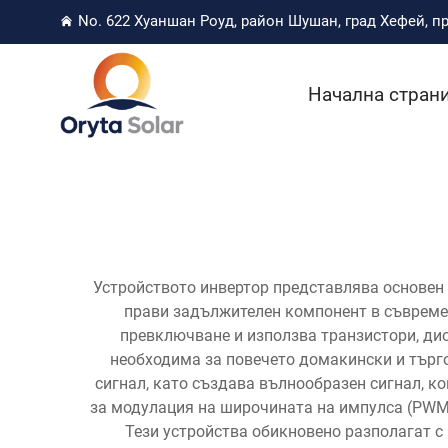
No. 622 Хуаншан Роуд, район Шушан, град Хефей, 
Начална стран
Устройството инвертор представлява основен е
прави задължителен компонент в съвремен
превключване и използва транзистори, дио
необходима за повечето домакински и търг
сигнал, като създава вълнообразен сигнал, к
за модулация на широчината на импулса (PWM)
Тези устройства обикновено разполагат 