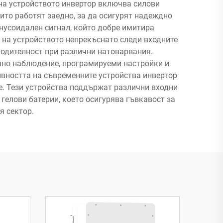
на устройството инвертор включва силови
то работят заедно, за да осигурят надеждно
инусоидален сигнал, който добре имитира
 на устройството непрекъснато следи входните
водителност при различни натоварвания.
нно наблюдение, програмируеми настройки и
ивността на съвременните устройства инвертор
е. Тези устройства поддържат различни входни
гелови батерии, което осигурява гъвкавост за
я сектор.