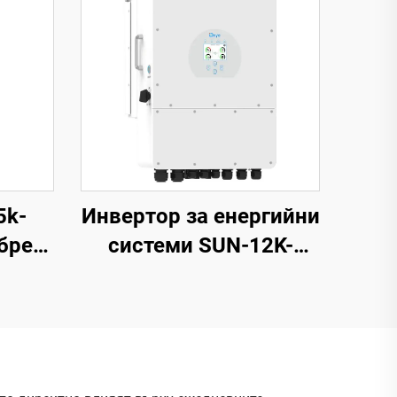
5k-
Инвертор за енергийни
брен
системи SUN-12K-
 kW,
SG04LP3-EU, 40–60 V,
c,
висока мощност 132
но
000 W, гаранция 5
ФЕП:
години