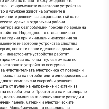
то директно влияят върху ежедневните
ство – съвременните инверторни устройства
тво и удължен живот на батериите в
ционните решения за захранване, тъй като
ческата мрежа в отдалечени райони.
рантирайки безпроблемни преходи по време на
 устройства. Надеждността става ключово
е на години при минимални изисквания за
еменните инверторни устройства спестява
нергия, което ги прави идеални за домашни
о – инверторните устройства работят
те предимства включват нулеви емисии по
Инверторното устройство осигурява
ава чувствителната електроника от повреди и
 позволява на потребителите едновременно да
едлагат комплексни енергийни решения.
ита от вълни на напрежение и системи за
 на потребителите. Простотата на инсталиране
щ, което намалява първоначалните разходи и
чеви панели, батерии и електрическите
нужди. Мащабируемостта позволява на