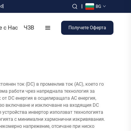
d]
|
BG
е с Нас
ЧЗВ
Получете Оферта
оянен ток (DC) в променлив ток (AC), което го
ема работи чрез напреднала технология за
 от DC енергия в осцилиращата AC енергия,
рзо включване и изключване на входящия DC
е устройства инвертор използват технологията
ергията с минимални хармонични изкривявания.
екомерно напрежение, отсичане при ниско