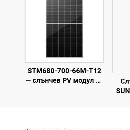
STM680-700-66M-T12
— слънчев PV модул от
Сл
N-тип, напълно черен,
SUN
високо ефективен
EU, 
27,
серт