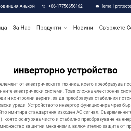
провинция Аньхой
+86-17756656162
[email protecte
ица
За Нас
Продукти
Новини
Свържете С
инверторно устройство
лемент от електрическата техника, което преобразува пост
ните електрически системи. Това сложна електронна сист
ди и контролни вериги, за да преобразува стабилния поток
овски уреди. Устройството инвертор функционира чрез бъ
ойто имитира стандартния изходен AC сигнал. Съвременнит
, която осигурява чисто и стабилно преобразуване на ен
с множество защитни механизми, включително защита от пр