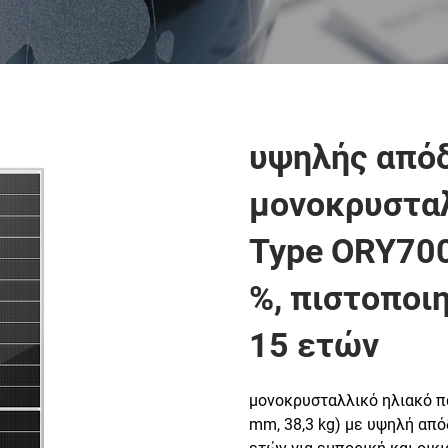
υψηλής από
μονοκρυσταλ
Type ORY700
%, πιστοποι
15 ετών
μονοκρυσταλλικό ηλιακό π
mm, 38,3 kg) με υψηλή από