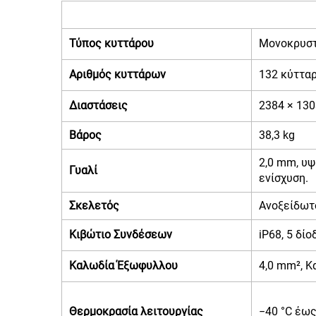
Τύπος κυττάρου
Μονοκρυστ
Αριθμός κυττάρων
132 κύττα
Διαστάσεις
2384 × 13
Βάρος
38,3 kg
2,0 mm, υψ
Γυαλί
ενίσχυση.
Σκελετός
Ανοξείδωτ
Κιβώτιο Συνδέσεων
iP68, 5 δίο
Καλωδία Έξωφυλλου
4,0 mm², Κ
Θερμοκρασία λειτουργίας
−40 °C έως