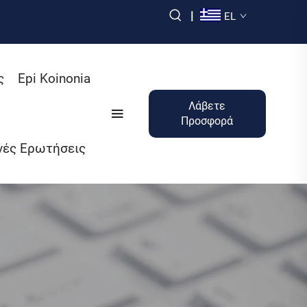
|
EL
ς
Epi Koinonia
Λάβετε
Προσφορά
νές Ερωτήσεις