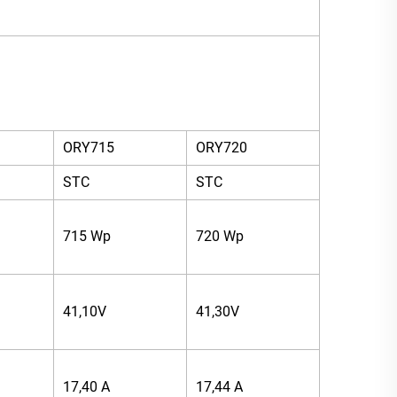
ORY715
ORY720
STC
STC
715 Wp
720 Wp
41,10V
41,30V
17,40 A
17,44 A