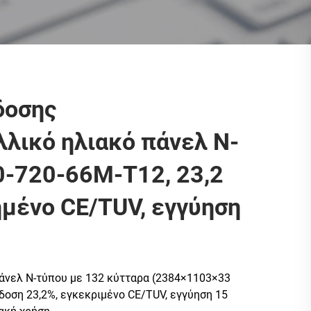
δοσης
λικό ηλιακό πάνελ N-
-720-66M-T12, 23,2
ημένο CE/TUV, εγγύηση
άνελ N-τύπου με 132 κύτταρα (2384×1103×33
δοση 23,2%, εγκεκριμένο CE/TUV, εγγύηση 15