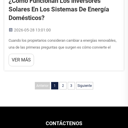
¿Cómo Funcionan Los Inversores
Solares En Los Sistemas De Energía
Domésticos?
2026-05-28 13:01:00
Cuando los propietarios consideran cambiar a energías renovables,
una de las primeras preguntas que surgen es cómo convierte el
sistema realmente la luz solar en electricidad utilizable. En el
VER MÁS
corazón de toda instalación solar residencial, los inversores solares
desempeñan un papel crítico...
Anterior
1
2
3
Siguiente
CONTÁCTENOS