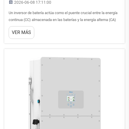
2026-06-08 17:11:00
Un inversor de batería actúa como el puente crucial entre la energía
continua (CC) almacenada en las baterías y la energía alterna (CA)
necesaria para aplicaciones domésticas y comerciales. El proceso
VER MÁS
de conversión implica sofisticados mecanismos electrónicos de
conmutación que transforman dir...