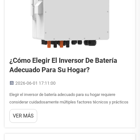
¿Cómo Elegir El Inversor De Batería
Adecuado Para Su Hogar?
2026-06-01 17:11:00
Elegir el inversor de batería adecuado para su hogar requiere
considerar cuidadosamente múltiples factores técnicos y prácticos
que afectan directamente su independencia energética y el
VER MÁS
rendimiento del sistema. Un inversor de batería actúa como el
puente crucial entre...