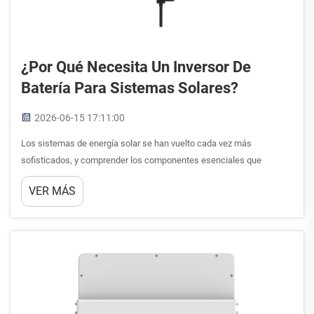
¿Por Qué Necesita Un Inversor De
Batería Para Sistemas Solares?
2026-06-15 17:11:00
Los sistemas de energía solar se han vuelto cada vez más
sofisticados, y comprender los componentes esenciales que
permiten su funcionamiento eficiente resulta crucial para
VER MÁS
propietarios y empresas que consideran soluciones de energía
renovable. Entre estos componentes críticos,...