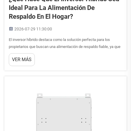
Ideal Para La Alimentación De
Respaldo En El Hogar?
2026-07-29 11:30:00
El inversor híbrido destaca como la solución perfecta para los
propietarios que buscan una alimentación de respaldo fiable, ya que
integra sin problemas la generación solar, el almacenamiento en
VER MÁS
baterías y la conexión a la red eléctrica en un único sistema
inteligente. A diferencia de los inversores tradicionales que...