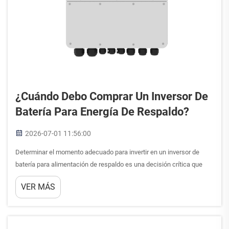
¿Cuándo Debo Comprar Un Inversor De
Batería Para Energía De Respaldo?
2026-07-01 11:56:00
Determinar el momento adecuado para invertir en un inversor de
batería para alimentación de respaldo es una decisión crítica que
depende de varios factores clave, como sus necesidades de
VER MÁS
fiabilidad eléctrica, consideraciones presupuestarias y objetivos
energéticos a largo plazo. Un inversor de batería sirve…