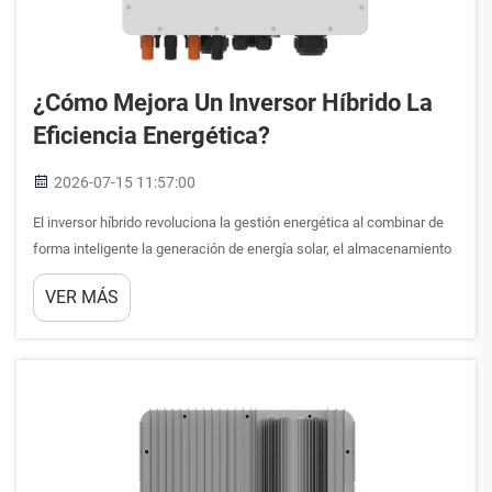
¿Cómo Mejora Un Inversor Híbrido La
Eficiencia Energética?
2026-07-15 11:57:00
El inversor híbrido revoluciona la gestión energética al combinar de
forma inteligente la generación de energía solar, el almacenamiento
en baterías y la conectividad con la red eléctrica en un único sistema
VER MÁS
sofisticado. Esta tecnología avanzada resuelve el desafío
fundamental de la eficiencia energética...