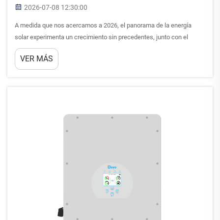
2026-07-08 12:30:00
A medida que nos acercamos a 2026, el panorama de la energía
solar experimenta un crecimiento sin precedentes, junto con el
aumento de los costos energéticos y los desafíos de inestabilidad
VER MÁS
de la red eléctrica. Las instalaciones solares ya no se limitan
simplemente a la responsabilidad medioambiental: se han
convertido en esenciales…