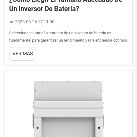
Un Inversor De Batería?
2026-06-26 17:11:00
Seleccionar el tamaño correcto de un inversor de batería es
fundamental para garantizar un rendimiento y una eficiencia óptimos
del sistema eléctrico. El inversor de batería adecuado asegura que
VER MÁS
su sistema de almacenamiento de energía funcione sin
interrupciones y proporcione suficiente potencia para sus cargas
eléctricas. Una...