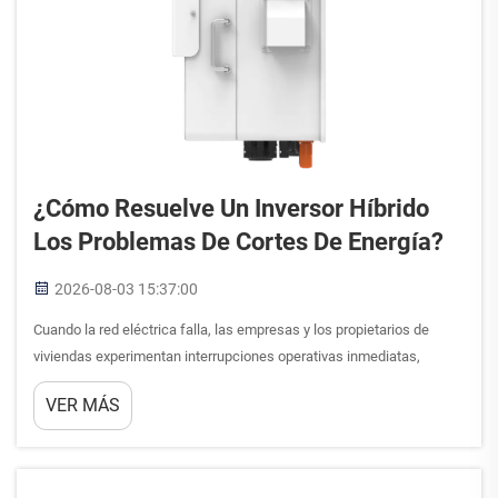
¿Cómo Resuelve Un Inversor Híbrido
Los Problemas De Cortes De Energía?
2026-08-03 15:37:00
Cuando la red eléctrica falla, las empresas y los propietarios de
viviendas experimentan interrupciones operativas inmediatas,
pérdida de datos y problemas de confort. Los cortes de energía
VER MÁS
cuestan miles de millones de dólares anualmente a la economía
estadounidense, lo que hace imprescindibles soluciones de
respaldo fiables para la gestión energética moderna...