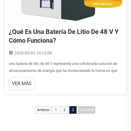
¿Qué Es Una Batería De Litio De 48 V Y
Cómo Funciona?
2026-03-02 10:13:00
Una batería de litio de 48 V representa una sofisticada solución de
almacenamiento de energía que ha revolucionado la forma en que
abordamos la gestión de la energía en aplicaciones residenciales,
VER MÁS
comerciales e industriales. Esta configuración de voltaje logra un
equilibrio óptimo entre...
Anterior
1
2
3
Siguiente