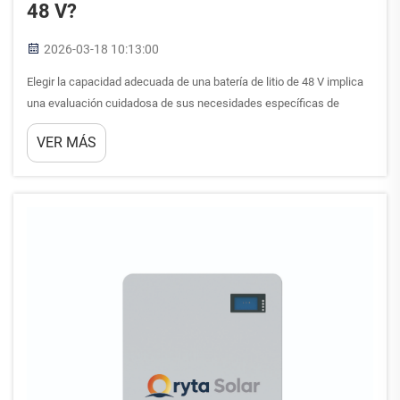
48 V?
2026-03-18 10:13:00
Elegir la capacidad adecuada de una batería de litio de 48 V implica
una evaluación cuidadosa de sus necesidades específicas de
potencia, los requisitos de la aplicación y los factores de
VER MÁS
compatibilidad del sistema. La capacidad de la batería afecta
directamente al rendimiento del sistema, a la duración de la
autonomía y a la eficiencia de carga...