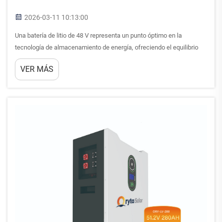
2026-03-11 10:13:00
Una batería de litio de 48 V representa un punto óptimo en la
tecnología de almacenamiento de energía, ofreciendo el equilibrio
perfecto entre potencia de salida, seguridad y versatilidad en
VER MÁS
numerosas aplicaciones. Comprender qué aplicaciones aprovechan
realmente al máximo el potencial de una batería de litio de 48...