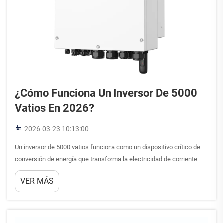
¿Cómo Funciona Un Inversor De 5000
Vatios En 2026?
2026-03-23 10:13:00
Un inversor de 5000 vatios funciona como un dispositivo crítico de
conversión de energía que transforma la electricidad de corriente
continua (CC) procedente de baterías o paneles solares en
VER MÁS
electricidad de corriente alterna (CA), adecuada para alimentar
electrodomésticos y equipos comerciales...