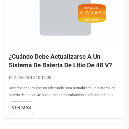
¿Cuándo Debe Actualizarse A Un
Sistema De Batería De Litio De 48 V?
2026-03-16 10:13:00
Determinar el momento adecuado para actualizar a un sistema de
batería de litio de 48 V requiere una evaluación cuidadosa de sus
necesidades actuales de almacenamiento de energía, del
VER MÁS
rendimiento del sistema y de sus objetivos a largo plazo. Muchos
propietarios y empresas se preguntan si...