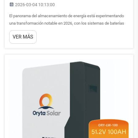
2026-03-04 10:13:00
El panorama del almacenamiento de energía está experimentando
una transformación notable en 2026, con los sistemas de baterías
de litio de 48 V que emergen como la opción preferida para
VER MÁS
aplicaciones residenciales, comerciales e industriales. Esta
configuración de voltaje ha captado significativamente...