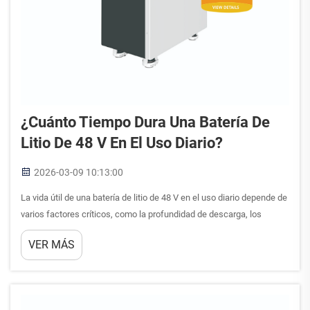
¿Cuánto Tiempo Dura Una Batería De
Litio De 48 V En El Uso Diario?
2026-03-09 10:13:00
La vida útil de una batería de litio de 48 V en el uso diario depende de
varios factores críticos, como la profundidad de descarga, los
patrones de carga, las condiciones de temperatura y la química
VER MÁS
específica de la batería empleada. Comprender estas variables
ayuda a determinar la...