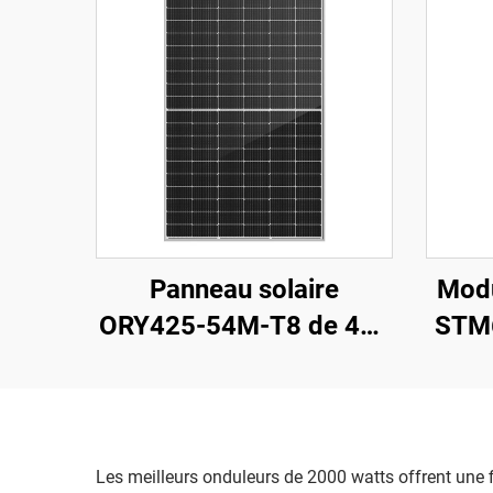
Panneau solaire
Modu
ORY425-54M-T8 de 425
STM
W, cellules PERC de 210
à h
mm, couleur noire,
type 
garantie de 25 ans
Les meilleurs onduleurs de 2000 watts offrent une f