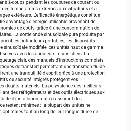
 sans à-coups pendant les coupures de courant ou
t des températures extrêmes aux vibrations et à
sages extérieurs. L’efficacité énergétique constitue
ie davantage d’énergie utilisable provenant de
 économies de coûts, grâce à une consommation de
laires. La sortie onde sinusoïdale pure produite par
ment les ordinateurs portables, les dispositifs
e sinusoïdale modifiée, ces unités haut de gamme
servés avec les onduleurs moins chers. La
tiquetage clair, des manuels d’instructions complets
iques de transfert permettant une transition fluide
rent une tranquillité d’esprit grâce à une protection
itifs de sécurité intégrés protègent vos
es dégâts matériels. La polyvalence des meilleurs
nt des réfrigérateurs et des outils électriques aux
ité d’installation tout en assurant des
e restent minimes : la plupart des unités ne
 optimales tout au long de leur longue durée de