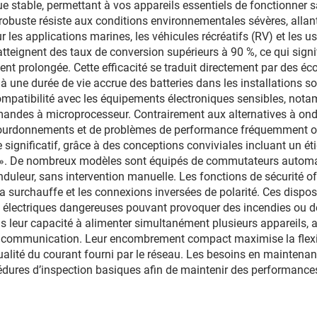
que stable, permettant à vos appareils essentiels de fonctionner
 robuste résiste aux conditions environnementales sévères, allan
ur les applications marines, les véhicules récréatifs (RV) et les u
eignent des taux de conversion supérieurs à 90 %, ce qui signif
ment prolongée. Cette efficacité se traduit directement par des
 une durée de vie accrue des batteries dans les installations so
ompatibilité avec les équipements électroniques sensibles, notam
andes à microprocesseur. Contrairement aux alternatives à ond
bourdonnements et de problèmes de performance fréquemment ob
e significatif, grâce à des conceptions conviviales incluant un é
ser ». De nombreux modèles sont équipés de commutateurs automat
nduleur, sans intervention manuelle. Les fonctions de sécurité off
la surchauffe et les connexions inversées de polarité. Ces dispos
s électriques dangereuses pouvant provoquer des incendies ou d
ur capacité à alimenter simultanément plusieurs appareils, alla
communication. Leur encombrement compact maximise la flexibil
lité du courant fourni par le réseau. Les besoins en maintenanc
édures d’inspection basiques afin de maintenir des performances