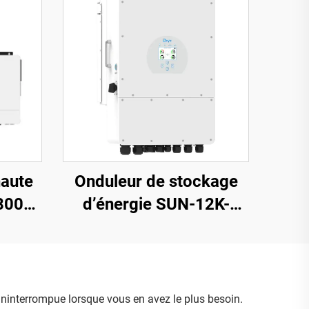
haute
Onduleur de stockage
8000-
d’énergie SUN-12K-
2 kW,
SG04LP3-EU, 40-60 V,
5 kg
puissance élevée 132
000 W, garantie de 5 ans
 ininterrompue lorsque vous en avez le plus besoin.