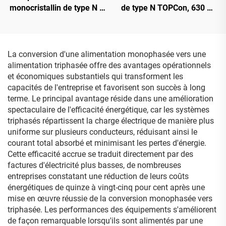
monocristallin de type N à
de type N TOPCon, 630 W :
haut rendement (23,2 %),
haute efficacité et
modèle ORY700-720-66M-
résistance aux
T12, certifié CE/TUV,
intempéries, adapté aux
garantie de 15 ans
installations
La conversion d'une alimentation monophasée vers une
photovoltaïques
alimentation triphasée offre des avantages opérationnels
résidentielles et
et économiques substantiels qui transforment les
commerciales
capacités de l'entreprise et favorisent son succès à long
terme. Le principal avantage réside dans une amélioration
spectaculaire de l'efficacité énergétique, car les systèmes
triphasés répartissent la charge électrique de manière plus
uniforme sur plusieurs conducteurs, réduisant ainsi le
courant total absorbé et minimisant les pertes d'énergie.
Cette efficacité accrue se traduit directement par des
factures d'électricité plus basses, de nombreuses
entreprises constatant une réduction de leurs coûts
énergétiques de quinze à vingt-cinq pour cent après une
mise en œuvre réussie de la conversion monophasée vers
triphasée. Les performances des équipements s'améliorent
de façon remarquable lorsqu'ils sont alimentés par une