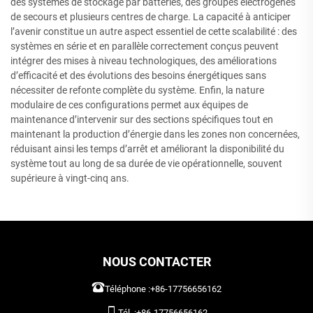
des systèmes de stockage par batteries, des groupes électrogènes
de secours et plusieurs centres de charge. La capacité à anticiper
l’avenir constitue un autre aspect essentiel de cette scalabilité : des
systèmes en série et en parallèle correctement conçus peuvent
intégrer des mises à niveau technologiques, des améliorations
d’efficacité et des évolutions des besoins énergétiques sans
nécessiter de refonte complète du système. Enfin, la nature
modulaire de ces configurations permet aux équipes de
maintenance d’intervenir sur des sections spécifiques tout en
maintenant la production d’énergie dans les zones non concernées,
réduisant ainsi les temps d’arrêt et améliorant la disponibilité du
système tout au long de sa durée de vie opérationnelle, souvent
supérieure à vingt-cinq ans.
NOUS CONTACTER
Téléphone :
+86-17756656162
Tél. :
+86-17756656162