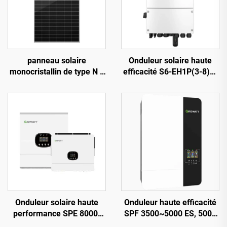
panneau solaire
Onduleur solaire haute
monocristallin de type N à
efficacité S6-EH1P(3-8)K-
haut rendement (23,2 %),
L-PLUS, 8 kVA, batterie
modèle ORY700-720-66M-
40-60 V
T12, certifié CE/TUV,
garantie de 15 ans
Onduleur solaire haute
Onduleur haute efficacité
performance SPE 8000-
SPF 3500~5000 ES, 5000
12000 ES, sortie 12 kW,
VA, poids 9,2-12 kg,