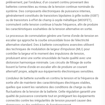
prélèvement, par l’onduleur, d’un courant continu provenant des
batteries connectées au niveau de la tension continue nominale du
système. Des composants électroniques de puissance internes,
généralement constitués de transistors bipolaires à grille isolée (IGBT)
ou de transistors à effet de champ à oxyde métallique (MOSFET),
commutent cette tension continue à haute fréquence, afin de produire
les caractéristiques souhaitées de la tension alternative en sortie.
Le processus de commutation génère une forme d'onde de tension en
escalier qui approche la courbe sinusoïdale lisse de l'électricité
alternative standard. Des
à batterie
conceptions avancées utilisent
des techniques de modulation de largeur d'impulsion (MLI) pour
contrôler la largeur et le moment des impulsions de tension,
produisant ainsi une sortie sinusoïdale de haute qualité avec une
distorsion harmonique minimale. Les circuits de filtrage de sortie
lissent la forme d'onde en escalier afin de produire un courant
alternatif propre, adapté aux équipements électroniques sensibles.
L'onduleur de batterie surveille en continu la tension et la fréquence de
sortie afin de maintenir des caractéristiques électriques stables,
quelles que soient les variations des conditions de charge ou des
fluctuations de la tension de la batterie. Cette régulation garantit une
qualité de puissance constante tout en protégeant les équipements
connectés contre les irrégularités de tension pouvant causer des
dommages ou des problèmes de fonctionnement.