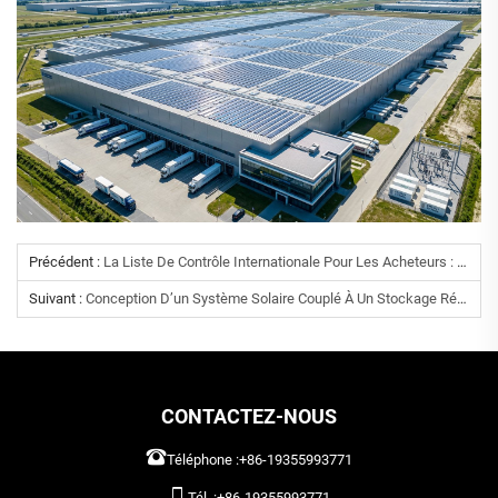
Précédent :
La Liste De Contrôle Internationale Pour Les Acheteurs : Paramètres Techniques Essentiels Pour L’approvisionnement De Batteries Au Lithium Et D’onduleurs À Grande Échelle.
Suivant :
Conception D’un Système Solaire Couplé À Un Stockage Résilient Pour Les Entreprises Et Les Industries (C&I) : Comment Résoudre Les Problèmes D’instabilité Du Réseau Électrique Et De Tarifs De Pointe Élevés
CONTACTEZ-NOUS
Téléphone :
+86-19355993771
Tél. :
+86-19355993771