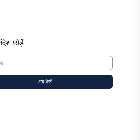
ंदेश छोड़ें
अब भेजें
ि