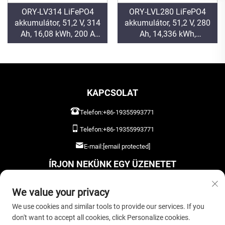
ORY-LV314 LiFePO4
ORY-LVL280 LiFePO4
akkumulátor, 51,2 V, 314
akkumulátor, 51,2 V, 280
Ah, 16,08 kWh, 200 A
Ah, 14,336 kWh,
maximális áram
maximális töltési és
napenergiás/PV
kisütési áram: 200 A
rendszerekhez
napenergiás
tárolórendszerhez
KAPCSOLAT
Telefon:
+86-19355993771
Telefon:
+86-19355993771
E-mail:
[email protected]
ÍRJON NEKÜNK EGY ÜZENETET
We value your privacy
We use cookies and similar tools to provide our services. If you
don't want to accept all cookies, click Personalize cookies.