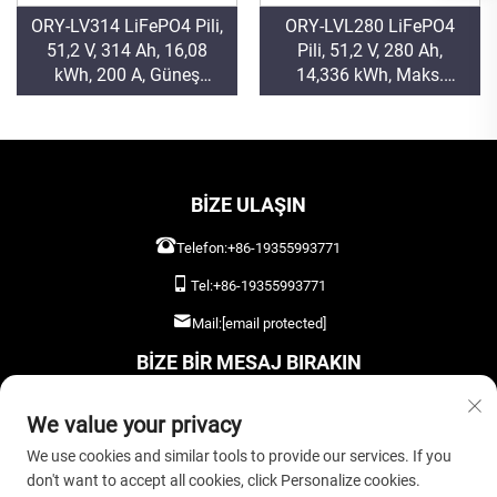
ORY-LV314 LiFePO4 Pili,
ORY-LVL280 LiFePO4
51,2 V, 314 Ah, 16,08
Pili, 51,2 V, 280 Ah,
kWh, 200 A, Güneş
14,336 kWh, Maks.
Enerjisi/PV Sistemleri
Şarj/Deşarj Akımı 200 A,
İçin
Güneş Enerjisi Depolama
İçin
BIZE ULAŞIN
Telefon:
+86-19355993771
Tel:
+86-19355993771
Mail:
[email protected]
BIZE BIR MESAJ BIRAKIN
We value your privacy
We use cookies and similar tools to provide our services. If you
don't want to accept all cookies, click Personalize cookies.