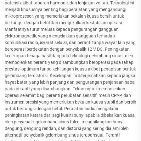
potensi akibat taburan harmonik dan lonjakan voltan. Teknologi ini
menjadi khususnya penting bagi peralatan yang mengandungi
mikroprosesor, yang memerlukan bekalan kuasa bersih untuk
berfungsi dengan betul dan mengekalkan kestabilan operasi.
Manfaatnya turut meluas kepada pengurangan gangguan
elektromagnetik, yang mengelakkan gangguan terhadap
komunikasi radio, isyarat selular, dan peranti tanpa wayar lain yang
beroperasi berdekatan dengan penyebalik 12 V DC. Peningkatan
kecekapan tenaga hasil daripada teknologi gelombang sinus tulen
membolehkan peranti yang disambungkan beroperasi pada tahap
prestasi optimum tanpa kehilangan kuasa akibat penapisan bentuk
gelombang terdistorsi. Kecekapan ini diterjemahkan kepada jangka
hayat bateri yang lebih panjang dan pengurangan penjanaan haba
pada peranti yang disambungkan. Teknologi ini membolehkan
operasi selamat bagi peranti perubatan sensitif, mesin CPAP, dan
instrumen presisi yang memerlukan bekalan kuasa stabil dan bersih
untuk berfungsi dengan betul. Peralatan audio mengalami
peningkatan ketara dari segi kualiti bunyi apabila dibekalkan kuasa
oleh penyebalik gelombang sinus tulen, menghilangkan bunyi
dengung, dengung rendah, dan distorsi yang sering dialami oleh
alternatif penyebalik gelombang sinus terubahsuai. Peranti