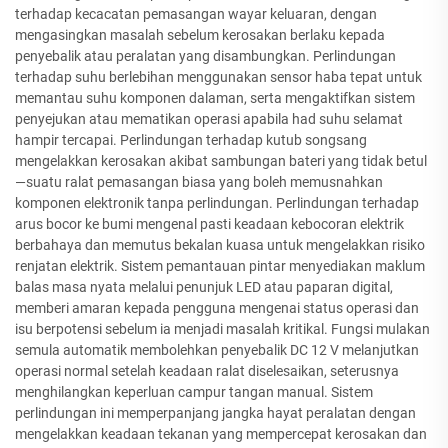
terhadap kecacatan pemasangan wayar keluaran, dengan
mengasingkan masalah sebelum kerosakan berlaku kepada
penyebalik atau peralatan yang disambungkan. Perlindungan
terhadap suhu berlebihan menggunakan sensor haba tepat untuk
memantau suhu komponen dalaman, serta mengaktifkan sistem
penyejukan atau mematikan operasi apabila had suhu selamat
hampir tercapai. Perlindungan terhadap kutub songsang
mengelakkan kerosakan akibat sambungan bateri yang tidak betul
—suatu ralat pemasangan biasa yang boleh memusnahkan
komponen elektronik tanpa perlindungan. Perlindungan terhadap
arus bocor ke bumi mengenal pasti keadaan kebocoran elektrik
berbahaya dan memutus bekalan kuasa untuk mengelakkan risiko
renjatan elektrik. Sistem pemantauan pintar menyediakan maklum
balas masa nyata melalui penunjuk LED atau paparan digital,
memberi amaran kepada pengguna mengenai status operasi dan
isu berpotensi sebelum ia menjadi masalah kritikal. Fungsi mulakan
semula automatik membolehkan penyebalik DC 12 V melanjutkan
operasi normal setelah keadaan ralat diselesaikan, seterusnya
menghilangkan keperluan campur tangan manual. Sistem
perlindungan ini memperpanjang jangka hayat peralatan dengan
mengelakkan keadaan tekanan yang mempercepat kerosakan dan