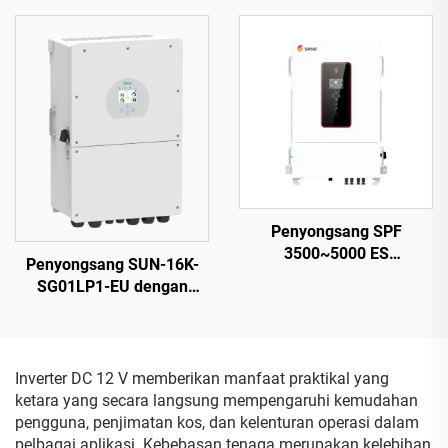
720-66M-T12,
Ultra-Cekap untuk Output
Bersertifikat CE/TUV,
Optimum
Jaminan Kualiti 15 Tahun
Penyongsang SPF
3500~5000 ES
Penyongsang SUN-16K-
Berkecekapan Tinggi,
SG01LP1-EU dengan
5000 VA, Reka Bentuk
Pemantauan OLED+APP,
Ringkas 9.2–12 kg – 2
14000 VA, Jaminan 5
Tahun
Inverter DC 12 V memberikan manfaat praktikal yang
ketara yang secara langsung mempengaruhi kemudahan
pengguna, penjimatan kos, dan kelenturan operasi dalam
pelbagai aplikasi. Kebebasan tenaga merupakan kelebihan