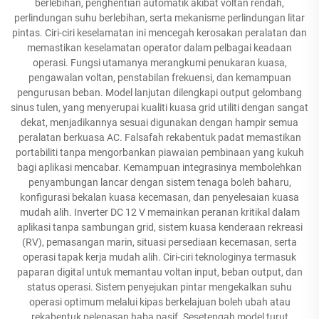
berlebihan, penghentian automatik akibat voltan rendah,
perlindungan suhu berlebihan, serta mekanisme perlindungan litar
pintas. Ciri-ciri keselamatan ini mencegah kerosakan peralatan dan
memastikan keselamatan operator dalam pelbagai keadaan
operasi. Fungsi utamanya merangkumi penukaran kuasa,
pengawalan voltan, penstabilan frekuensi, dan kemampuan
pengurusan beban. Model lanjutan dilengkapi output gelombang
sinus tulen, yang menyerupai kualiti kuasa grid utiliti dengan sangat
dekat, menjadikannya sesuai digunakan dengan hampir semua
peralatan berkuasa AC. Falsafah rekabentuk padat memastikan
portabiliti tanpa mengorbankan piawaian pembinaan yang kukuh
bagi aplikasi mencabar. Kemampuan integrasinya membolehkan
penyambungan lancar dengan sistem tenaga boleh baharu,
konfigurasi bekalan kuasa kecemasan, dan penyelesaian kuasa
mudah alih. Inverter DC 12 V memainkan peranan kritikal dalam
aplikasi tanpa sambungan grid, sistem kuasa kenderaan rekreasi
(RV), pemasangan marin, situasi persediaan kecemasan, serta
operasi tapak kerja mudah alih. Ciri-ciri teknologinya termasuk
paparan digital untuk memantau voltan input, beban output, dan
status operasi. Sistem penyejukan pintar mengekalkan suhu
operasi optimum melalui kipas berkelajuan boleh ubah atau
rekabentuk pelepasan haba pasif. Sesetengah model turut