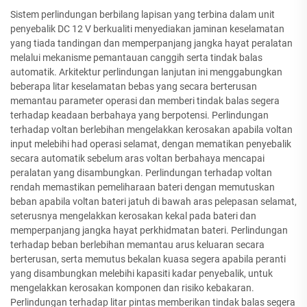
Sistem perlindungan berbilang lapisan yang terbina dalam unit
penyebalik DC 12 V berkualiti menyediakan jaminan keselamatan
yang tiada tandingan dan memperpanjang jangka hayat peralatan
melalui mekanisme pemantauan canggih serta tindak balas
automatik. Arkitektur perlindungan lanjutan ini menggabungkan
beberapa litar keselamatan bebas yang secara berterusan
memantau parameter operasi dan memberi tindak balas segera
terhadap keadaan berbahaya yang berpotensi. Perlindungan
terhadap voltan berlebihan mengelakkan kerosakan apabila voltan
input melebihi had operasi selamat, dengan mematikan penyebalik
secara automatik sebelum aras voltan berbahaya mencapai
peralatan yang disambungkan. Perlindungan terhadap voltan
rendah memastikan pemeliharaan bateri dengan memutuskan
beban apabila voltan bateri jatuh di bawah aras pelepasan selamat,
seterusnya mengelakkan kerosakan kekal pada bateri dan
memperpanjang jangka hayat perkhidmatan bateri. Perlindungan
terhadap beban berlebihan memantau arus keluaran secara
berterusan, serta memutus bekalan kuasa segera apabila peranti
yang disambungkan melebihi kapasiti kadar penyebalik, untuk
mengelakkan kerosakan komponen dan risiko kebakaran.
Perlindungan terhadap litar pintas memberikan tindak balas segera