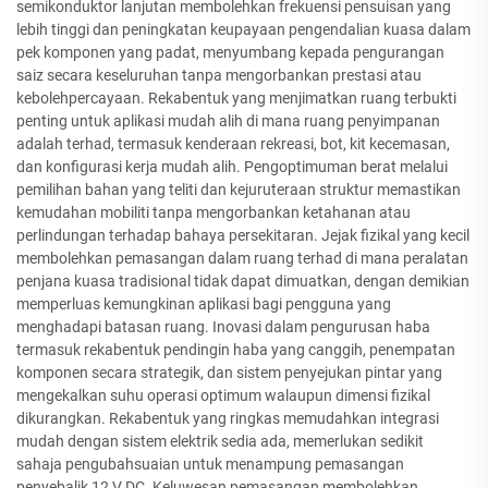
semikonduktor lanjutan membolehkan frekuensi pensuisan yang
lebih tinggi dan peningkatan keupayaan pengendalian kuasa dalam
pek komponen yang padat, menyumbang kepada pengurangan
saiz secara keseluruhan tanpa mengorbankan prestasi atau
kebolehpercayaan. Rekabentuk yang menjimatkan ruang terbukti
penting untuk aplikasi mudah alih di mana ruang penyimpanan
adalah terhad, termasuk kenderaan rekreasi, bot, kit kecemasan,
dan konfigurasi kerja mudah alih. Pengoptimuman berat melalui
pemilihan bahan yang teliti dan kejuruteraan struktur memastikan
kemudahan mobiliti tanpa mengorbankan ketahanan atau
perlindungan terhadap bahaya persekitaran. Jejak fizikal yang kecil
membolehkan pemasangan dalam ruang terhad di mana peralatan
penjana kuasa tradisional tidak dapat dimuatkan, dengan demikian
memperluas kemungkinan aplikasi bagi pengguna yang
menghadapi batasan ruang. Inovasi dalam pengurusan haba
termasuk rekabentuk pendingin haba yang canggih, penempatan
komponen secara strategik, dan sistem penyejukan pintar yang
mengekalkan suhu operasi optimum walaupun dimensi fizikal
dikurangkan. Rekabentuk yang ringkas memudahkan integrasi
mudah dengan sistem elektrik sedia ada, memerlukan sedikit
sahaja pengubahsuaian untuk menampung pemasangan
penyebalik 12 V DC. Keluwesan pemasangan membolehkan