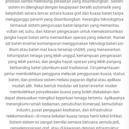
prestasi sambil melindungi peralatan yang disambungkan. Sistem-
sistem ini dilengkapi dengan keupayaan beralih automatik yang
berpindah secara lancar antara kuasa grid dan kuasa bateri tanpa
mengganggu peranti yang disambungkan. Kerangka teknologinya
termasuk sistem pengurusan bateri lanjutan yang memantau
voltan sel, suhu, dan kitaran pengecasan untuk memaksimumkan
jangka hayat bateri serta memastikan operasi yang selamat. Ramai
set bateri inverter kontemporari menggunakan teknologi bateri ion-
litium atau bateri mat kaca terserap (AGM), yang menawarkan
ketumpatan tenaga yang lebih unggul, kemampuan pengecasan
yang lebih pantas, dan jangka hayat operasi yang lebih panjang
berbanding bateri plumbum-asid tradisional. Ciri pemantauan
pintar membolehkan pengguna melacak penggunaan kuasa, status
bateri, dan prestasi sistem melalui paparan digital atau aplikasi
mudah alih. Reka bentuk modular set bateri inverter moden
membolehkan penyelesaian kuasa yang boleh diskalakan dan
dapat disesuaikan mengikut keperluan tenaga tertentu. Aplikasinya
merangkumi rumah kediaman, penubuhan komersial, kemudahan
industri, pusat penjagaan kesihatan, dan infrastruktur
telekomunikasi—di mana bekalan kuasa tanpa henti kekal kritikal.
Sistem-sistem ini sangat bernilai semasa bencana semula jadi,
penyelenggaraan grid, atau di kawasan dengan infrastruktur