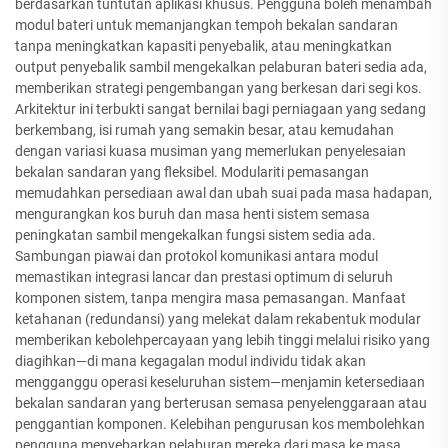
berdasarkan tuntutan aplikasi khusus. Pengguna boleh menambah
modul bateri untuk memanjangkan tempoh bekalan sandaran
tanpa meningkatkan kapasiti penyebalik, atau meningkatkan
output penyebalik sambil mengekalkan pelaburan bateri sedia ada,
memberikan strategi pengembangan yang berkesan dari segi kos.
Arkitektur ini terbukti sangat bernilai bagi perniagaan yang sedang
berkembang, isi rumah yang semakin besar, atau kemudahan
dengan variasi kuasa musiman yang memerlukan penyelesaian
bekalan sandaran yang fleksibel. Modulariti pemasangan
memudahkan persediaan awal dan ubah suai pada masa hadapan,
mengurangkan kos buruh dan masa henti sistem semasa
peningkatan sambil mengekalkan fungsi sistem sedia ada.
Sambungan piawai dan protokol komunikasi antara modul
memastikan integrasi lancar dan prestasi optimum di seluruh
komponen sistem, tanpa mengira masa pemasangan. Manfaat
ketahanan (redundansi) yang melekat dalam rekabentuk modular
memberikan kebolehpercayaan yang lebih tinggi melalui risiko yang
diagihkan—di mana kegagalan modul individu tidak akan
mengganggu operasi keseluruhan sistem—menjamin ketersediaan
bekalan sandaran yang berterusan semasa penyelenggaraan atau
penggantian komponen. Kelebihan pengurusan kos membolehkan
pengguna menyebarkan pelaburan mereka dari masa ke masa,