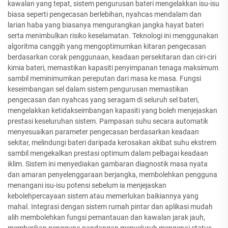
kawalan yang tepat, sistem pengurusan bateri mengelakkan isu-isu
biasa seperti pengecasan berlebihan, nyahcas mendalam dan
larian haba yang biasanya mengurangkan jangka hayat bateri
serta menimbulkan risiko keselamatan. Teknologi ini menggunakan
algoritma canggih yang mengoptimumkan kitaran pengecasan
berdasarkan corak penggunaan, keadaan persekitaran dan ciri-ciri
kimia bateri, memastikan kapasiti penyimpanan tenaga maksimum
sambil meminimumkan pereputan dari masa ke masa. Fungsi
keseimbangan sel dalam sistem pengurusan memastikan
pengecasan dan nyahcas yang seragam di seluruh sel bateri,
mengelakkan ketidakseimbangan kapasiti yang boleh menjejaskan
prestasi keseluruhan sistem. Pampasan suhu secara automatik
menyesuaikan parameter pengecasan berdasarkan keadaan
sekitar, melindungi bateri daripada kerosakan akibat suhu ekstrem
sambil mengekalkan prestasi optimum dalam pelbagai keadaan
iklim. Sistem ini menyediakan gambaran diagnostik masa nyata
dan amaran penyelenggaraan berjangka, membolehkan pengguna
menangani isu-isu potensi sebelum ia menjejaskan
kebolehpercayaan sistem atau memerlukan baikiannya yang
mahal. Integrasi dengan sistem rumah pintar dan aplikasi mudah
alih membolehkan fungsi pemantauan dan kawalan jarak jauh,
memberikan pengguna pandangan menyeluruh mengenai status