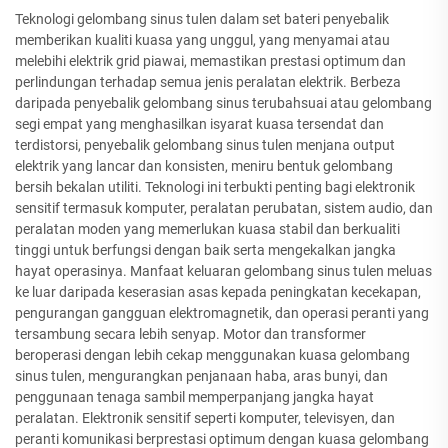
Teknologi gelombang sinus tulen dalam set bateri penyebalik
memberikan kualiti kuasa yang unggul, yang menyamai atau
melebihi elektrik grid piawai, memastikan prestasi optimum dan
perlindungan terhadap semua jenis peralatan elektrik. Berbeza
daripada penyebalik gelombang sinus terubahsuai atau gelombang
segi empat yang menghasilkan isyarat kuasa tersendat dan
terdistorsi, penyebalik gelombang sinus tulen menjana output
elektrik yang lancar dan konsisten, meniru bentuk gelombang
bersih bekalan utiliti. Teknologi ini terbukti penting bagi elektronik
sensitif termasuk komputer, peralatan perubatan, sistem audio, dan
peralatan moden yang memerlukan kuasa stabil dan berkualiti
tinggi untuk berfungsi dengan baik serta mengekalkan jangka
hayat operasinya. Manfaat keluaran gelombang sinus tulen meluas
ke luar daripada keserasian asas kepada peningkatan kecekapan,
pengurangan gangguan elektromagnetik, dan operasi peranti yang
tersambung secara lebih senyap. Motor dan transformer
beroperasi dengan lebih cekap menggunakan kuasa gelombang
sinus tulen, mengurangkan penjanaan haba, aras bunyi, dan
penggunaan tenaga sambil memperpanjang jangka hayat
peralatan. Elektronik sensitif seperti komputer, televisyen, dan
peranti komunikasi berprestasi optimum dengan kuasa gelombang