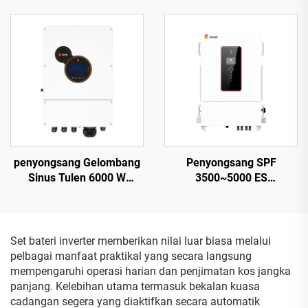
kW Keluaran Maksimum,
Jaminan 5 Tahun
Input PV 1000 V, Bersijil
VDE/CE
penyongsang Gelombang
Penyongsang SPF
Sinus Tulen 6000 W
3500~5000 ES
HESP4860S100-H, 48 V,
Berkecekapan Tinggi,
Pengisian Arus 100 A
5000 VA, Reka Bentuk
Ringkas 9.2–12 kg – 2
Set bateri inverter memberikan nilai luar biasa melalui
pelbagai manfaat praktikal yang secara langsung
mempengaruhi operasi harian dan penjimatan kos jangka
panjang. Kelebihan utama termasuk bekalan kuasa
cadangan segera yang diaktifkan secara automatik