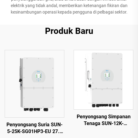
elektrik yang tidak andal, memberikan ketenangan fikiran dan
kesinambungan operasi kepada pengguna di pelbagai sektor.
Produk Baru
Penyongsang Simpanan
Tenaga SUN-12K-
Penyongsang Suria SUN-
SG04LP3-EU, 40–60 V,
5-25K-SG01HP3-EU 27.5
Kuasa Tinggi 132000 W,