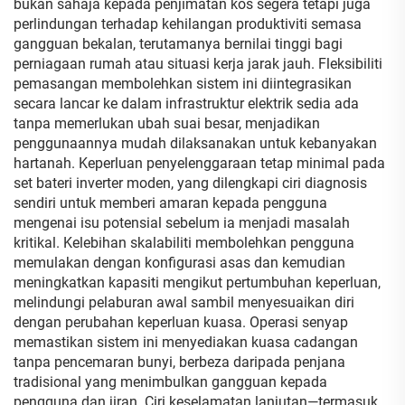
bukan sahaja kepada penjimatan kos segera tetapi juga
perlindungan terhadap kehilangan produktiviti semasa
gangguan bekalan, terutamanya bernilai tinggi bagi
perniagaan rumah atau situasi kerja jarak jauh. Fleksibiliti
pemasangan membolehkan sistem ini diintegrasikan
secara lancar ke dalam infrastruktur elektrik sedia ada
tanpa memerlukan ubah suai besar, menjadikan
penggunaannya mudah dilaksanakan untuk kebanyakan
hartanah. Keperluan penyelenggaraan tetap minimal pada
set bateri inverter moden, yang dilengkapi ciri diagnosis
sendiri untuk memberi amaran kepada pengguna
mengenai isu potensial sebelum ia menjadi masalah
kritikal. Kelebihan skalabiliti membolehkan pengguna
memulakan dengan konfigurasi asas dan kemudian
meningkatkan kapasiti mengikut pertumbuhan keperluan,
melindungi pelaburan awal sambil menyesuaikan diri
dengan perubahan keperluan kuasa. Operasi senyap
memastikan sistem ini menyediakan kuasa cadangan
tanpa pencemaran bunyi, berbeza daripada penjana
tradisional yang menimbulkan gangguan kepada
pengguna dan jiran. Ciri keselamatan lanjutan—termasuk