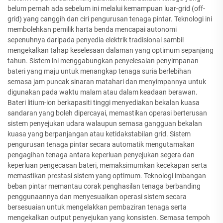
belum pernah ada sebelum ini melalui kemampuan luar-grid (off-
grid) yang canggih dan ciri pengurusan tenaga pintar. Teknologi ini
membolehkan pemilik harta benda mencapai autonomi
sepenuhnya daripada penyedia elektrik tradisional sambil
mengekalkan tahap keselesaan dalaman yang optimum sepanjang
tahun. Sistem ini menggabungkan penyelesaian penyimpanan
bateri yang maju untuk menangkap tenaga suria berlebihan
semasa jam puncak sinaran matahari dan menyimpannya untuk
digunakan pada waktu malam atau dalam keadaan berawan.
Bateri litium-ion berkapasiti tinggi menyediakan bekalan kuasa
sandaran yang boleh dipercayai, memastikan operasi berterusan
sistem penyejukan udara walaupun semasa gangguan bekalan
kuasa yang berpanjangan atau ketidakstabilan grid. Sistem
pengurusan tenaga pintar secara automatik mengutamakan
pengagihan tenaga antara keperluan penyejukan segera dan
keperluan pengecasan bateri, memaksimumkan kecekapan serta
memastikan prestasi sistem yang optimum. Teknologi imbangan
beban pintar memantau corak penghasilan tenaga berbanding
penggunaannya dan menyesuaikan operasi sistem secara
bersesuaian untuk mengelakkan pembaziran tenaga serta
mengekalkan output penyejukan yang konsisten. Semasa tempoh