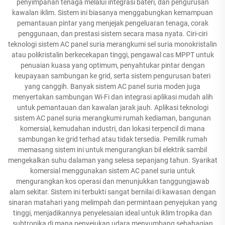
penyimpanan tenaga melalui integrasi bateri, dan pengurusan
kawalan iklim. Sistem ini biasanya menggabungkan kemampuan
pemantauan pintar yang menjejak pengeluaran tenaga, corak
penggunaan, dan prestasi sistem secara masa nyata. Ciri-ciri
teknologi sistem AC panel suria merangkumi sel suria monokristalin
atau polikristalin berkecekapan tinggi, pengawal cas MPPT untuk
penuaian kuasa yang optimum, penyahtukar pintar dengan
keupayaan sambungan ke grid, serta sistem pengurusan bateri
yang canggih. Banyak sistem AC panel suria moden juga
menyertakan sambungan Wi-Fi dan integrasi aplikasi mudah alih
untuk pemantauan dan kawalan jarak jauh. Aplikasi teknologi
sistem AC panel suria merangkumi rumah kediaman, bangunan
komersial, kemudahan industri, dan lokasi terpencil di mana
sambungan ke grid terhad atau tidak tersedia. Pemilik rumah
memasang sistem ini untuk mengurangkan bil elektrik sambil
mengekalkan suhu dalaman yang selesa sepanjang tahun. Syarikat
komersial menggunakan sistem AC panel suria untuk
mengurangkan kos operasi dan menunjukkan tanggungjawab
alam sekitar. Sistem ini terbukti sangat bernilai di kawasan dengan
sinaran matahari yang melimpah dan permintaan penyejukan yang
tinggi, menjadikannya penyelesaian ideal untuk iklim tropika dan
subtropika di mana penyejukan udara menyumbang sebahagian