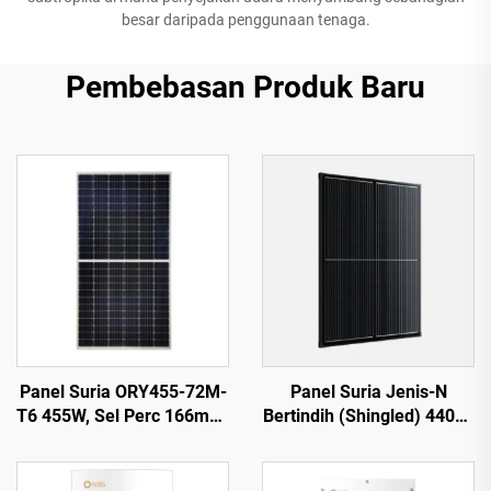
besar daripada penggunaan tenaga.
Pembebasan Produk Baru
Panel Suria ORY455-72M-
Panel Suria Jenis-N
T6 455W, Sel Perc 166mm,
Bertindih (Shingled) 440W,
Perak, Jaminan Kualiti 25
Bersertifikat CE/TUV,
Tahun
Jaminan Kualiti 25 Tahun,
Model ORY440M-46S