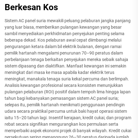
Berkesan Kos
Sistem AC panel suria mewakili peluang pelaburan jangka panjang
yang luar biasa, memberikan pulangan kewangan yang besar
sambil menyediakan perkhidmatan penyejukan penting selama
beberapa dekad. Kos pelaburan awal cepat diimbangi melalui
pengurangan ketara dalam bil elektrik bulanan, dengan ramai
pemilik hartanah mengalami penurunan 70–90 peratus dalam
perbelanjaan tenaga berkaitan penyejukan mereka sebaik sahaja
sistem dipasang dan diaktifkan. Manfaat kewangan ini semakin
meningkat dari masa ke masa apabila kadar elektrik terus
meningkat, manakala tenaga suria kekal percuma dan berlimpah.
Analisis kewangan profesional secara konsisten menunjukkan
pulangan pelaburan (ROI) positif dalam tempoh lima hingga lapan
tahun bagi kebanyakan pemasangan sistem AC panel suria;
selepas itu, pemilik hartanah menikmati penggunaan pendingin
udara secara praktikal percuma untuk baki hayat operasi sistem
iaitu 15–20 tahun lagi. Insentif kerajaan, kredit cukai, dan program
rebat secara signifikan mengurangkan kos permulaan serta
memperbaiki aspek ekonomi projek di banyak wilayah. Kredit cukai
persekutuan sering menanggung 26–30 peratus daripada jumlah