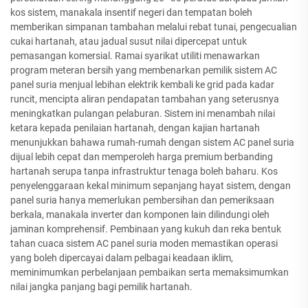
kos sistem, manakala insentif negeri dan tempatan boleh
memberikan simpanan tambahan melalui rebat tunai, pengecualian
cukai hartanah, atau jadual susut nilai dipercepat untuk
pemasangan komersial. Ramai syarikat utiliti menawarkan
program meteran bersih yang membenarkan pemilik sistem AC
panel suria menjual lebihan elektrik kembali ke grid pada kadar
runcit, mencipta aliran pendapatan tambahan yang seterusnya
meningkatkan pulangan pelaburan. Sistem ini menambah nilai
ketara kepada penilaian hartanah, dengan kajian hartanah
menunjukkan bahawa rumah-rumah dengan sistem AC panel suria
dijual lebih cepat dan memperoleh harga premium berbanding
hartanah serupa tanpa infrastruktur tenaga boleh baharu. Kos
penyelenggaraan kekal minimum sepanjang hayat sistem, dengan
panel suria hanya memerlukan pembersihan dan pemeriksaan
berkala, manakala inverter dan komponen lain dilindungi oleh
jaminan komprehensif. Pembinaan yang kukuh dan reka bentuk
tahan cuaca sistem AC panel suria moden memastikan operasi
yang boleh dipercayai dalam pelbagai keadaan iklim,
meminimumkan perbelanjaan pembaikan serta memaksimumkan
nilai jangka panjang bagi pemilik hartanah.