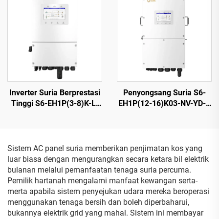
Inverter Suria Berprestasi
Penyongsang Suria S6-
Tinggi S6-EH1P(3-8)K-L-
EH1P(12-16)K03-NV-YD-L
PLUS, 8 kVA, Bateri 40–60
Berkecekapan Tinggi 16
V
kW, Bateri 40–60 V
Sistem AC panel suria memberikan penjimatan kos yang
luar biasa dengan mengurangkan secara ketara bil elektrik
bulanan melalui pemanfaatan tenaga suria percuma.
Pemilik hartanah mengalami manfaat kewangan serta-
merta apabila sistem penyejukan udara mereka beroperasi
menggunakan tenaga bersih dan boleh diperbaharui,
bukannya elektrik grid yang mahal. Sistem ini membayar