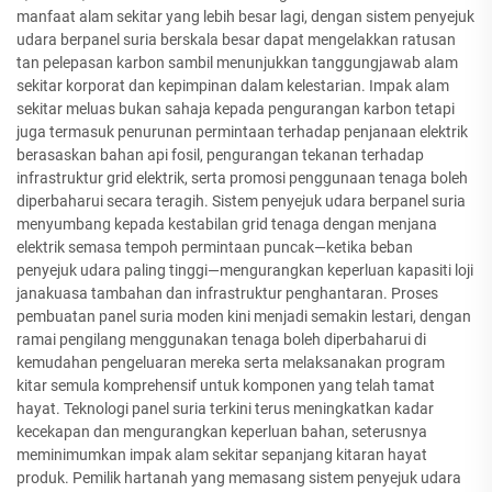
manfaat alam sekitar yang lebih besar lagi, dengan sistem penyejuk
udara berpanel suria berskala besar dapat mengelakkan ratusan
tan pelepasan karbon sambil menunjukkan tanggungjawab alam
sekitar korporat dan kepimpinan dalam kelestarian. Impak alam
sekitar meluas bukan sahaja kepada pengurangan karbon tetapi
juga termasuk penurunan permintaan terhadap penjanaan elektrik
berasaskan bahan api fosil, pengurangan tekanan terhadap
infrastruktur grid elektrik, serta promosi penggunaan tenaga boleh
diperbaharui secara teragih. Sistem penyejuk udara berpanel suria
menyumbang kepada kestabilan grid tenaga dengan menjana
elektrik semasa tempoh permintaan puncak—ketika beban
penyejuk udara paling tinggi—mengurangkan keperluan kapasiti loji
janakuasa tambahan dan infrastruktur penghantaran. Proses
pembuatan panel suria moden kini menjadi semakin lestari, dengan
ramai pengilang menggunakan tenaga boleh diperbaharui di
kemudahan pengeluaran mereka serta melaksanakan program
kitar semula komprehensif untuk komponen yang telah tamat
hayat. Teknologi panel suria terkini terus meningkatkan kadar
kecekapan dan mengurangkan keperluan bahan, seterusnya
meminimumkan impak alam sekitar sepanjang kitaran hayat
produk. Pemilik hartanah yang memasang sistem penyejuk udara