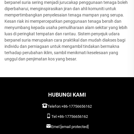
berpanel suria sering menjadi jurucakap penggunaan tenaga boleh
diperbaharui, menginspirasikan jiran dan ahli komuniti untuk
mempertimbangkan penyelesaian tenaga mampan yang serupa.
Kesan riak ini mempercepatkan penggunaan tenaga bersih dan
menyumbang kepada usaha pemuliharaan alam sekitar yang lebih
luas di peringkat tempatan dan rantau. Sistem penyejuk udara
berpanel suria merupakan cara praktikal dan mudah diakses bagi
individu dan perniagaan untuk mengambil tindakan bermakna
terhadap perubahan iklim, sambil menikmati keselesaan yang
unggul dan penjimatan kos yang besar.
HUBUNGI KAMI
Telefon:
+86-17756656162
Tel:
+86-17756656162
Emel:
[email protected]