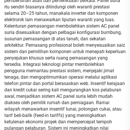
pembersihan asas dan pemeriksaan berkala. Panel suria
itu sendiri biasanya dilindungi oleh waranti prestasi
selama 20–25 tahun, manakala inverter dan komponen
elektronik lain menawarkan liputan waranti yang luas.
Kelenturan pemasangan membolehkan sistem AC panel
suria disesuaikan dengan pelbagai konfigurasi bumbung,
susunan pemasangan di atas tanah, dan sekatan
arkitektur. Pemasang profesional boleh menyesuaikan saiz
sistem dan pemilihan komponen untuk menepati keperluan
penyejukan khusus serta ruang pemasangan yang
tersedia. Integrasi teknologi pintar membolehkan
pengguna memantau prestasi sistem, menjejaki jimat
tenaga, dan mengoptimumkan operasi melalui aplikasi
telefon pintar dan portal berasaskan web. Insentif kerajaan
dan kredit cukai sering kali mengurangkan kos pelaburan
awal, menjadikan sistem AC panel suria lebih mudah
diakses oleh pemilik rumah dan perniagaan. Ramai
wilayah menawarkan insentif tunai, potongan cukai, atau
tarif beli-balik (feed-in tariffs) yang meningkatkan
ketulenan ekonomi projek dan mempercepat tempoh
pulangan pelaburan. Sistem ini meningkatkan nilai