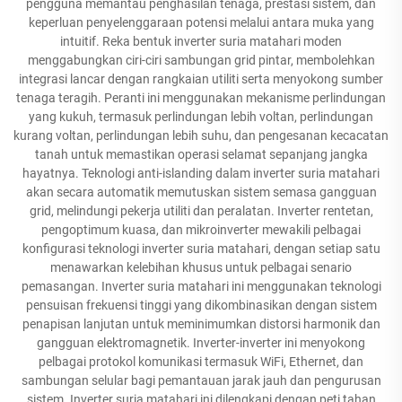
pengguna memantau penghasilan tenaga, prestasi sistem, dan
keperluan penyelenggaraan potensi melalui antara muka yang
intuitif. Reka bentuk inverter suria matahari moden
menggabungkan ciri-ciri sambungan grid pintar, membolehkan
integrasi lancar dengan rangkaian utiliti serta menyokong sumber
tenaga teragih. Peranti ini menggunakan mekanisme perlindungan
yang kukuh, termasuk perlindungan lebih voltan, perlindungan
kurang voltan, perlindungan lebih suhu, dan pengesanan kecacatan
tanah untuk memastikan operasi selamat sepanjang jangka
hayatnya. Teknologi anti-islanding dalam inverter suria matahari
akan secara automatik memutuskan sistem semasa gangguan
grid, melindungi pekerja utiliti dan peralatan. Inverter rentetan,
pengoptimum kuasa, dan mikroinverter mewakili pelbagai
konfigurasi teknologi inverter suria matahari, dengan setiap satu
menawarkan kelebihan khusus untuk pelbagai senario
pemasangan. Inverter suria matahari ini menggunakan teknologi
pensuisan frekuensi tinggi yang dikombinasikan dengan sistem
penapisan lanjutan untuk meminimumkan distorsi harmonik dan
gangguan elektromagnetik. Inverter-inverter ini menyokong
pelbagai protokol komunikasi termasuk WiFi, Ethernet, dan
sambungan selular bagi pemantauan jarak jauh dan pengurusan
sistem. Inverter suria matahari ini dilengkapi dengan peti tahan