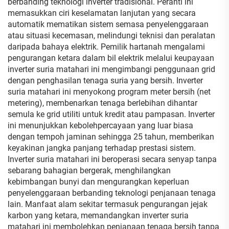
berbanding teknologi inverter tradisional. Peranti ini
memasukkan ciri keselamatan lanjutan yang secara
automatik mematikan sistem semasa penyelenggaraan
atau situasi kecemasan, melindungi teknisi dan peralatan
daripada bahaya elektrik. Pemilik hartanah mengalami
pengurangan ketara dalam bil elektrik melalui keupayaan
inverter suria matahari ini mengimbangi penggunaan grid
dengan penghasilan tenaga suria yang bersih. Inverter
suria matahari ini menyokong program meter bersih (net
metering), membenarkan tenaga berlebihan dihantar
semula ke grid utiliti untuk kredit atau pampasan. Inverter
ini menunjukkan kebolehpercayaan yang luar biasa
dengan tempoh jaminan sehingga 25 tahun, memberikan
keyakinan jangka panjang terhadap prestasi sistem.
Inverter suria matahari ini beroperasi secara senyap tanpa
sebarang bahagian bergerak, menghilangkan
kebimbangan bunyi dan mengurangkan keperluan
penyelenggaraan berbanding teknologi penjanaan tenaga
lain. Manfaat alam sekitar termasuk pengurangan jejak
karbon yang ketara, memandangkan inverter suria
matahari ini membolehkan penjanaan tenaga bersih tanpa