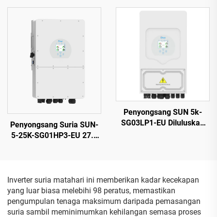
25 Tahun
Tahan Cuaca untuk Sistem
PV Rumah & Komersial
Penyongsang SUN 5k-
SG03LP1-EU Diluluskan
Penyongsang Suria SUN-
CE/TUV, 5 kW, Bateri 48
5-25K-SG01HP3-EU 27.5
Vdc, Input PV Luas 125–
kW Keluaran Maksimum,
500 Vdc
Input PV 1000 V, Bersijil
VDE/CE
Inverter suria matahari ini memberikan kadar kecekapan
yang luar biasa melebihi 98 peratus, memastikan
pengumpulan tenaga maksimum daripada pemasangan
suria sambil meminimumkan kehilangan semasa proses