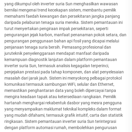
yang dikumpul oleh inverter suria Sun menghasilkan wawasan
bernilai mengenai trend kecekapan sistem, membantu pemilik
memahami faedah kewangan dan persekitaran jangka panjang
daripada pelaburan tenaga suria mereka. Sistem pemantauan ini
turut menyertakan pengiraan impak persekitaran, seperti
pengurangan jejak karbon, manfaat penanaman pokok setara, dan
pengurangan penggunaan bahan api fosil yang dicapai melalui
penjanaan tenaga suria bersih. Pemasang profesional dan
juruteknik penyelenggaraan mendapat manfaat daripada
kemampuan diagnostik lanjutan dalam platform pemantauan
inverter suria Sun, termasuk analisis kegagalan terperinci,
penjejakan prestasi pada tahap komponen, dan alat penyelesaian
masalah dari jarak jauh. Sistem ini menyokong pelbagai protokol
komunikasi termasuk sambungan WiFi, selular dan Ethernet,
memastikan penghantaran data yang boleh dipercayai tanpa
mengira keadaan tapak atau ketersediaan rangkaian. Pemilik
hartanah menghargai rekabentuk dasbor yang mesra pengguna
yang menyampaikan maklumat teknikal kompleks dalam format
yang mudah difahami, termasuk grafik intuitif, carta dan statistik
ringkasan. Sistem pemantauan inverter suria Sun terintegrasi
dengan platform automasi rumah, membolehkan pengurusan