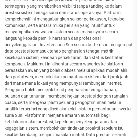
terintegrasi yang memberikan visibiliti tanpa tanding ke dalam
prestasi sistem tenaga suria dan status operasinya. Platform
komprehensif ini menggabungkan sensor perkakasan, teknologi
komunikasi, serta antara muka perisian yang intuitif untuk
menyampaikan wawasan sistem secara masa nyata secara
langsung kepada pemilik hartanah dan profesional
penyelenggaraan. Inverter suria Sun secara berterusan mengumpul
data prestasi termasuk tahap penghasilan tenaga, metrik
kecekapan sistem, keadaan persekitaran, dan status kesihatan
komponen. Maklumat ini dihantar secara wayarles ke platform
berasaskan awan yang boleh diakses melalui aplikasi mudah alih
dan portal web, membolehkan pemantauan sistem dari jarak jauh
dari mana-mana lokasi yang mempunyai sambungan internet.
Pengguna boleh menjejak trend penghasilan tenaga harian,
bulanan dan tahunan, membandingkan prestasi dengan ramalan
cuaca, serta mengenal pasti peluang pengoptimuman melalui
analitik terperinci yang disediakan oleh sistem pemantauan inverter
suria Sun. Platform ini menjana amaran automatik bagi
ketidaknormalan prestasi, keperluan penyelenggaraan atau
kegagalan sistem, membolehkan tindakan proaktif sebelum isu
kecil berkembang menjadi masalah mahal. Data prestasi sejarah