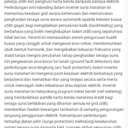
pekerja utiliti dan penghuni harta benda daripada bahaya elektrik.
Perlindungan anti-islanding dalam inverter suria matahari ini
memantau keadaan grid secara berterusan dan memutuskan
penghasilan tenaga suria secara automatik apabila bekalan kuasa
utiliti gagal, bagi mengelakkan penyaluran balik (backfeeding) yang
berbahaya yang boleh menghidupkan talian utiliti yang sepatutnya
tidak bercas. Peranti ini memasukkan sistem pengurusan kualiti
kuasa yang canggih untuk mengawal aras voltan, meminimumkan
ubah bentuk harmonik, dan mengekalkan keluaran frekuensi yang
stabil tanpa mengira perubahan tahap penghasilan tenaga suria.
Ciri pengesanan arus bocor ke tanah (ground fault detection) dan
perlindungan arus lengkung (arc fault protection) dalam inverter
suria matahari ini mengenal pasti keadaan elektrik berbahaya yang
berpotensi dan mematikan litar yang terjejas secara serta-merta
untuk mencegah risiko kebakaran atau kejutan elektrik. Inverter
suria matahari ini menyokong program meter bersih (net metering)
yang membolehkan pemilik harta benda menerima kredit bagi
tenaga suria berlebihan yang dihantar semula ke grid utiliti,
memberikan faedah kewangan tambahan di samping pengurangan
langsung penggunaan elektrik. Kemampuan perlindungan
terhadap jilatan petir (surge protection) melindungi keseluruhan
sistem tenaga suria daripada kilat, transien akibat pensuisan utiliti,