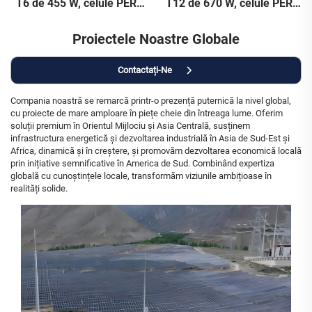
T6 de 455 W, celule PERC
T12 de 670 W, celule PERC
de 166 mm, culoare
de 210 mm, garanție de 25
argintie, garanție de 25 de
de ani
Proiectele Noastre Globale
ani
Contactați-Ne
Compania noastră se remarcă printr-o prezență puternică la nivel global,
cu proiecte de mare amploare în piețe cheie din întreaga lume. Oferim
soluții premium în Orientul Mijlociu și Asia Centrală, susținem
infrastructura energetică și dezvoltarea industrială în Asia de Sud-Est și
Africa, dinamică și în creștere, și promovăm dezvoltarea economică locală
prin inițiative semnificative în America de Sud. Combinând expertiza
globală cu cunoștințele locale, transformăm viziunile ambițioase în
realități solide.