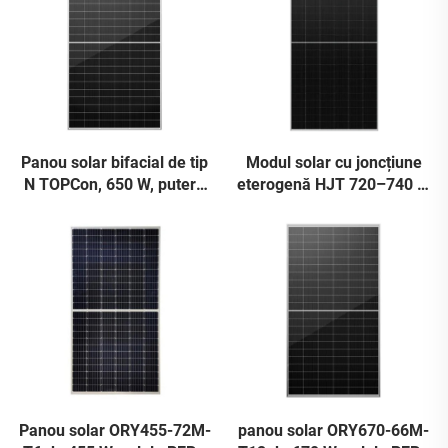
Panou solar bifacial de tip
Modul solar cu joncțiune
N TOPCon, 650 W, putere
eterogenă HJT 720–740 W
ridicată: conversie ultra-
ORY720-740-66M-T12H,
eficientă a energiei pentru
eficiență 23,82 %
un randament optim
Panou solar ORY455-72M-
panou solar ORY670-66M-