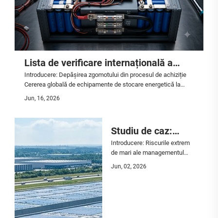
Lista de verificare internațională a
Introducere: Depășirea zgomotului din procesul de achiziție
cumpărătorilor: Parametri tehnici
Cererea globală de echipamente de stocare energetică la
cheie pentru achiziționarea bateriilor
scară largă și de conversie solară de înaltă putere crește într-
Jun, 16, 2026
un ritm exponențial. Pe măsură ce țările își accelerează
de litiu și invertorilor la scară
tranziția către rețele electrice regenerabile,...
industrială.
Studiu de caz:
Introducere: Riscurile extrem
Cum o instalație
de mari ale managementului
majoră de logistici
energetic în depozitele
Jun, 02, 2026
frigorifice
pentru lanțul
În lumea competitivă a
frigorific a redus
logisticii pentru lanțul
frigorific, electricitatea
costurile
reprezintă adesea cea mai