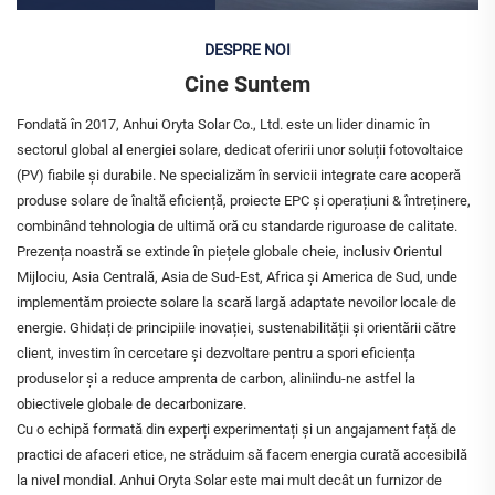
DESPRE NOI
Cine Suntem
Fondată în 2017, Anhui Oryta Solar Co., Ltd. este un lider dinamic în
sectorul global al energiei solare, dedicat oferirii unor soluții fotovoltaice
(PV) fiabile și durabile. Ne specializăm în servicii integrate care acoperă
produse solare de înaltă eficiență, proiecte EPC și operațiuni & întreținere,
combinând tehnologia de ultimă oră cu standarde riguroase de calitate.
Prezența noastră se extinde în piețele globale cheie, inclusiv Orientul
Mijlociu, Asia Centrală, Asia de Sud-Est, Africa și America de Sud, unde
implementăm proiecte solare la scară largă adaptate nevoilor locale de
energie. Ghidați de principiile inovației, sustenabilității și orientării către
client, investim în cercetare și dezvoltare pentru a spori eficiența
produselor și a reduce amprenta de carbon, aliniindu-ne astfel la
obiectivele globale de decarbonizare.
Cu o echipă formată din experți experimentați și un angajament față de
practici de afaceri etice, ne străduim să facem energia curată accesibilă
la nivel mondial. Anhui Oryta Solar este mai mult decât un furnizor de