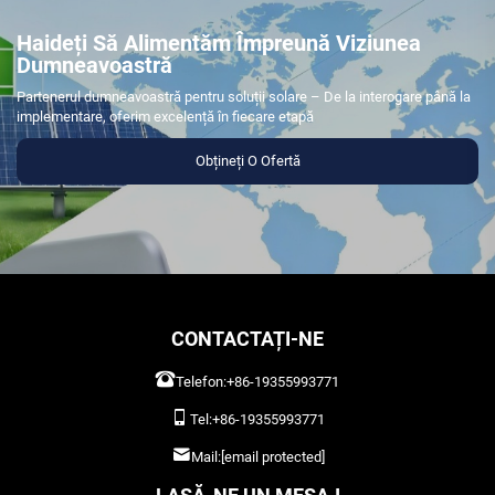
Haideți Să Alimentăm Împreună Viziunea
Dumneavoastră
Partenerul dumneavoastră pentru soluții solare – De la interogare până la
implementare, oferim excelență în fiecare etapă
Obțineți O Ofertă
CONTACTAȚI-NE
Telefon:
+86-19355993771
Tel:
+86-19355993771
Mail:
[email protected]