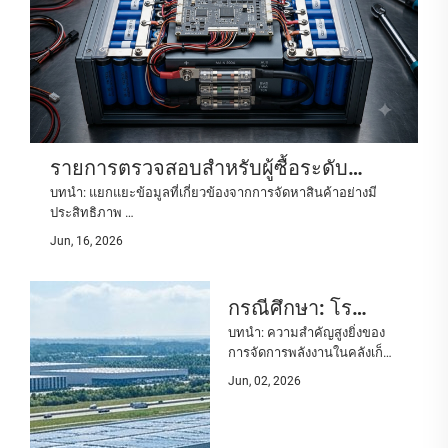
รายการตรวจสอบสำหรับผู้ซื้อระดับ
บทนำ: แยกแยะข้อมูลที่เกี่ยวข้องจากการจัดหาสินค้าอย่างมี
นานาชาติ: พารามิเตอร์ทางเทคนิคหลัก
ประสิทธิภาพ
สำหรับการจัดหาแบตเตอรี่ลิเธียมและอิน
ความต้องการอุปกรณ์จัดเก็บพลังงานขนาดใหญ่และอุปกรณ์
Jun, 16, 2026
แปลงพลังงานแสงอาทิตย์กำลังเพิ่มขึ้นอย่างรวดเร็วทั่วโลก ขณะ
เวอร์เตอร์ขนาดใหญ่เพื่อใช้งานในระบบ
ที่ประเทศต่างๆ เร่งดำเนินการเปลี่ยนผ่านสู่โครงข่ายไฟฟ้าที่ใช้
สาธารณูปโภค
พลังงานหมุนเวียน...
กรณีศึกษา: โร
บทนำ: ความสำคัญสูงยิ่งของ
งงานโลจิสติกส์ห่วง
การจัดการพลังงานในคลังเก็บ
โซ่เย็นรายใหญ่ลด
สินค้าเย็น
Jun, 02, 2026
ในโลกอันแข่งขันสูงของธุรกิจ
ต้นทุนพลังงานได้
โลจิสติกส์ห่วงโซ่เย็น ค่า
ถึงร้อยละ 45 และ
ไฟฟ้ามักเป็นค่าใช้จ่ายในการ