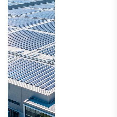
ดำเนินงานที่สูงที่สุดเพียง
มั่นใจในความน่า
รายการเดียว คอมเพรสเซอร์
เชื่อถือของแหล่ง
ระบบทำความเย็นและระบบ
ปรับอากาศขั้นสูงสำหรับ
จ่ายไฟได้ร้อยละ
ควบคุมสภาพแวดล้อม...
100