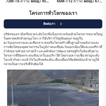
72M-T6 ความ мощัง 455
66M-T12 ความ мощัง 670
วัตต์ ใช้เซลล์ PERC ขนาด
วัตต์ ใช้เซลล์ PERC ขนาด
166 มม. สีเงิน รับประกัน
210 มม. รับประกันคุณภาพ
โครงการทั่วโลกของเรา
คุณภาพ 25 ปี
25 ปี
ติดต่อเรา
บริษัทของเรามีเครือข่ายระดับโลกที่แข็งแกร่ง พร้อมด้วยโครงการขนาดใหญ่
ในตลาดหลักทั่วทุกมุมโลก เราให้บริการโซลูชันคุณภาพสูงใน
ตะวันออกกลางและเอเชียกลาง ส่งเสริมโครงสร้างพื้นฐานด้านพลังงานและ
การเติบโตของอุตสาหกรรมในภูมิภาคเอเชียตะวันออกเฉียงใต้และแอฟริกาที่
กำลังขยายตัวอย่างรวดเร็ว และผลักดันการพัฒนาเศรษฐกิจในท้องถิ่นผ่าน
โครงการที่มีผลกระทบเชิงบวกในอเมริกาใต้ โดยรวมความเชี่ยวชาญระดับ
โลกเข้ากับความเข้าใจในบริบทท้องถิ่น เพื่อเปลี่ยนวิสัยทัศน์อันกล้าหาญให้
กลายเป็นความจริงที่จับต้องได้