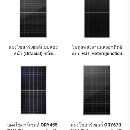
แผงโซลาร์เซลล์แบบสอง
โมดูลพลังงานแสงอาทิตย์
หน้า (Bifacial) ชนิด
แบบ HJT Heterojunction
TOPCon N-Type ความกำลัง
720–740 วัตต์ รุ่น ORY720-
สูง 650 วัตต์: การแปลง
740-66M-T12H
พลังงานที่มีประสิทธิภาพสูง
ประสิทธิภาพ 23.82%
เป็นพิเศษ เพื่อผลลัพธ์สูงสุด
แผงโซลาร์เซลล์ ORY455-
แผงโซลาร์เซลล์ ORY670-