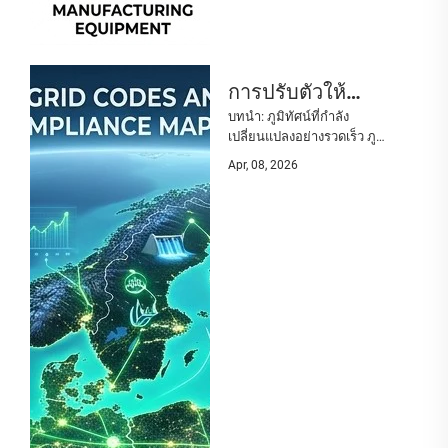
การปรับตัวให้
บทนำ: ภูมิทัศน์ที่กำลัง
สอดคล้องกับข้อ
เปลี่ยนแปลงอย่างรวดเร็ว ภูมิ
กำหนดด้านโครง
ทัศน์พลังงานหมุนเวียนของ
Apr, 08, 2026
ยุโรปกำลังเข้าสู่การ
ข่ายไฟฟ้าและภาษี
เปลี่ยนแปลงครั้งสำคัญที่สุดใน
คาร์บอนที่
รอบหนึ่งชั่วอายุคน โดยขับ
เคลื่อนด้วยเป้าหมายอัน
เปลี่ยนแปลงไปใน
ทะเยอทะยานของข้อตกลงสี
ยุโรป: คู่มือเชิงกล
เขียวแห่งยุโรป (European
Green Deal) และความจำเป็น
ยุทธ์สำหรับผู้จัด
เร่งด่วนในการบรรลุความ
จำหน่ายโซลาร์
มั่นคงด้านพลังงานอย่างเป็น
อิสระ ซึ่งทำให้พลังงานแสง
เซลล์ประเภท
อาทิตย์...
พาณิชย์และ
อุตสาหกรรม (C&I)