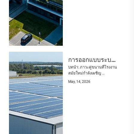
การออกแบบระบบ
บทนำ: ภาวะคู่ขนานที่โรงงาน
พลังงานแสง
สมัยใหม่กำลังเผชิญ
อาทิตย์ร่วมกับ
สถาน facility ประเภท
May, 14, 2026
พาณิชย์และอุตสาหกรรม
ระบบจัดเก็บ
(C&I) ปัจจุบันกำลังเผชิญภัย
พลังงานสำหรับ
คุกคามสองประการต่อผล
กำไรในการดำเนินงาน ได้แก่
ภาคธุรกิจและ
ราคาไฟฟ้าจากโครงข่ายที่
อุตสาหกรรมที่มี
ผันผวนสูง และความถี่ของ
การเกิดเหตุ...
ความทนทาน:
แนวทางแก้ไข