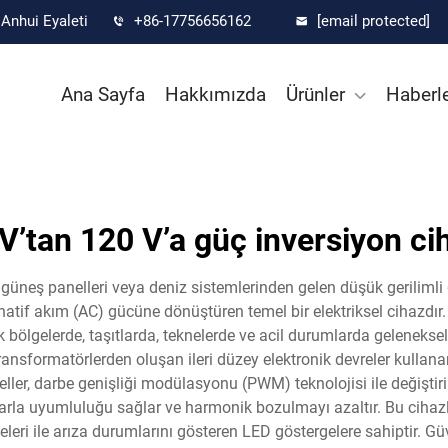
Anhui Eyaleti
+86-17756656162
[email protected]
Ana Sayfa
Hakkımızda
Ürünler
Haberl
V’tan 120 V’a güç inversiyon ci
 güneş panelleri veya deniz sistemlerinden gelen düşük gerilimli
ernatif akım (AC) gücüne dönüştüren temel bir elektriksel cihazdır.
bölgelerde, taşıtlarda, teknelerde ve acil durumlarda geleneksel 
 transformatörlerden oluşan ileri düzey elektronik devreler kulla
ler, darbe genişliği modülasyonu (PWM) teknolojisi ile değiştiri
zlarla uyumluluğu sağlar ve harmonik bozulmayı azaltır. Bu cihazla
eleri ile arıza durumlarını gösteren LED göstergelere sahiptir. G