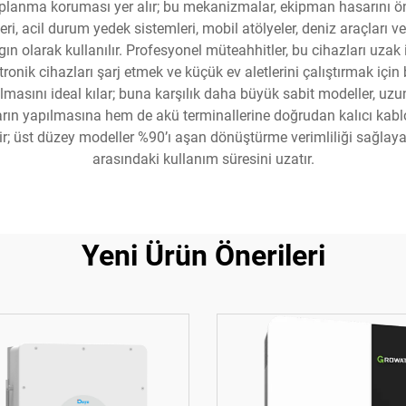
lanma koruması yer alır; bu mekanizmalar, ekipman hasarını önler
leri, acil durum yedek sistemleri, mobil atölyeler, deniz araçları
 olarak kullanılır. Profesyonel müteahhitler, bu cihazları uzak i
tronik cihazları şarj etmek ve küçük ev aletlerini çalıştırmak içi
lmasını ideal kılar; buna karşılık daha büyük sabit modeller, uzu
arın yapılmasına hem de akü terminallerine doğrudan kalıcı kablo
ir; üst düzey modeller %90’ı aşan dönüştürme verimliliği sağlayar
arasındaki kullanım süresini uzatır.
Yeni Ürün Önerileri