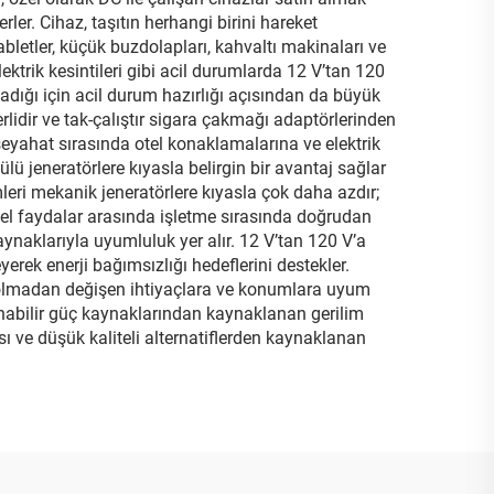
ler. Cihaz, taşıtın herhangi birini hareket
tabletler, küçük buzdolapları, kahvaltı makinaları ve
elektrik kesintileri gibi acil durumlarda 12 V’tan 120
ğladığı için acil durum hazırlığı açısından da büyük
rlidir ve tak-çalıştır sigara çakmağı adaptörlerinden
 seyahat sırasında otel konaklamalarına ve elektrik
ülü jeneratörlere kıyasla belirgin bir avantaj sağlar
eri mekanik jeneratörlere kıyasla çok daha azdır;
sel faydalar arasında işletme sırasında doğrudan
aynaklarıyla uyumluluk yer alır. 12 V’tan 120 V’a
erek enerji bağımsızlığı hedeflerini destekler.
ri olmadan değişen ihtiyaçlara ve konumlara uyum
aşınabilir güç kaynaklarından kaynaklanan gerilim
 ve düşük kaliteli alternatiflerden kaynaklanan