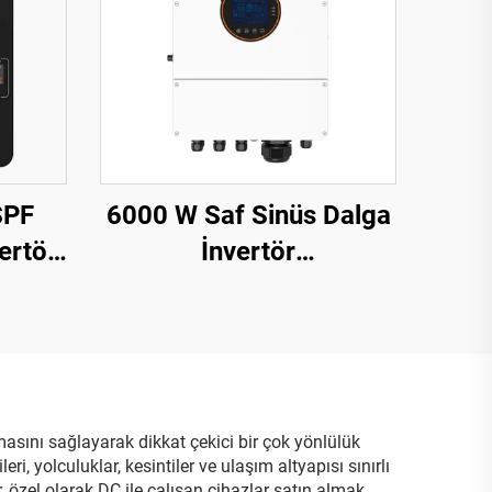
SPF
6000 W Saf Sinüs Dalga
rtör,
İnvertör
kg,
HESP4860S100-H, 48 V,
ım
100 A Şarj
masını sağlayarak dikkat çekici bir çok yönlülük
i, yolculuklar, kesintiler ve ulaşım altyapısı sınırlı
 özel olarak DC ile çalışan cihazlar satın almak