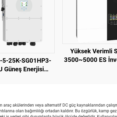
Yüksek Verimli 
3500~5000 ES İnve
-5-25K-SG01HP3-
5000 VA, 9,2-12 
U Güneş Enerjisi
Kompakt Tasar
ertörü, Maksimum
5 kW Çıkış, 1000 V
V Girişi, VDE/CE
Sertifikalı
nin araç akülerinden veya alternatif DC güç kaynaklarından çalış
larına olan bağımlılığı ortadan kaldırır. Bu özgürlük, kamp geziler
iş yerleri gibi durumlarda büyük ölçüde değerlidir. Kullanıcılar,