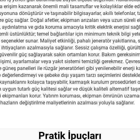
 erişim kazanarak önemli mali tasarruflar ve kolaylıklar elde eder
yonuna dönüştürür ve taşınabilir bilgisayarlar, akıllı telefonlar, 
 yere güç sağlar. Doğal afetler, ekipman arızaları veya uzun süreli 
ar, aydınlatma ve gıda koruma amacıyla kritik elektrik enerjisi sa
mli üstünlüktür; temel bağlantılar için minimum teknik bilgi yete
seçenekler sunar. Maliyet etkinliği, pahalı jeneratör yakıtlarına,
 ihtiyaçların azalmasıyla sağlanır. Sessiz çalışma özelliği, gürült
venilir güç sağlayarak sakin ortamları korur. Bakım gereksiniml
işimi, ayarlamalar veya yakıt sistemi temizliği gerekmez. Çevre
neş panelleri ile rüzgâr jeneratörleri gibi yenilenebilir enerji k
e değerlendirmeyi ve şebeke dışı yaşam tarzı seçimlerini destekley
üç kaynaklarını kolayca taşıyabilir, karmaşık kurulum prosedürle
in uygun tutarlı güç kalitesi sağlar ve düşük kaliteli alternatif t
li ekipmanları korur. Yatırım koruması, ekipman ömrünün uzaması
ihazların değiştirilme maliyetlerinin azalması yoluyla sağlanır.
Pratik İpuçları