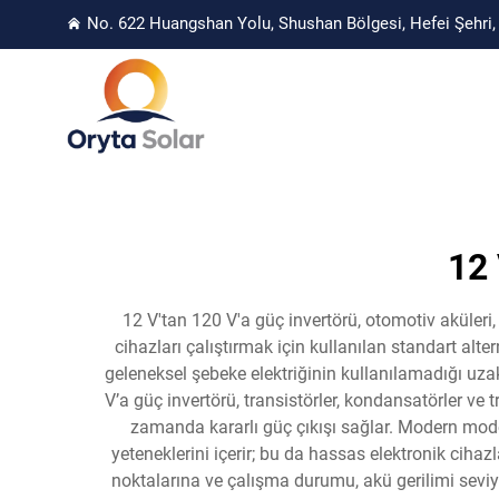
No. 622 Huangshan Yolu, Shushan Bölgesi, Hefei Şehri, 
12 
12 V'tan 120 V'a güç invertörü, otomotiv aküleri,
cihazları çalıştırmak için kullanılan standart alt
geleneksel şebeke elektriğinin kullanılamadığı uzak 
V’a güç invertörü, transistörler, kondansatörler ve
zamanda kararlı güç çıkışı sağlar. Modern model
yeteneklerini içerir; bu da hassas elektronik ciha
noktalarına ve çalışma durumu, akü gerilimi seviy