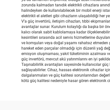
zorunda kalmadan tanıdık elektrikli cihazlara anında
halindeyken de kullanılabilecek bir mobil enerji istas
elektrikli el aletleri gibi cihazların ulaşabildiği her
V’a güç invertörü, iletişim cihazları, tıbbi ekipmanl
avantajlar sunar. Kurulum kolaylığı da başka bir öne
kalıcı olarak sabit kablolamaya kadar ölçeklenebilir 
kesintileri sırasında acil servis hizmetlerine duyulan
ve komşuları veya doğal yaşamı rahatsız etmeden gü
hareket eden parçalar olmadığı için düzenli yağ değ
emisyon oluşmaması, yakıt tüketiminin azalması ve gü
güç invertörü, mevcut akü yatırımlarını en iyi şekild
Taşınabilirlik avantajları sayesinde kullanıcılar g
sağlayabilirler. Cihaz, hassas elektronik cihazlar iç
dalgalanmaları ve güç kalitesi sorunlarından değer
kötü güç kalitesi nedeniyle hasar gören elektronik c