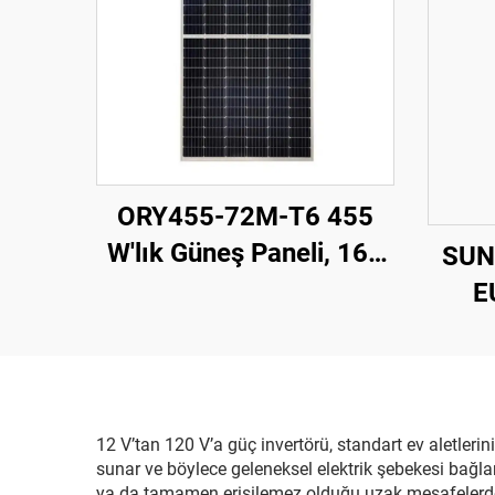
ORY455-72M-T6 455
W'lık Güneş Paneli, 166
SUN
mm Perc Hücreler,
E
Gümüş Renk, 25 Yıl
İnv
Garanti
27,
P
12 V’tan 120 V’a güç invertörü, standart ev aletleri
sunar ve böylece geleneksel elektrik şebekesi bağlantı
ya da tamamen erişilemez olduğu uzak mesafelerdeki 