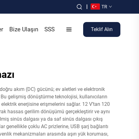
|
TR
er
Bize Ulaşın
SSS
Teklif Alın
hazı
 doğru akım (DC) gücünü; ev aletleri ve elektronik
 Bu gelişmiş dönüştürme teknolojisi, kullanıcıların
elektrik enerjisine erişmelerini sağlar. 12 V’tan 120
narak hassas gerilim dönüşümü gerçekleştirir ve aynı
lmiş sinüs dalgası ya da saf sinüs dalgası çıkış
r genellikle çoklu AC prizlerine, USB şarj bağlantı
üvenlik mekanizmaları arasında aşırı yük koruması,