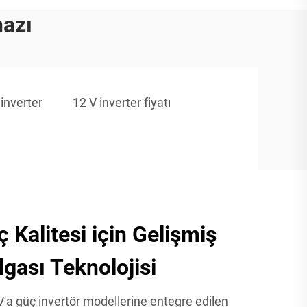
hazı
 inverter
12 V inverter fiyatı
Kalitesi için Gelişmiş
lgası Teknolojisi
'a güç invertör modellerine entegre edilen