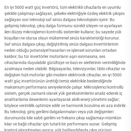
En iyi 5000 watt güç invertörü, tüm elektrikli cihazlarla en uyumlu
şekilde çalışmayı sağlayan, şebeke elektriğiyle özdeş elektrik çıkışını
sağlayan son teknoloji saf sinüs dalgası teknolojisini içerir. Bu
gelişmiş teknoloji, çıkış dalga formunu sürekli izleyen ve ayarlayan
ileri düzey mikroişlemci kontrollü sistemler kullanır; bu sayede yük
koşulları ne olursa olsun mükemmel sinüs karakteristiği korunur.
Saf sinüs dalgası çıkışı, değiştirilmiş sinüs dalgası invertörlerinin
neden olduğu potansiyel hasarları ve işlevsel sorunları ortadan
kaldırır; bu tür invertörler motorların aşırı ısınmasına, ses
cihazlarında duyulabilir gürültüye ve bazı ev aletlerinin verimliliğinde
azalmaya neden olabilir. Bilgisayarlar, televizyonlar, tıbbi cihazlar ve
değişken hızlı motorlar gibi modern elektronik cihazlar, en iyi 5000
watt güç invertörünün ürettiği temiz elektrikle beslendiğinde
maksimum performans seviyelerinde çalışır. Mikroişlemci kontrollü
sistem, gerçek zamanlı olarak yük gereksinimlerini analiz ederek iç
anahtarlama desenlerini ayarlayarak akıllı enerji yönetimi sağlar;
böylece verimlilik optimize edilir ve harmonik bozulma en aza indirilir.
Bu teknoloji, giriş gerilimi dalgalanmaları veya yük değişimleri
durumunda bile sabit gerilim ve frekans çıkışı sağlamayı mümkün
kılar ve bağlı cihazlar için tutarlı bir performans sunar. Gelişmiş
kontrol algoritmaları ayrıca, yük bağlandığında çıkış gücünü