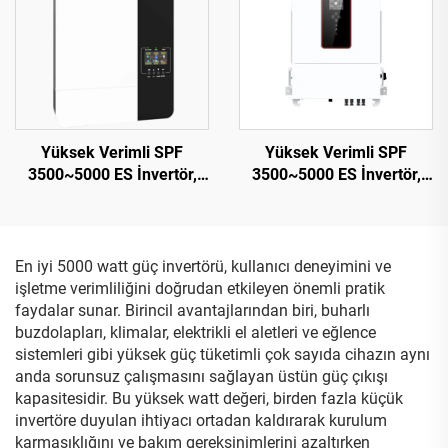
Yüksek Verimli SPF
Yüksek Verimli SPF
3500~5000 ES İnvertör,
3500~5000 ES İnvertör,
5000 VA, 9,2-12 kg,
5000 VA, 9,2-12 kg,
Kompakt Tasarım
Kompakt Tasarım – 2
En iyi 5000 watt güç invertörü, kullanıcı deneyimini ve
işletme verimliliğini doğrudan etkileyen önemli pratik
faydalar sunar. Birincil avantajlarından biri, buharlı
buzdolapları, klimalar, elektrikli el aletleri ve eğlence
sistemleri gibi yüksek güç tüketimli çok sayıda cihazın aynı
anda sorunsuz çalışmasını sağlayan üstün güç çıkışı
kapasitesidir. Bu yüksek watt değeri, birden fazla küçük
invertöre duyulan ihtiyacı ortadan kaldırarak kurulum
karmaşıklığını ve bakım gereksinimlerini azaltırken