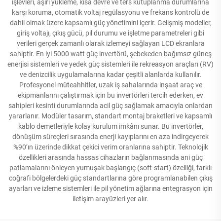
işlevleri, aşırı yükleme, kısa devre ve ters kutuplanma durumlarına
karşı koruma, otomatik voltaj regülasyonu ve frekans kontrolü de
dahil olmak üzere kapsamlı güç yönetimini içerir. Gelişmiş modeller,
giriş voltajı, çıkış gücü, pil durumu ve işletme parametreleri gibi
verileri gerçek zamanlı olarak izlemeyi sağlayan LCD ekranlara
sahiptir. En iyi 5000 watt güç invertörü, şebekeden bağımsız güneş
enerjisi sistemleri ve yedek güç sistemleri ile rekreasyon araçları (RV)
ve denizcilik uygulamalarına kadar çeşitli alanlarda kullanılır.
Profesyonel müteahhitler, uzak iş sahalarında inşaat araç ve
ekipmanlarını çalıştırmak için bu invertörleri tercih ederken, ev
sahipleri kesinti durumlarında acil güç sağlamak amacıyla onlardan
yararlanır. Modüler tasarım, standart montaj braketleri ve kapsamlı
kablo demetleriyle kolay kurulum imkânı sunar. Bu invertörler,
dönüşüm süreçleri sırasında enerji kayıplarını en aza indirgeyerek
%90’ın üzerinde dikkat çekici verim oranlarına sahiptir. Teknolojik
özellikleri arasında hassas cihazların bağlanmasında ani güç
patlamalarını önleyen yumuşak başlangıç (soft-start) özelliği, farklı
coğrafi bölgelerdeki güç standartlarına göre programlanabilen çıkış
ayarları ve izleme sistemleri ile pil yönetim ağlarına entegrasyon için
iletişim arayüzleri yer alır.