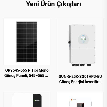
Yeni Ürün Çıkışları
ORY545-565 P Tipi Mono
Güneş Paneli, 545–565 W,
SUN-5-25K-SG01HP3-EU
%21,87 Verimlilik,
Güneş Enerjisi İnvertörü,
Fotovoltaik Sistem
Maksimum 27,5 kW Çıkış,
Kullanımı
1000 V PV Girişi, VDE/CE
Sertifikalı