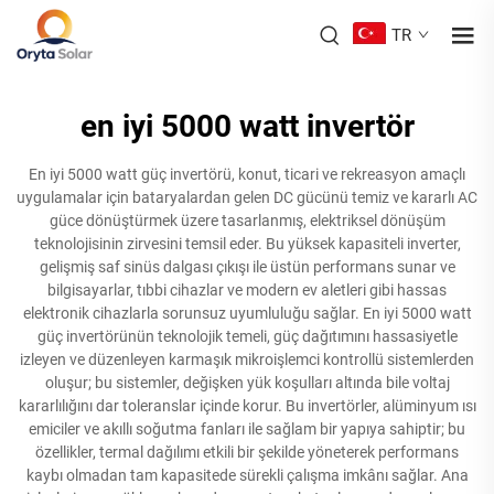
TR
en iyi 5000 watt invertör
En iyi 5000 watt güç invertörü, konut, ticari ve rekreasyon amaçlı
uygulamalar için bataryalardan gelen DC gücünü temiz ve kararlı AC
güce dönüştürmek üzere tasarlanmış, elektriksel dönüşüm
teknolojisinin zirvesini temsil eder. Bu yüksek kapasiteli inverter,
gelişmiş saf sinüs dalgası çıkışı ile üstün performans sunar ve
bilgisayarlar, tıbbi cihazlar ve modern ev aletleri gibi hassas
elektronik cihazlarla sorunsuz uyumluluğu sağlar. En iyi 5000 watt
güç invertörünün teknolojik temeli, güç dağıtımını hassasiyetle
izleyen ve düzenleyen karmaşık mikroişlemci kontrollü sistemlerden
oluşur; bu sistemler, değişken yük koşulları altında bile voltaj
kararlılığını dar toleranslar içinde korur. Bu invertörler, alüminyum ısı
emiciler ve akıllı soğutma fanları ile sağlam bir yapıya sahiptir; bu
özellikler, termal dağılımı etkili bir şekilde yöneterek performans
kaybı olmadan tam kapasitede sürekli çalışma imkânı sağlar. Ana