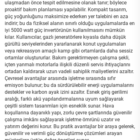
ulaşmadan önce tespit edilmesine olanak tanır; böylece
proaktif bakım planlaması yapılabilir. Kompakt tasarım,
güç yoğunluğunu maksimize ederken yer talebini en aza
indirir; bu da fiziksel alanın sınırlı olduğu uygulamalarda en
iyi 5000 watt güç invertörünün kullanılmasını mümkün
kılar. Kullanıcılar, gazlı jeneratörlere kıyasla daha düşük
gürültü seviyelerinden yararlanarak konut uygulamaları
veya rekreasyon amaçlı kamp gibi ortamlarda daha sessiz
ortamlar oluştururlar. Bakım gerektirmeyen çalışma şekli,
içten yanmalı motorlarla ilişkili düzenli servis ihtiyaçlarını
ortadan kaldırarak uzun vadeli sahiplik maliyetlerini azaltır.
Çevresel avantajlar arasında işletme sırasında sıfır
emisyon bulunur; bu da sürdürülebilir enerji uygulamalarını
destekler ve karbon ayak izini azaltır. Esnek giriş gerilimi
aralığı, farklı akü yapılandırmalarına uyum sağlayarak
çeşitli sistem tasarımları için esneklik sunar. Hava
koşullarına dayanıklı yapı, zorlu çevre şartlarında güvenilir
çalışma imkânı sağlayarak işletme ömrünü uzatır ve
yatırım değerini korur. Bu pratik avantajlar bir araya gelerek,
güvenilir ve verimli güç dönüştürme çözümleri arayan