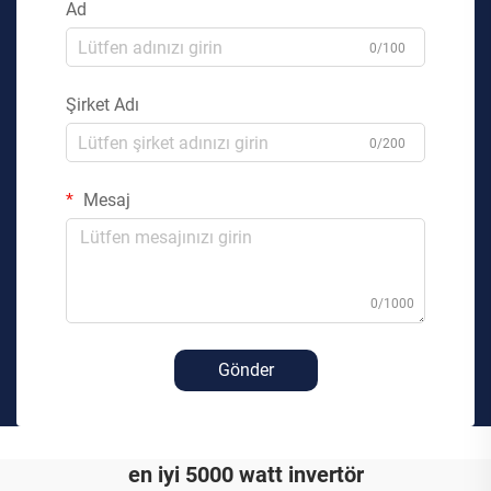
Ad
0/100
Şirket Adı
0/200
Mesaj
0/1000
Gönder
en iyi 5000 watt invertör