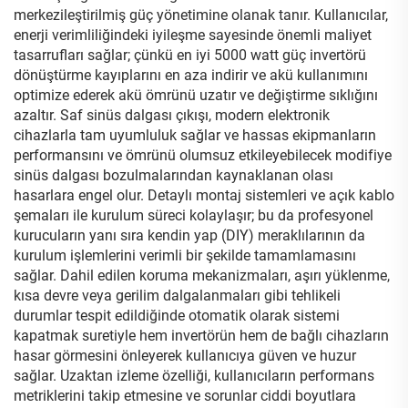
merkezileştirilmiş güç yönetimine olanak tanır. Kullanıcılar,
enerji verimliliğindeki iyileşme sayesinde önemli maliyet
tasarrufları sağlar; çünkü en iyi 5000 watt güç invertörü
dönüştürme kayıplarını en aza indirir ve akü kullanımını
optimize ederek akü ömrünü uzatır ve değiştirme sıklığını
azaltır. Saf sinüs dalgası çıkışı, modern elektronik
cihazlarla tam uyumluluk sağlar ve hassas ekipmanların
performansını ve ömrünü olumsuz etkileyebilecek modifiye
sinüs dalgası bozulmalarından kaynaklanan olası
hasarlara engel olur. Detaylı montaj sistemleri ve açık kablo
şemaları ile kurulum süreci kolaylaşır; bu da profesyonel
kurucuların yanı sıra kendin yap (DIY) meraklılarının da
kurulum işlemlerini verimli bir şekilde tamamlamasını
sağlar. Dahil edilen koruma mekanizmaları, aşırı yüklenme,
kısa devre veya gerilim dalgalanmaları gibi tehlikeli
durumlar tespit edildiğinde otomatik olarak sistemi
kapatmak suretiyle hem invertörün hem de bağlı cihazların
hasar görmesini önleyerek kullanıcıya güven ve huzur
sağlar. Uzaktan izleme özelliği, kullanıcıların performans
metriklerini takip etmesine ve sorunlar ciddi boyutlara