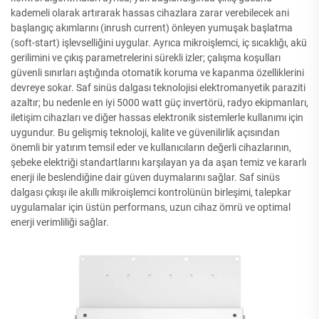
kademeli olarak artırarak hassas cihazlara zarar verebilecek ani
başlangıç akımlarını (inrush current) önleyen yumuşak başlatma
(soft-start) işlevselliğini uygular. Ayrıca mikroişlemci, iç sıcaklığı, akü
gerilimini ve çıkış parametrelerini sürekli izler; çalışma koşulları
güvenli sınırları aştığında otomatik koruma ve kapanma özelliklerini
devreye sokar. Saf sinüs dalgası teknolojisi elektromanyetik paraziti
azaltır; bu nedenle en iyi 5000 watt güç invertörü, radyo ekipmanları,
iletişim cihazları ve diğer hassas elektronik sistemlerle kullanımı için
uygundur. Bu gelişmiş teknoloji, kalite ve güvenilirlik açısından
önemli bir yatırım temsil eder ve kullanıcıların değerli cihazlarının,
şebeke elektriği standartlarını karşılayan ya da aşan temiz ve kararlı
enerji ile beslendiğine dair güven duymalarını sağlar. Saf sinüs
dalgası çıkışı ile akıllı mikroişlemci kontrolünün birleşimi, talepkar
uygulamalar için üstün performans, uzun cihaz ömrü ve optimal
enerji verimliliği sağlar.