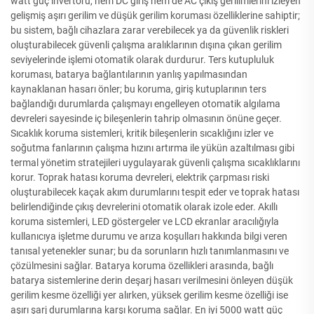
watt güç invertörü, hem DC giriş hem de AC çıkış gerilimlerini izleyen
gelişmiş aşırı gerilim ve düşük gerilim koruması özelliklerine sahiptir;
bu sistem, bağlı cihazlara zarar verebilecek ya da güvenlik riskleri
oluşturabilecek güvenli çalışma aralıklarının dışına çıkan gerilim
seviyelerinde işlemi otomatik olarak durdurur. Ters kutupluluk
koruması, batarya bağlantılarının yanlış yapılmasından
kaynaklanan hasarı önler; bu koruma, giriş kutuplarının ters
bağlandığı durumlarda çalışmayı engelleyen otomatik algılama
devreleri sayesinde iç bileşenlerin tahrip olmasının önüne geçer.
Sıcaklık koruma sistemleri, kritik bileşenlerin sıcaklığını izler ve
soğutma fanlarının çalışma hızını artırma ile yükün azaltılması gibi
termal yönetim stratejileri uygulayarak güvenli çalışma sıcaklıklarını
korur. Toprak hatası koruma devreleri, elektrik çarpması riski
oluşturabilecek kaçak akım durumlarını tespit eder ve toprak hatası
belirlendiğinde çıkış devrelerini otomatik olarak izole eder. Akıllı
koruma sistemleri, LED göstergeler ve LCD ekranlar aracılığıyla
kullanıcıya işletme durumu ve arıza koşulları hakkında bilgi veren
tanısal yetenekler sunar; bu da sorunların hızlı tanımlanmasını ve
çözülmesini sağlar. Batarya koruma özellikleri arasında, bağlı
batarya sistemlerine derin deşarj hasarı verilmesini önleyen düşük
gerilim kesme özelliği yer alırken, yüksek gerilim kesme özelliği ise
aşırı şarj durumlarına karşı koruma sağlar. En iyi 5000 watt güç