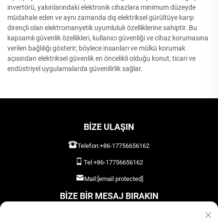
invertörü, yakınlarındaki elektronik cihazlara minimum düzeyde
müdahale eden ve aynı zamanda dış elektriksel gürültüye karşı
dirençli olan elektromanyetik uyumluluk özelliklerine sahiptir. Bu
kapsamlı güvenlik özellikleri, kullanıcı güvenliği ve cihaz korumasına
verilen bağlılığı gösterir; böylece insanları ve mülkü korumak
açısından elektriksel güvenlik en öncelikli olduğu konut, ticari ve
endüstriyel uygulamalarda güvenilirlik sağlar.
BIZE ULAŞIN
Telefon:
+86-17756656162
Tel:
+86-17756656162
Mail:
[email protected]
BIZE BIR MESAJ BIRAKIN