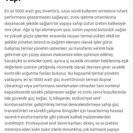
En iyi 5000 watt güç invertörü, uzun süreli kullanım süresince tutarlı
performans göstermesini sağlayan, zorlu işletme ortamlarına
dayanacak şekilde sağlam bir yapıya sahip üstün üretim kalitesiyle
öne çıkar. Ağır iş tipi alüminyum şasi, üstün yapısal bütünlük sağlar
ve yüksek güçte işlemler sırasında oluşan termal yükleri etkili bir
şekilde yöneten birincil ısı dağıtım elemanı olarak işlev görür.
Gelişmiş termal yönetim sistemleri, ısı transferini verimli hale
getirmek için yüzey alanını maksimize eden optimize edilmiş
kanatçıklı ısı emicileri içerir; ayrıca iç sıcaklık önceden belirlenmiş eşik
değerlerin üzerine çıktığında otomatik olarak devreye giren sıcaklık
kontrollü soğutma fanları bulunur. Bu kapsamlı termal yönetim
yaklaşımı, en iyi 5000 watt güç invertörünün termal düşme
(derating) veya performans sınırlamaları olmadan tam nominal
kapasitesinde sürekli çalışmasını sağlar ve zorlu çevre koşullarında
bile güvenilir güç sağlar. İç bileşenler, endüstriyel sınıf
kondansatörler, geliştirilmiş termal derecelendirmeye sahip güç
transistörleri ve sürekli çalışma döngüleri için tasarlanmış hassas
sarımlı transformatörler gibi yüksek kaliteli malzemelerden
üretilmiştir. Profesyonel sınıf devre kartları, direnç ve ısı üretimi
minimize eden kalın bakır izlerle donatılmış çok katmanlı yapıya