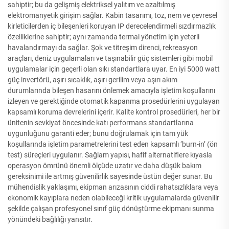
sahiptir; bu da gelişmiş elektriksel yalıtım ve azaltılmış
elektromanyetik girişim sağlar. Kabin tasarımı, toz, nem ve çevresel
kirleticilerden iç bileşenleri koruyan IP derecelendirmeli sızdırmazlık
özelliklerine sahiptir; aynı zamanda termal yönetim için yeterli
havalandırmayı da sağlar. Şok ve titreşim direnci, rekreasyon
araçları, deniz uygulamaları ve taşınabilir güç sistemleri gibi mobil
uygulamalar için geçerli olan sıkı standartlara uyar. En iyi 5000 watt
güç invertörü, aşırı sıcaklık, aşırı gerilim veya aşırı akım
durumlarında bileşen hasarını önlemek amacıyla işletim koşullarını
izleyen ve gerektiğinde otomatik kapanma prosedürlerini uygulayan
kapsamlı koruma devrelerini içerir. Kalite kontrol prosedürleri, her bir
ünitenin sevkiyat öncesinde katı performans standartlarına
uygunluğunu garanti eder; bunu doğrulamak için tam yük
koşullarında işletim parametrelerini test eden kapsamlı ‘burn-in’ (ön
test) süreçleri uygulanır. Sağlam yapısı, hafif alternatiflere kıyasla
operasyon ömrünü önemli ölçüde uzatır ve daha düşük bakım
gereksinimi ile artmış güvenilirlik sayesinde üstün değer sunar. Bu
mühendislik yaklaşımı, ekipman arızasının ciddi rahatsızlıklara veya
ekonomik kayıplara neden olabileceği kritik uygulamalarda güvenilir
şekilde çalışan profesyonel sınıf güç dönüştürme ekipmanı sunma
yönündeki bağlılığı yansıtır.