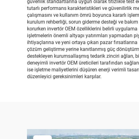
güvenlik standartlarına uygun olarak titizlikle test 
tutarlı performans karakteristikleri ve güvenilirlik m
çalışmasını ve kullanım ömrü boyunca kararlı işlem ö
kurulum rehberliği, sorun giderme desteği ve bakım 
korurken invertör OEM özelliklerini belirli uygulama 
işletmelerin önemli altyapı yatırımları yapmadan pi
ihtiyaçlarına ve yeni ortaya çıkan pazar fırsatlarına h
çözüm geliştirme yerine kanıtlanmış güç dönüştürme
destekleyen kurumsallaşmış tedarik zinciri ağları, bil
deneyimli invertör OEM üreticileri tarafından sağla
ise işletme maliyetlerini düşüren enerji verimli tasa
düzenleyici gereksinimleri karşılar.