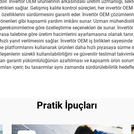
edilir. İnvertör OEM ürünlerinin arkasındaki üretim uzmanlığı, se
etrikleri sağlar. Gelişmiş kalite kontrol süreçleri, her invertör OE
zelliklerini sürdürmesini garanti eder. İnvertör OEM çözümlerine
önerileri gibi kapsamlı yardım imkânı sunar. Uzman mühendislik 
gereksinimlerine göre özelleştirme seçenekleri de sunar. İnvertör 
yasa talebine göre üretim hacimlerini ayarlamasına olanak tanır.
ızlı yanıt verilmesini sağlar. İnvertör OEM iş birlikleri sayesinde 
 platformlarını kullanarak ürünleri daha hızlı piyasaya sürme im
eşenlerin sürekli kullanılabilirliğini ve güvenilir teslimat takvim
nan garanti yükümlülüğünün azaltılması ve kapsamlı ürün sorumlu
rımları içerir; bu tasarımlar aynı zamanda sürdürülebilirlik hede
Pratik İpuçları