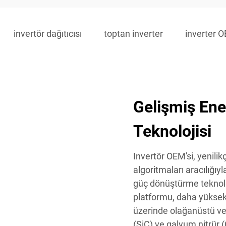
invertör dağıtıcısı
toptan inverter
inverter 
Gelişmiş Ene
Teknolojisi
Invertör OEM'si, yenilikç
algoritmaları aracılığı
güç dönüştürme teknoloj
platformu, daha yüksek
üzerinde olağanüstü ver
(SiC) ve galyum nitrür (