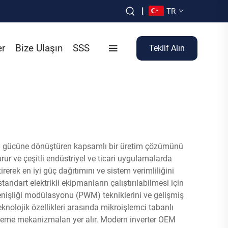
|
TR
er
Bize Ulaşın
SSS
Teklif Alın
AC) gücüne dönüştüren kapsamlı bir üretim çözümünü
ur ve çeşitli endüstriyel ve ticari uygulamalarda
irerek en iyi güç dağıtımını ve sistem verimliliğini
tandart elektrikli ekipmanların çalıştırılabilmesi için
genişliği modülasyonu (PWM) tekniklerini ve gelişmiş
teknolojik özellikleri arasında mikroişlemci tabanlı
releme mekanizmaları yer alır. Modern inverter OEM