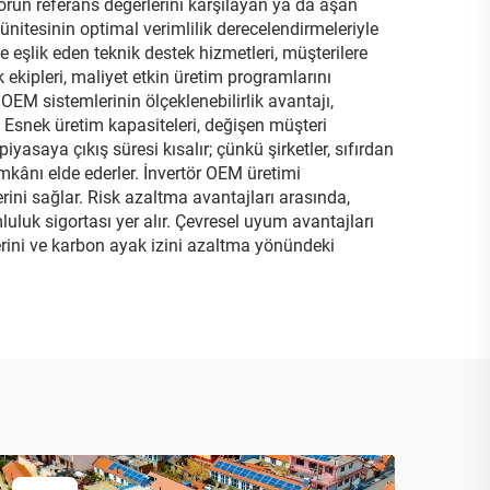
ktörün referans değerlerini karşılayan ya da aşan
M ünitesinin optimal verimlilik derecelendirmeleriyle
 eşlik eden teknik destek hizmetleri, müşterilere
ekipleri, maliyet etkin üretim programlarını
OEM sistemlerinin ölçeklenebilirlik avantajı,
 Esnek üretim kapasiteleri, değişen müşteri
piyasaya çıkış süresi kısalır; çünkü şirketler, sıfırdan
kânı elde ederler. İnvertör OEM üretimi
lerini sağlar. Risk azaltma avantajları arasında,
luk sigortası yer alır. Çevresel uyum avantajları
flerini ve karbon ayak izini azaltma yönündeki