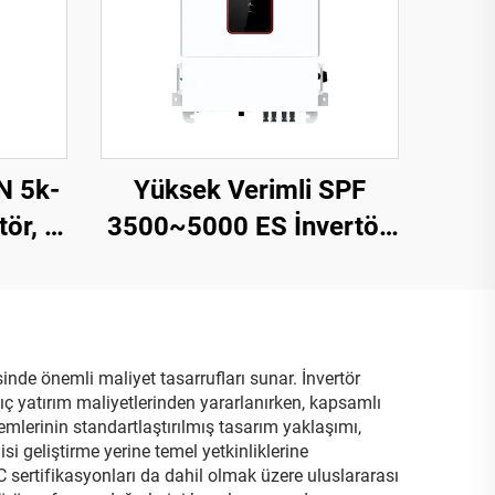
N 5k-
Yüksek Verimli SPF
ör, 5
3500~5000 ES İnvertör,
125-
5000 VA, 9,2-12 kg,
irişi
Kompakt Tasarım – 2
sinde önemli maliyet tasarrufları sunar. İnvertör
ıç yatırım maliyetlerinden yararlanırken, kapsamlı
mlerinin standartlaştırılmış tasarım yaklaşımı,
i geliştirme yerine temel yetkinliklerine
C sertifikasyonları da dahil olmak üzere uluslararası