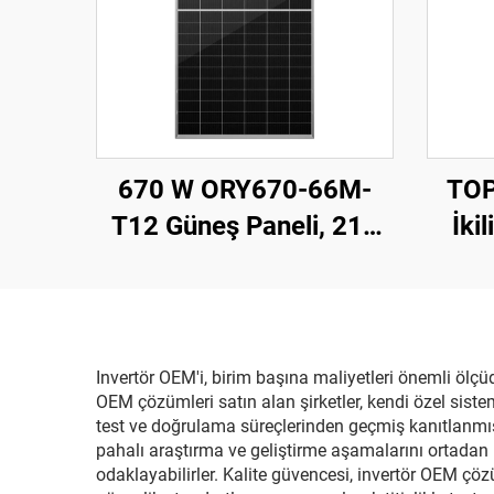
670 W ORY670-66M-
TOP
T12 Güneş Paneli, 210
İkil
mm Perc Hücreler, 25 Yıl
Güne
Garanti
T
Sis
Ve
Invertör OEM'i, birim başına maliyetleri önemli ölçüd
OEM çözümleri satın alan şirketler, kendi özel sist
Koşu
test ve doğrulama süreçlerinden geçmiş kanıtlanmış 
pahalı araştırma ve geliştirme aşamalarını ortadan k
odaklayabilirler. Kalite güvencesi, invertör OEM çöz