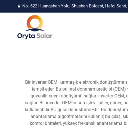
No. 622 Huangshan Yolu, Shushan Bölgesi, Hefei Şehri, 
Bir inverter OEM, karmaşık elektronik dönüştürme 
temsil eder. Bu orijinal donanım üreticisi (OEM)
güvenilir enerji dönüşümü sağlar. Inverter OEM, gel
sağlar. Bir inverter OEM’in ana işlevi, piller, güneş 
kullanılabilir AC güce dönüştürmektir. Bu dönüştürm
anahtarlama algoritmalarını kullanır; bu çıkış, sık
kontrol üniteleri, yüksek frekanslı anahtarlama b