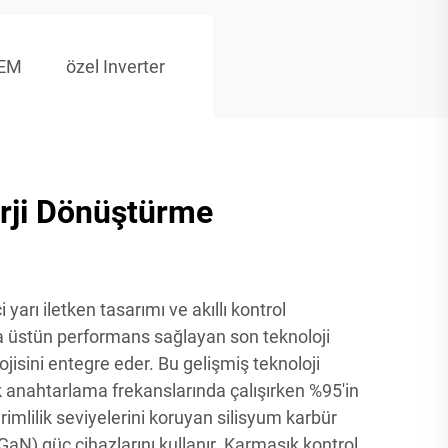
OEM
özel Inverter
rji Dönüştürme
i yarı iletken tasarımı ve akıllı kontrol
yla üstün performans sağlayan son teknoloji
isini entegre eder. Bu gelişmiş teknoloji
 anahtarlama frekanslarında çalışırken %95'in
imlilik seviyelerini koruyan silisyum karbür
GaN) güç cihazlarını kullanır. Karmaşık kontrol