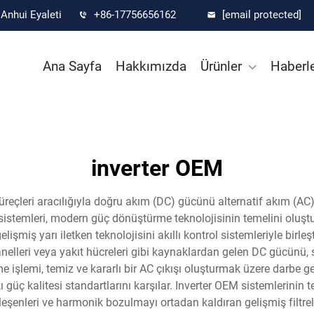
Anhui Eyaleti
+86-17756656162
[email protected]
Ana Sayfa
Hakkımızda
Ürünler
Haberl
inverter OEM
süreçleri aracılığıyla doğru akım (DC) gücünü alternatif akım (
 sistemleri, modern güç dönüştürme teknolojisinin temelini oluştur
işmiş yarı iletken teknolojisini akıllı kontrol sistemleriyle birleşt
panelleri veya yakıt hücreleri gibi kaynaklardan gelen DC gücünü, s
e işlemi, temiz ve kararlı bir AC çıkışı oluşturmak üzere darbe 
ı güç kalitesi standartlarını karşılar. Inverter OEM sistemlerinin 
ileşenleri ve harmonik bozulmayı ortadan kaldıran gelişmiş filt