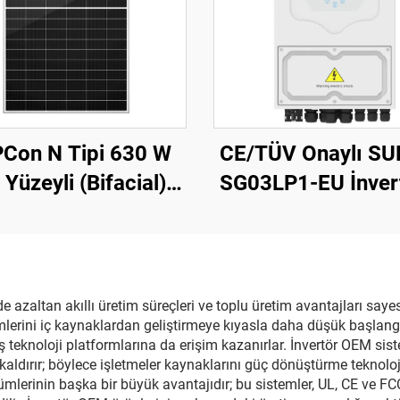
Con N Tipi 630 W
CE/TÜV Onaylı SU
i Yüzeyli (Bifacial)
SG03LP1-EU İnvert
ş Paneli: Konut ve
kW, 48 Vdc Akü, 
icari Fotovoltaik
500 Vdc Geniş PV G
temler İçin Yüksek
rimlilik ve Hava
e azaltan akıllı üretim süreçleri ve toplu üretim avantajları saye
emlerini iç kaynaklardan geliştirmeye kıyasla daha düşük başlang
llarına Dayanıklılık
teknoloji platformlarına da erişim kazanırlar. İnvertör OEM siste
aldırır; böylece işletmeler kaynaklarını güç dönüştürme teknolojis
ümlerinin başka bir büyük avantajıdır; bu sistemler, UL, CE ve FC