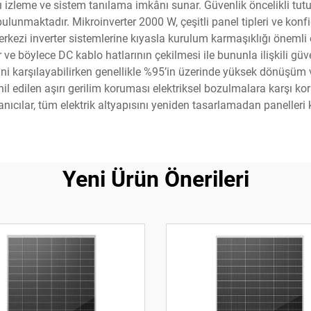
lı izleme ve sistem tanılama imkânı sunar. Güvenlik öncelikli tut
nmaktadır. Mikroinverter 2000 W, çeşitli panel tipleri ve konfig
erkezi inverter sistemlerine kıyasla kurulum karmaşıklığı önemli
e böylece DC kablo hatlarının çekilmesi ile bununla ilişkili güven
erini karşılayabilirken genellikle %95’in üzerinde yüksek dönüşüm ve
hil edilen aşırı gerilim koruması elektriksel bozulmalara karşı 
ullanıcılar, tüm elektrik altyapısını yeniden tasarlamadan panelleri 
Yeni Ürün Önerileri