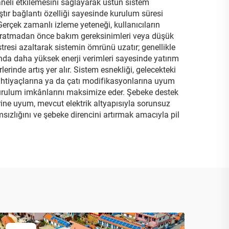
paneli etkilemesini sağlayarak üstün sistem
ştır bağlantı özelliği sayesinde kurulum süresi
Gerçek zamanlı izleme yeteneği, kullanıcıların
 yaratmadan önce bakım gereksinimleri veya düşük
l stresi azaltarak sistemin ömrünü uzatır; genellikle
sında daha yüksek enerji verimleri sayesinde yatırım
erinde artış yer alır. Sistem esnekliği, gelecekteki
ihtiyaçlarına ya da çatı modifikasyonlarına uyum
a kurulum imkânlarını maksimize eder. Şebeke destek
erine uyum, mevcut elektrik altyapısıyla sorunsuz
sızlığını ve şebeke direncini artırmak amacıyla pil