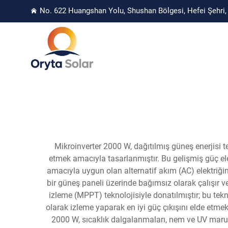
No. 622 Huangshan Yolu, Shushan Bölgesi, Hefei Şehri, 
Mikroinverter 2000 W, dağıtılmış güneş enerjisi 
etmek amacıyla tasarlanmıştır. Bu gelişmiş güç ele
amacıyla uygun olan alternatif akım (AC) elektriğin
bir güneş paneli üzerinde bağımsız olarak çalışır
izleme (MPPT) teknolojisiyle donatılmıştır; bu tekn
olarak izleme yaparak en iyi güç çıkışını elde etme
2000 W, sıcaklık dalgalanmaları, nem ve UV maruziye