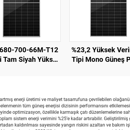
680-700-66M-T12
%23,2 Yüksek Veri
i Tam Siyah Yüksek
Tipi Mono Güneş P
rimli Fotovoltaik
ORY700-720-66M-
Modül
CE/TÜV Sertifikal
Yıl Garanti
artmış enerji üretimi ve maliyet tasarrufuna çevrilebilen olağan
gelenmenin tüm güneş enerjisi dizisinin performansını etkilemesin
zeyinde optimizasyon, özellikle karmaşık çatı düzenlemelerine s
lam sistem enerji verimini %25’e kadar artırabilir. Geliştirilmiş 
dan kaldırılması sayesinde yangın riskini azaltan ve bakım işle