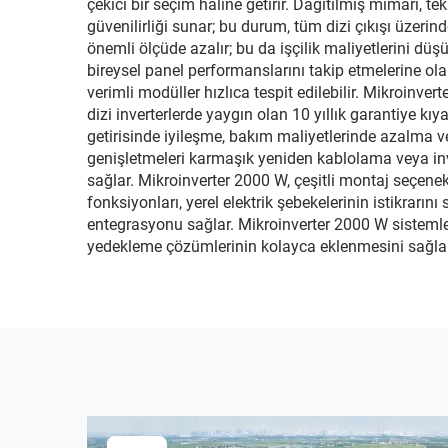
çekici bir seçim haline getirir. Dağıtılmış mimari, 
güvenilirliği sunar; bu durum, tüm dizi çıkışı üzerin
önemli ölçüde azalır; bu da işçilik maliyetlerini dü
bireysel panel performanslarını takip etmelerine o
verimli modüller hızlıca tespit edilebilir. Mikroinvert
dizi inverterlerde yaygın olan 10 yıllık garantiye kı
getirisinde iyileşme, bakım maliyetlerinde azalma ve 
genişletmeleri karmaşık yeniden kablolama veya inv
sağlar. Mikroinverter 2000 W, çeşitli montaj seçenek
fonksiyonları, yerel elektrik şebekelerinin istikrar
entegrasyonu sağlar. Mikroinverter 2000 W sistemler
yedekleme çözümlerinin kolayca eklenmesini sağlar