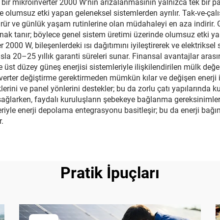
tek bir mikroinverter 2000 W’nin arızalanmasının yalnızca tek bir 
de olumsuz etki yapan geleneksel sistemlerden ayrılır. Tak-ve-çalı
şürür ve günlük yaşam rutinlerine olan müdahaleyi en aza indirir. 
lanak tanır; böylece genel sistem üretimi üzerinde olumsuz etki
er 2000 W, bileşenlerdeki ısı dağıtımını iyileştirerek ve elektrikse
yasla 20–25 yıllık garanti süreleri sunar. Finansal avantajlar ara
üst düzey güneş enerjisi sistemleriyle ilişkilendirilen mülk değerl
erter değiştirme gerektirmeden mümkün kılar ve değişen enerji 
lerini ve panel yönlerini destekler; bu da zorlu çatı yapılarınd
ını sağlarken, faydalı kuruluşların şebekeye bağlanma gereksiniml
iyle enerji depolama entegrasyonu basitleşir; bu da enerji bağım
.
Pratik İpuçları