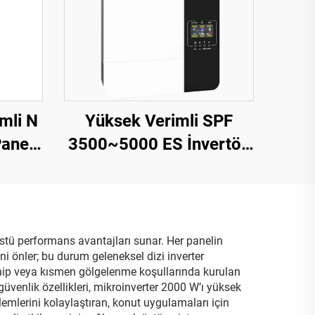
mli N
Yüksek Verimli SPF
aneli
3500~5000 ES İnvertör,
T12,
5000 VA, 9,2-12 kg,
ı, 15
Kompakt Tasarım
üstü performans avantajları sunar. Her panelin
i önler; bu durum geleneksel dizi inverter
ahip veya kısmen gölgelenme koşullarında kurulan
güvenlik özellikleri, mikroinverter 2000 W’ı yüksek
mlerini kolaylaştıran, konut uygulamaları için