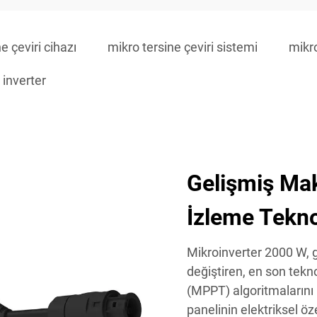
e çeviri cihazı
mikro tersine çeviri sistemi
mikro
 inverter
Gelişmiş Ma
İzleme Tekno
Mikroinverter 2000 W, g
değiştiren, en son tek
(MPPT) algoritmalarını i
panelinin elektriksel öze