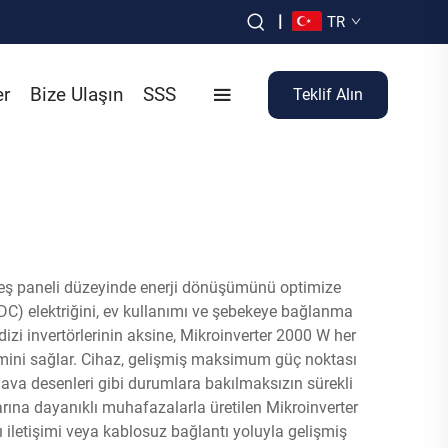
|
TR
er
Bize Ulaşın
SSS
Teklif Alın
güneş paneli düzeyinde enerji dönüşümünü optimize
(DC) elektriğini, ev kullanımı ve şebekeye bağlanma
izi invertörlerinin aksine, Mikroinverter 2000 W her
imini sağlar. Cihaz, gelişmiş maksimum güç noktası
 hava desenleri gibi durumlara bakılmaksızın sürekli
arına dayanıklı muhafazalarla üretilen Mikroinverter
tı iletişimi veya kablosuz bağlantı yoluyla gelişmiş