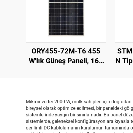
ORY455-72M-T6 455
STM
W'lık Güneş Paneli, 166
N Tip
mm Perc Hücreler,
Ve
Gümüş Renk, 25 Yıl
Garanti
Mikroinverter 2000 W, mülk sahipleri için doğrudan 
bireysel olarak optimize edilmesi, bir paneldeki göl
sistemlerinde yaygın bir sınırlamadır. Bu panel dü
sistemlerde, geleneksel konfigürasyonlara kıyasla top
gerilimli DC kablolamanın kurulumun tamamında orta