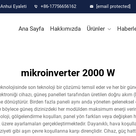
Anhui Eyaleti
+86-17756656162
[email protected]
Ana Sayfa
Hakkımızda
Ürünler
Haberl
mikroinverter 2000 W
teknolojisinde son teknoloji bir çözümü temsil eder ve her bir 
ktroniği cihazı, güneş panelleri tarafından üretilen doğru akım 
e dönüştürür. Birden fazla paneli aynı anda yöneten geleneksel d
 ve böylece güneş dizinizdeki her modülden maksimum enerji ver
oloji, gölgelendirme koşulları, panel yön farkları veya değişken
k üzere ayarlamaları gerçekleştirmektedir. Dayanıklı, hava koşull
ti gibi aşırı çevre koşullarına karşı dirençlidir. Cihaz, güç hat