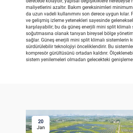
derecede kolaydır; yapısal değişikliklere neredeyse
maliyetlerini azaltır. Bakım gereksinimleri minimum
da uzun vadeli kullanımını son derece uygun kılar. 
ve gelişmiş izleme yetenekleri sayesinde geleneksel 
karşılayabilir; bu da güneş enerjili mini split klimalı 
soğutmasına olanak tanıyan bireysel bölge yönetimi
sağlar. Güneş enerjili mini split klimalı sistemlerin 
sürdürülebilir teknolojiyi önceliklendirir. Bu sisteml
kompresör gürültüsünü ortadan kaldırır. Ölçekleneb
sistem yenilemeleri olmadan gelecekteki genişlemel
20
Jan