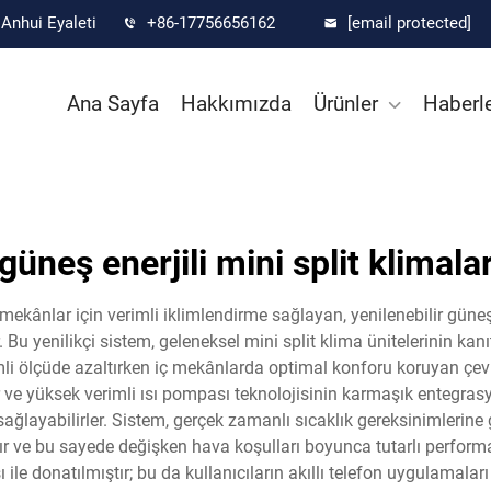
Anhui Eyaleti
+86-17756656162
[email protected]
Ana Sayfa
Hakkımızda
Ürünler
Haberl
güneş enerjili mini split klimala
ri mekânlar için verimli iklimlendirme sağlayan, yenilenebilir gü
. Bu yenilikçi sistem, geleneksel mini split klima ünitelerinin kanı
 önemli ölçüde azaltırken iç mekânlarda optimal konforu koruyan ç
ler ve yüksek verimli ısı pompası teknolojisinin karmaşık entegras
u sağlayabilirler. Sistem, gerçek zamanlı sıcaklık gereksinimlerin
ır ve bu sayede değişken hava koşulları boyunca tutarlı performa
tısı ile donatılmıştır; bu da kullanıcıların akıllı telefon uygulama