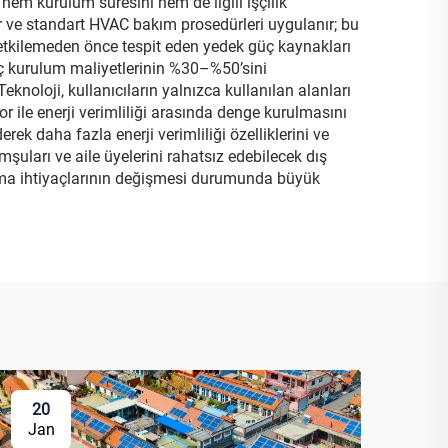
hem kurulum süresini hem de ilgili işçilik
ir ve standart HVAC bakım prosedürleri uygulanır; bu
i etkilemeden önce tespit eden yedek güç kaynakları
gıç kurulum maliyetlerinin %30–%50’sini
 Teknoloji, kullanıcıların yalnızca kullanılan alanları
ile enerji verimliliği arasında denge kurulmasını
rek daha fazla enerji verimliliği özelliklerini ve
omşuları ve aile üyelerini rahatsız edebilecek dış
utma ihtiyaçlarının değişmesi durumunda büyük
20
Jan