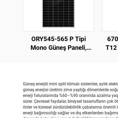
ORY545-565 P Tipi
670
Mono Güneş Paneli,
T12 
545–565 W, %21,87
mm Pe
Verimlilik, Fotovoltaik
Sistem Kullanımı
Güneş enerjili mini split klimalı sistemler, aylık el
güneş enerjisi üretimi zirve yaptığı dönemlerde soğu
enerji faturalarında %60–%90 oranında azalma yaşar v
sürer. Çevresel faydalar, bireysel tasarrufların çok 
önler ve küresel sürdürülebilirlik çabalarına önemli 
enerji bağımsızlığı sağlar ve dış etkenlerden bağım