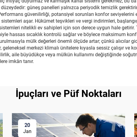
 hiç ihtiyaç duyulmaz ve karmaşık kanal sistemi gerekmez; bu da 
 düzeydedir: güneş panelleri yalnızca periyodik temizlik gerektir
Performans güvenilirliği, potansiyel sorunları konfor seviyelerin
sistemleri aşar. Hükümet teşvikleri ve vergi indirimleri, başlan
sistemleri nitelikli ev sahipleri için son derece uygun hale getirir.
yle hassas sıcaklık kontrolü sağlar ve böylece maksimum konfor 
kurulmasıyla mülk değerleri önemli ölçüde artar; çünkü alıcılar gide
er, geleneksel merkezi klimalı ünitelere kıyasla sessiz çalışır ve k
ilirlik, aile büyüdükçe veya mülkün kullanımı değiştiğinde soğ
ere imkân tanır.
İpuçları ve Püf Noktaları
20
Jan