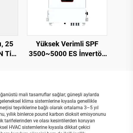
ı, 25
Yüksek Verimli SPF
N Tipi
3500~5000 ES İnvertör,
Güneş
5000 VA, 9,2-12 kg,
-46S
Kompakt Tasarım – 2
lağanüstü mali tasarruflar sağlar; güneşli aylarda
geleneksel klima sistemlerine kıyasla genellikle
erjisi teşviklerine bağlı olarak ortalama 3–5 yıl
lumu, yıllık binlerce pound karbon dioksit emisyonunu
ik tarifelerinden ve olası kesintilerden koruyan
ksel HVAC sistemlerine kıyasla dikkat çekici