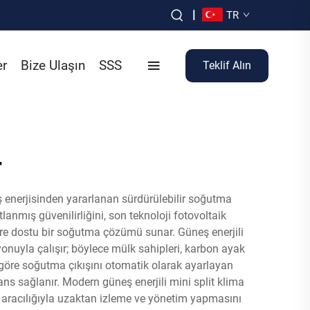
|
TR
er
Bize Ulaşın
SSS
Teklif Alın
r
neş enerjisinden yararlanan sürdürülebilir soğutma
tlanmış güvenilirliğini, son teknoloji fotovoltaik
evre dostu bir soğutma çözümü sunar. Güneş enerjili
yonuyla çalışır; böylece mülk sahipleri, karbon ayak
e göre soğutma çıkışını otomatik olarak ayarlayan
ns sağlanır. Modern güneş enerjili mini split klima
ları aracılığıyla uzaktan izleme ve yönetim yapmasını