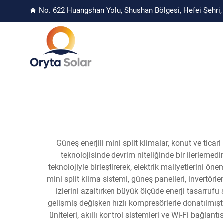
No. 622 Huangshan Yolu, Shushan Bölgesi, Hefei Şehri, 
Güneş enerjili mini split klimalar, konut ve tica
teknolojisinde devrim niteliğinde bir ilerlemedir
teknolojiyle birleştirerek, elektrik maliyetlerini
mini split klima sistemi, güneş panelleri, invertör
izlerini azaltırken büyük ölçüde enerji tasarruf
gelişmiş değişken hızlı kompresörlerle donatılmışt
üniteleri, akıllı kontrol sistemleri ve Wi-Fi bağlan