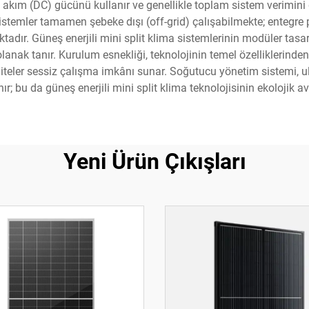
u akım (DC) gücünü kullanır ve genellikle toplam sistem verimin
istemler tamamen şebeke dışı (off-grid) çalışabilmekte; entegre 
adır. Güneş enerjili mini split klima sistemlerinin modüler tas
anak tanır. Kurulum esnekliği, teknolojinin temel özelliklerinden
niteler sessiz çalışma imkânı sunar. Soğutucu yönetim sistemi, u
; bu da güneş enerjili mini split klima teknolojisinin ekolojik ava
Yeni Ürün Çıkışları