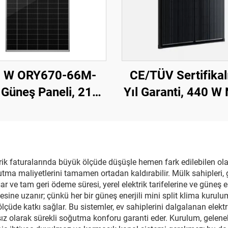
 W ORY670-66M-
CE/TÜV Sertifikal
Güneş Paneli, 210
Yıl Garanti, 440 W 
rc Hücreler, 25 Yıl
Şeritli (Shingled) 
Garanti
Paneli ORY440M
ektrik faturalarında büyük ölçüde düşüşle hemen fark edilebilen o
tma maliyetlerini tamamen ortadan kaldırabilir. Mülk sahipleri, 
e tam geri ödeme süresi, yerel elektrik tarifelerine ve güneş en
ötesine uzanır; çünkü her bir güneş enerjili mini split klima kuru
ölçüde katkı sağlar. Bu sistemler, ev sahiplerini dalgalanan elektr
sız olarak sürekli soğutma konforu garanti eder. Kurulum, gelene