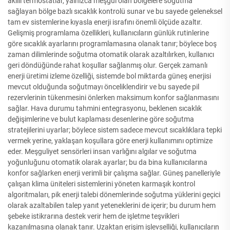
akıllı termostatlar, yalnızca meşgul olan bölgelere soğutma
sağlayan bölge bazlı sıcaklık kontrolü sunar ve bu sayede geleneksel
tam ev sistemlerine kıyasla enerji israfını önemli ölçüde azaltır.
Gelişmiş programlama özellikleri, kullanıcıların günlük rutinlerine
göre sıcaklık ayarlarını programlamasına olanak tanır; böylece boş
zaman dilimlerinde soğutma otomatik olarak azaltılırken, kullanıcı
geri döndüğünde rahat koşullar sağlanmış olur. Gerçek zamanlı
enerji üretimi izleme özelliği, sistemde bol miktarda güneş enerjisi
mevcut olduğunda soğutmayı önceliklendirir ve bu sayede pil
rezervlerinin tükenmesini önlerken maksimum konfor sağlanmasını
sağlar. Hava durumu tahmini entegrasyonu, beklenen sıcaklık
değişimlerine ve bulut kaplaması desenlerine göre soğutma
stratejilerini uyarlar; böylece sistem sadece mevcut sıcaklıklara tepki
vermek yerine, yaklaşan koşullara göre enerji kullanımını optimize
eder. Meşguliyet sensörleri insan varlığını algılar ve soğutma
yoğunluğunu otomatik olarak ayarlar; bu da bina kullanıcılarına
konfor sağlarken enerji verimli bir çalışma sağlar. Güneş panelleriyle
çalışan klima üniteleri sistemlerini yöneten karmaşık kontrol
algoritmaları, pik enerji talebi dönemlerinde soğutma yüklerini geçici
olarak azaltabilen talep yanıt yeteneklerini de içerir; bu durum hem
şebeke istikrarına destek verir hem de işletme teşvikleri
kazanılmasına olanak tanır. Uzaktan erişim işlevselliği, kullanıcıların