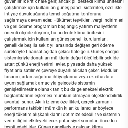
güvenilirlik kritik hâle gelir; ancak pil destekli klima ünitesini
çalıştırmak için kullanılan güneş paneli sistemleri, özellikle
ihtiyaç duyulduğunda temel soğutma konforunu
sağlamaya devam eder. Hükümet teşvikleri, vergi indirimleri
ve geri ödeme programları başlangıç yatırım maliyetlerini
önemli ölçüde düşürür; bu nedenle klima ünitesini
çalıştırmak için kullanılan güneş paneli kurulumları,
genellikle beş ila sekiz yıl arasında değişen geri ödeme
süreleriyle finansal açıdan çekici hale gelir. Güneş enerjisi
sistemleriyle donatılan mülklerin değeri ölçülebilir şekilde
artar; çünkü enerji verimli evler, piyasada daha yüksek
fiyatlarla satılır ve çevreye duyarlı alıcıları çeker. Modüler
tasarım, artan soğutma ihtiyaçlarına veya ek cihazlara
uyum sağlamak amacıyla gelecekte sistemin
genişletilmesine olanak tanır; bu da geleneksel elektrik
bağlantılarının eşlemesi mümkün olmayan ölçeklenebilirlik
avantajı sunar. Akıllı izleme özellikleri, gerçek zamanlı
performans takibini mümkün kılar; kullanıcılar böylece
enerji tüketim alışkanlıklarını optimize edebilir ve sistemin
verimliliğini etkileyebilecek potansiyel sorunları önceden
tespit edebilirler. Güneş panelleriyle çalışan klima