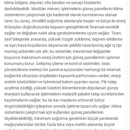
klima bölgesi, depolar, ofis binaları ve sanayi tesislerini
destekleyebilir. Modüler mimari, işletmelerin güneş panellerini klima
sistemlerini çalıştırmak için kademeli olarak kurmalarına olanak
tanır; bu süreç, öncelikli soğutma alanlarıyla başlar ve bütçe ile enerji
ihtiyaçları doğrultusunda kapsam genişletilerek finansal esneklik
sağlar ve değişken nakit akışı gereksinimlerine uyum sağlar. Ticari
sınıf bileşenler arasında, yüksek rüzgâr yüklerine, deprem etkilerine
ve aşırı hava koşullarına dayanacak şekilde tasarlanmış ağır iş tipi
montaj sistemleri yer alır; bu sistemler, mevsimsel değişimler
boyunca maksimum enerji üretimi için güneş panellerinin optimal
konumunu korur. Gelişmiş izleme ve kontrol sistemleri, tesis
yöneticilerine merkezi bir panel arayüzünden herhangi bir internet
bağlantılı cihazdan erişilebilen kapsamlı performans verileri, enerji
üretim istatistikleri ve tahminsel bakım uyarıları sunar. Pik talep
azaltma özelliği, yüksek tüketim dönemlerinde depolanan güneş
enerjisini kullanarak işletmelerin maliyetli şebeke talep ücretlerinden
kaçınmalarını sağlar; bu da kar marjlarını artırarak bütçe
öngörülebilirliğini iyileştiren anında işletme tasarrufu sağlar. Klima
sistemlerini çalıştırmak için kullanılan güneş panellerinin
ölçeklenebilirliği, minimum soğutma gerektiren küçük perakende
mağazalarından birden fazla bina veya üretim alanında büyük