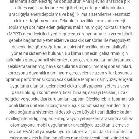
alternatif akım elektriğine dönüştürür. Ana işlevleri arasında pik
güneş ışığı saatlerinde enerji üretimi, entegre pil bankaları
aracılığıyla enerji depolama ve bağlı klima sistemlerine kesintisiz
elektrik dağıtımı yer alır. Teknolojik özellikler arasında enerji
toplamayı optimize eden gelişmiş maksimum güç noktası izleme
(MPPT) denetleyicileri, yedek güç entegrasyonuna izin veren hibrit
şebeke bağlantısı yetenekleri ve sıcaklık sensörleri ile meşguliyet
desenlerine göre soğutma taleplerini önceliklendiren akıllı yük
yönetimi sistemleri bulunur. Bu klima ünitesini çalıştırmak için
kullanılan güneş paneli sistemleri, aşırı çevre koşullarına dayanacak
şekilde tasarlanmış, hava koşullarına dirençli montaj donanımları,
korozyona dayanıklı alüminyum çerçeveler ve uzun yıllar boyunca
optimal performansı koruyacak şekilde temperli cam yüzeyler içerir.
Uygulama alanları, geleneksel elektrik altyapısının yetersiz veya
pahalı olduğu konut evleri, ticari binalar, sanayi tesisleri, uzak
bölgeler ve şebeke dışı kurulumları kapsar. Ölçeklenebilir tasarım, tek
odalı klima ünitelerini çalıştıran küçük konut sistemlerinden, tüm
bina soğutma sistemlerini destekleyen büyük ticari dizilere kadar
özelleştirilebilirliği sağlar. Entegrasyon yetenekleri arasında akıllı ev
otomasyonu, mobil uygulamalar aracılığıyla uzaktan izleme ve
mevcut HVAC altyapısıyla uyumluluk yer alır; bu da klima ünitesini
çalıştırmak için kullanılan güneş panellerini çeşitli mülk tipleri ve