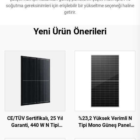
soğutma gereksinimleri için erişilebilir bir yükseltme seçeneği haline
getirir.
Yeni Ürün Önerileri
CE/TÜV Sertifikalı, 25 Yıl
%23,2 Yüksek Verimli N
Garanti, 440 W N Tipi
Tipi Mono Güneş Paneli
Şeritli (Shingled) Güneş
ORY700-720-66M-T12,
Paneli ORY440M-46S
CE/TÜV Sertifikalı, 15 Yıl