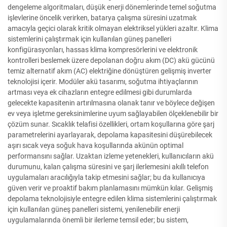
dengeleme algoritmaları, düşük enerji dönemlerinde temel soğutma
işlevlerine öncelik verirken, batarya çalışma süresini uzatmak
amacıyla geçici olarak kritik olmayan elektriksel yükleri azaltır. Klima
sistemlerini çalıştırmak için kullanılan güneş panelleri
konfigürasyonları, hassas klima kompresörlerini ve elektronik
kontrolleri beslemek üzere depolanan doğru akım (DC) akü gücünü
temiz alternatif akım (AC) elektriğine dönüştüren gelişmiş inverter
teknolojisi içerir. Modüler akü tasarımı, soğutma ihtiyaçlarının
artması veya ek cihazların entegre edilmesi gibi durumlarda
gelecekte kapasitenin artırılmasına olanak tanır ve böylece değişen
ev veya işletme gereksinimlerine uyum sağlayabilen ölçeklenebilir bir
çözüm sunar. Sıcaklık telafisi özellikleri, ortam koşullarına göre şarj
parametrelerini ayarlayarak, depolama kapasitesini düşürebilecek
aşırı sıcak veya soğuk hava koşullarında akünün optimal
performansını sağlar. Uzaktan izleme yetenekleri, kullanıcıların akü
durumunu, kalan çalışma süresini ve şarj ilerlemesini akıllı telefon
uygulamaları aracılığıyla takip etmesini sağlar; bu da kullanıcıya
güven verir ve proaktif bakım planlamasını mümkün kılar. Gelişmiş
depolama teknolojisiyle entegre edilen klima sistemlerini çalıştırmak
için kullanılan güneş panelleri sistemi, yenilenebilir enerji
uygulamalarında önemli bir ilerleme temsil eder; bu sistem,