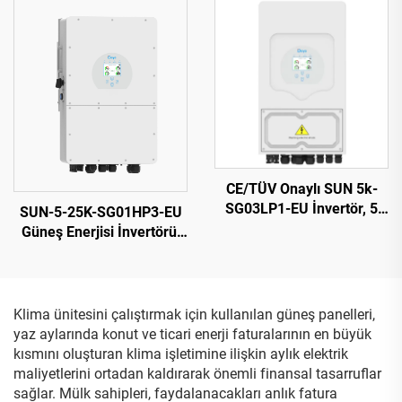
Garanti
CE/TÜV Onaylı SUN 5k-
SG03LP1-EU İnvertör, 5
SUN-5-25K-SG01HP3-EU
kW, 48 Vdc Akü, 125-500
Güneş Enerjisi İnvertörü,
Vdc Geniş PV Girişi
Maksimum 27,5 kW Çıkış,
1000 V PV Girişi, VDE/CE
Sertifikalı
Klima ünitesini çalıştırmak için kullanılan güneş panelleri,
yaz aylarında konut ve ticari enerji faturalarının en büyük
kısmını oluşturan klima işletimine ilişkin aylık elektrik
maliyetlerini ortadan kaldırarak önemli finansal tasarruflar
sağlar. Mülk sahipleri, faydalanacakları anlık fatura