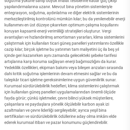
soğutma yüküne sahip büyük imalat tesislerine kadar güç çıkışı
yapılandırmalarına uzanır. Mevcut bina yönetim sistemleriyle
entegrasyon, soğutma, aydınlatma ve diğer elektrik sistemlerinin
merkezileştirilmiş kontrolünü mümkün kılar; bu da yenilenebilir enerji
kullanımını en üst düzeye çıkarırken optimum çalışma koşullarını
koruyan kapsamlı enerji verimliliği stratejileri oluşturur. Vergi
avantajları ve hızlandırılmış amortisman yararları, klima sistemlerini
çalıştırmak için kullanılan ticari güneş panelleri yatırımlarını özellikle
cazip kılar; birçok işletme bu yatırımın tam maliyetini üç ila beş yıl
içinde geri kazanırken aynı zamanda gelecekteki şebeke tarifesi
artışlarına karşı koruma sağlayan enerji bağımsızlığını da kurar.
Yedeklilik özellikleri, ekipman bakımı veya bileşen arızaları sırasında
dahi kritik soğutma işlemlerinin devam etmesini sağlar ve bu da
talepkâr ticari işletme gereksinimlerine uygun güvenilirlik sunar.
Kurumsal sürdürülebilirlik hedefleri, klima sistemlerini çalıştırmak
için kullanılan güneş panelleri uygulamalarından önemli ölçüde
fayda görür; çünkü işletmeler, çevre bilinci yüksek müşterilere,
çalışanlara ve paydaşlara yönelik ölçülebilir karbon ayak izi
azaltmaları ve çevre liderliği sergileyebilir; ayrıca yeşil bina
sertifikaları ve sürdürülebilirlik ödüllerine aday olma imkânı elde
ederek kurumsal itibarı ve pazar konumunu güçlendirebilir.