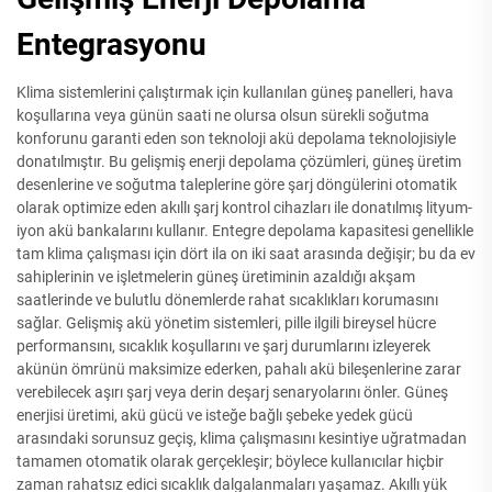
Entegrasyonu
Klima sistemlerini çalıştırmak için kullanılan güneş panelleri, hava
koşullarına veya günün saati ne olursa olsun sürekli soğutma
konforunu garanti eden son teknoloji akü depolama teknolojisiyle
donatılmıştır. Bu gelişmiş enerji depolama çözümleri, güneş üretim
desenlerine ve soğutma taleplerine göre şarj döngülerini otomatik
olarak optimize eden akıllı şarj kontrol cihazları ile donatılmış lityum-
iyon akü bankalarını kullanır. Entegre depolama kapasitesi genellikle
tam klima çalışması için dört ila on iki saat arasında değişir; bu da ev
sahiplerinin ve işletmelerin güneş üretiminin azaldığı akşam
saatlerinde ve bulutlu dönemlerde rahat sıcaklıkları korumasını
sağlar. Gelişmiş akü yönetim sistemleri, pille ilgili bireysel hücre
performansını, sıcaklık koşullarını ve şarj durumlarını izleyerek
akünün ömrünü maksimize ederken, pahalı akü bileşenlerine zarar
verebilecek aşırı şarj veya derin deşarj senaryolarını önler. Güneş
enerjisi üretimi, akü gücü ve isteğe bağlı şebeke yedek gücü
arasındaki sorunsuz geçiş, klima çalışmasını kesintiye uğratmadan
tamamen otomatik olarak gerçekleşir; böylece kullanıcılar hiçbir
zaman rahatsız edici sıcaklık dalgalanmaları yaşamaz. Akıllı yük