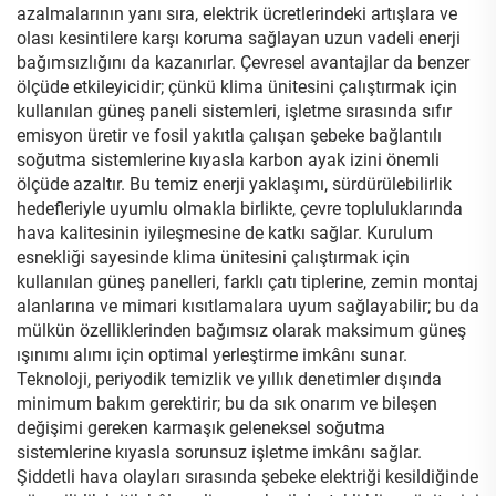
azalmalarının yanı sıra, elektrik ücretlerindeki artışlara ve
olası kesintilere karşı koruma sağlayan uzun vadeli enerji
bağımsızlığını da kazanırlar. Çevresel avantajlar da benzer
ölçüde etkileyicidir; çünkü klima ünitesini çalıştırmak için
kullanılan güneş paneli sistemleri, işletme sırasında sıfır
emisyon üretir ve fosil yakıtla çalışan şebeke bağlantılı
soğutma sistemlerine kıyasla karbon ayak izini önemli
ölçüde azaltır. Bu temiz enerji yaklaşımı, sürdürülebilirlik
hedefleriyle uyumlu olmakla birlikte, çevre topluluklarında
hava kalitesinin iyileşmesine de katkı sağlar. Kurulum
esnekliği sayesinde klima ünitesini çalıştırmak için
kullanılan güneş panelleri, farklı çatı tiplerine, zemin montaj
alanlarına ve mimari kısıtlamalara uyum sağlayabilir; bu da
mülkün özelliklerinden bağımsız olarak maksimum güneş
ışınımı alımı için optimal yerleştirme imkânı sunar.
Teknoloji, periyodik temizlik ve yıllık denetimler dışında
minimum bakım gerektirir; bu da sık onarım ve bileşen
değişimi gereken karmaşık geleneksel soğutma
sistemlerine kıyasla sorunsuz işletme imkânı sağlar.
Şiddetli hava olayları sırasında şebeke elektriği kesildiğinde