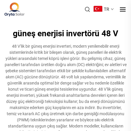
TR
güneş enerjisi invertörü 48 V
48 V'lik bir güneş enerjisi inverteri, modern yenilenebilir enerji
sistemlerinde kritik bir bileşen olarak, güneş panelleri ile elektrik
yükleri arasındaki temel köprü işlevi görür. Bu gelişmiş cihaz, güneş
panelleri tarafından üretilen doğru akım (DC) elektriğini; ev aletleri ve
şebeke sistemleri tarafından etkili bir şekilde kullanılabilen alternatif
akım (AC) gücüne dönüştürür. 48 volt luk yapılandırma, verimlilik ile
güvenlik arasında optimal bir denge sağlar ve bu nedenle özellikle
konut ve ticari güneş enerjisi tesislerine uygundur. 48 V'lik güneş
enerjisi inverteri, yüksek frekanslı anahtarlama devreleri içeren ileri
düzey güç elektroniği teknolojisi kullanır; bu da enerji dönüşümünü
maksimize ederken güç kayıplarını en aza indirir. Bu invertörler,
temiz ve kararlı AC çıkış üretmek için darbe genişliği modülasyonu
(PWM) tekniklerinden yararlanır ve böylece sıkı elektrik
standartlarına uygun çıkış sağlar. Modern modeller, kullanıcıların