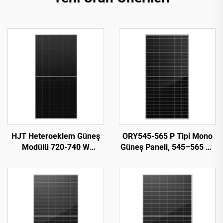
HJT Heteroeklem Güneş
ORY545-565 P Tipi Mono
Modülü 720-740 W
Güneş Paneli, 545–565 W,
ORY720-740-66M-T12H,
%21,87 Verimlilik,
%23,82 Verimlilik
Fotovoltaik Sistem
Kullanımı