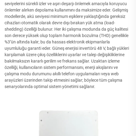
seviyelerini sürekli izler ve aşırı deşarjı önlemek amacıyla koruyucu
önlemler alırken depolama kullanımını da maksimize eder. Gelişmiş
modellerde, akü seviyesi minimum eşiklere yaklaştığında gereksiz
cihazları otomatik olarak devre dışı bırakan yük atma (load-
shedding) özelliği bulunur. Her iki çalışma modunda da güç kalitesi
son derece yüksek olup toplam harmonik bozulma (THD) genellikle
%3’ün altında kalır; bu da hassas elektronik ekipmanlarla
uyumluluğu garanti eder. Güneş enerjisi invertörü 48 V, bağlı yükleri
karşılamak üzere çıkış özelliklerini uyarlar ve talep değişikliklerine
bakılmaksızın kararlı gerilim ve frekans sağlar. Uzaktan izleme
özelliği, kullanıcıların sistem performansını, enerji akışlarını ve
çalışma modu durumunu akıllı telefon uygulamaları veya web
arayüzleri üzerinden takip etmesini sağlar; böylece tüm çalışma
senaryolarında optimal sistem yönetimi sağlanır.