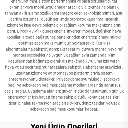
enerji üretimini, sistem performansını ve olası sorunları dijital
ekranlar veya mobil uygulamalar aracılığıyla izlemesine olanak
tanıyan akıllı izleme özelliklerini entegre eder. Teknolojik mimari, aşırı
gerilim koruması, düşük gerilimde otomatik kapanma, sıcaklık
izleme ve kısa devre önleme gibi sağlam koruma mekanizmalarını
içerir. Birçok 48 V'lik güneş enerjisi inverteri modeli, değişken hava
koşulları altında bağlı güneş panellerinden enerji toplamayı sürekli
optimize eden maksimum güç noktası takibi (MPPT)
algoritmalarına sahiptir. Kompakt tasarım, duvara montaj veya raf
montajı seçeneklerine uygunluk sağlar; aynı zamanda iklim
koşullarından bağımsız olarak dış mekânda kuruluma izin veren
hava ve su geçirmez muhafazalara sahiptir. Haberleşme arayüzleri,
uzaktan izleme ve ev otomasyon platformlarıyla sistem
entegrasyonunu destekler. Pil yedekleme uyumluluğu, şebekeye
bağlı ve şebekeden bağımsız çalışma modları arasında sorunsuz
geçişi sağlar. Uygulama alanları; güvenilir güç dönüşümünün günlük
operasyonlar için hayati öneme sahip olduğu konut çatı tesisleri,
ticari binalar, rekreasyon araçları (RV’ler), deniz taşıtları ve uzak
şebekeden bağımsız konumları kapsar.
Yeni Ürün Önerileri