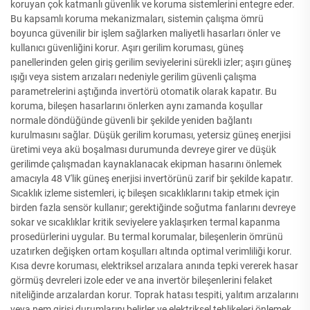
koruyan çok katmanlı güvenlik ve koruma sistemlerini entegre eder.
Bu kapsamlı koruma mekanizmaları, sistemin çalışma ömrü
boyunca güvenilir bir işlem sağlarken maliyetli hasarları önler ve
kullanıcı güvenliğini korur. Aşırı gerilim koruması, güneş
panellerinden gelen giriş gerilim seviyelerini sürekli izler; aşırı güneş
ışığı veya sistem arızaları nedeniyle gerilim güvenli çalışma
parametrelerini aştığında invertörü otomatik olarak kapatır. Bu
koruma, bileşen hasarlarını önlerken aynı zamanda koşullar
normale döndüğünde güvenli bir şekilde yeniden bağlantı
kurulmasını sağlar. Düşük gerilim koruması, yetersiz güneş enerjisi
üretimi veya akü boşalması durumunda devreye girer ve düşük
gerilimde çalışmadan kaynaklanacak ekipman hasarını önlemek
amacıyla 48 V'lik güneş enerjisi invertörünü zarif bir şekilde kapatır.
Sıcaklık izleme sistemleri, iç bileşen sıcaklıklarını takip etmek için
birden fazla sensör kullanır; gerektiğinde soğutma fanlarını devreye
sokar ve sıcaklıklar kritik seviyelere yaklaşırken termal kapanma
prosedürlerini uygular. Bu termal korumalar, bileşenlerin ömrünü
uzatırken değişken ortam koşulları altında optimal verimliliği korur.
Kısa devre koruması, elektriksel arızalara anında tepki vererek hasar
görmüş devreleri izole eder ve ana invertör bileşenlerini felaket
niteliğinde arızalardan korur. Toprak hatası tespiti, yalıtım arızalarını
veya nem girişi durumlarını belirler ve elektriksel tehlikeleri önlemek