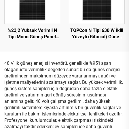
%23,2 Yüksek Verimli N
TOPCon N Tipi 630 W İkili
Tipi Mono Güneş Paneli
Yüzeyli (Bifacial) Güneş
ORY700-720-66M-T12,
Paneli: Konut ve Ticari
CE/TÜV Sertifikalı, 15 Yıl
Fotovoltaik Sistemler İçin
Garanti
Yüksek Verimlilik ve Hava
Koşullarına Dayanıklılık
48 V'lik güneş enerjisi invertörü, genellikle %95'i aşan
olağanüstü verimlilik değerleri sunar; bu da güneş enerjisi
üretiminden maksimum düzeyde yararlanmayı, atığı ve
işletme maliyetlerini azaltmayı sağlar. Bu yüksek verimlilik,
güneş sistem sahipleri için doğrudan daha fazla elektrik
üretimi ve yatırımın geri dönüş süresinin kısalması
anlamına gelir. 48 volt çalışma gerilimi, daha yüksek
gerilimli sistemlere kıyasla artırılmış bir güvenlik sağlar ve
kurulum ile bakım işlemlerinde elektriksel tehlikeleri azaltır.
Profesyonel kurulumcular, elektrik çarpması riskindeki
azalmayı takdir ederken; ev sahipleri ise daha güvenli