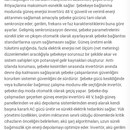
ihtiyaçlarına maksimum esneklik sağlar. Şebekeye bağlanma
modunda güneş enerjisi invertörü 48 V, güvenli ve verimli enerji
aktarımını sağlamak amacıyla şebeke gücünü tam olarak
senkronize eder; gerilim, frekans ve faz karakteristiklerini buna göre
ayarlar. Gelişmiş senkronizasyon devresi, şebeke parametrelerini
sürekli izler ve çıkışını otomatik olarak ayarlayarak şebeke bağlantısı
standartlarına uyum sağlamasını sağlar. Güneş üretimi anlık
tüketimi aştığında, fazla elektrik enerjisi net ölçüm (net metering)
düzenlemeleri aracılığıyla şebekeye sorunsuz bir şekilde akar ve
sistem sahipleri için potansiyel gelir kaynakları oluşturur. Anti-
izlanda koruması, şebeke kesintileri sırasında invertörün anında
devre dışı kalmasını sağlayarak şebeke çalışanlarının güvenliğini
korurken sistemin güvenliğini de sürdürür. Şebeke gücü kesildiğinde
veya kullanıcılar bağımsız çalışma modunu elle seçtiğinde invertör,
şebeke-dışı moda otomatik olarak geçiş yapar. Şebeke-dışı
çalışmadan geçerken güneş enerjisi invertörü 48 V, bağlı güneş
panellerinden ve akü depolama sistemlerinden enerji alarak kendi
başına kararlı AC gücü üretir ve sürekli elektrik tedarikini sağlar. Yük
yönetimi özellikleri, üretim miktarının sınırlı olduğu dönemlerde kritik
cihazların önceliğini belirlerken; akü şarj algoritmaları, uzun süreli
bağımsızlık için enerji depolamayı optimize eder. İnvertör, akü gerilim