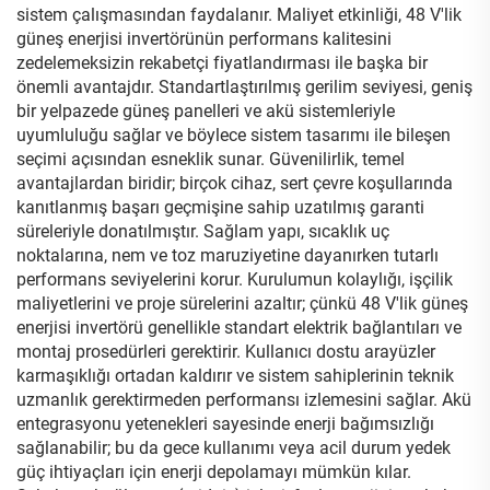
sistem çalışmasından faydalanır. Maliyet etkinliği, 48 V'lik
güneş enerjisi invertörünün performans kalitesini
zedelemeksizin rekabetçi fiyatlandırması ile başka bir
önemli avantajdır. Standartlaştırılmış gerilim seviyesi, geniş
bir yelpazede güneş panelleri ve akü sistemleriyle
uyumluluğu sağlar ve böylece sistem tasarımı ile bileşen
seçimi açısından esneklik sunar. Güvenilirlik, temel
avantajlardan biridir; birçok cihaz, sert çevre koşullarında
kanıtlanmış başarı geçmişine sahip uzatılmış garanti
süreleriyle donatılmıştır. Sağlam yapı, sıcaklık uç
noktalarına, nem ve toz maruziyetine dayanırken tutarlı
performans seviyelerini korur. Kurulumun kolaylığı, işçilik
maliyetlerini ve proje sürelerini azaltır; çünkü 48 V'lik güneş
enerjisi invertörü genellikle standart elektrik bağlantıları ve
montaj prosedürleri gerektirir. Kullanıcı dostu arayüzler
karmaşıklığı ortadan kaldırır ve sistem sahiplerinin teknik
uzmanlık gerektirmeden performansı izlemesini sağlar. Akü
entegrasyonu yetenekleri sayesinde enerji bağımsızlığı
sağlanabilir; bu da gece kullanımı veya acil durum yedek
güç ihtiyaçları için enerji depolamayı mümkün kılar.