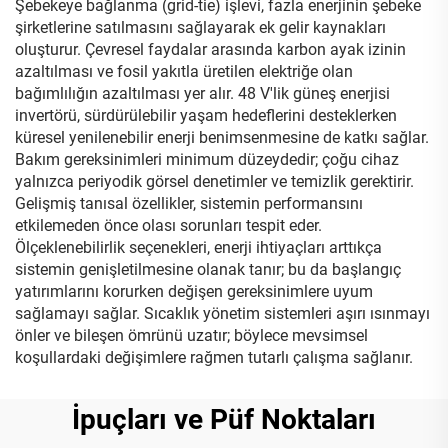
Şebekeye bağlanma (grid-tie) işlevi, fazla enerjinin şebeke
şirketlerine satılmasını sağlayarak ek gelir kaynakları
oluşturur. Çevresel faydalar arasında karbon ayak izinin
azaltılması ve fosil yakıtla üretilen elektriğe olan
bağımlılığın azaltılması yer alır. 48 V'lik güneş enerjisi
invertörü, sürdürülebilir yaşam hedeflerini desteklerken
küresel yenilenebilir enerji benimsenmesine de katkı sağlar.
Bakım gereksinimleri minimum düzeydedir; çoğu cihaz
yalnızca periyodik görsel denetimler ve temizlik gerektirir.
Gelişmiş tanısal özellikler, sistemin performansını
etkilemeden önce olası sorunları tespit eder.
Ölçeklenebilirlik seçenekleri, enerji ihtiyaçları arttıkça
sistemin genişletilmesine olanak tanır; bu da başlangıç
yatırımlarını korurken değişen gereksinimlere uyum
sağlamayı sağlar. Sıcaklık yönetim sistemleri aşırı ısınmayı
önler ve bileşen ömrünü uzatır; böylece mevsimsel
koşullardaki değişimlere rağmen tutarlı çalışma sağlanır.
İpuçları ve Püf Noktaları