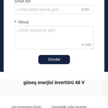
Şirket Adı
0/200
Mesaj
0/1000
Gönder
güneş enerjisi invertörü 48 V
güç inversiyon fiyatı
taşınabilir solar inverter