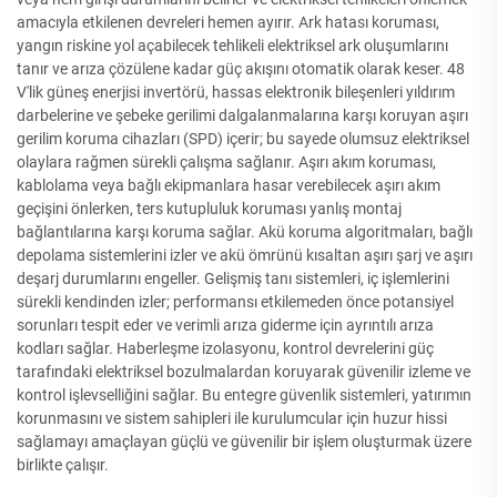
amacıyla etkilenen devreleri hemen ayırır. Ark hatası koruması,
yangın riskine yol açabilecek tehlikeli elektriksel ark oluşumlarını
tanır ve arıza çözülene kadar güç akışını otomatik olarak keser. 48
V'lik güneş enerjisi invertörü, hassas elektronik bileşenleri yıldırım
darbelerine ve şebeke gerilimi dalgalanmalarına karşı koruyan aşırı
gerilim koruma cihazları (SPD) içerir; bu sayede olumsuz elektriksel
olaylara rağmen sürekli çalışma sağlanır. Aşırı akım koruması,
kablolama veya bağlı ekipmanlara hasar verebilecek aşırı akım
geçişini önlerken, ters kutupluluk koruması yanlış montaj
bağlantılarına karşı koruma sağlar. Akü koruma algoritmaları, bağlı
depolama sistemlerini izler ve akü ömrünü kısaltan aşırı şarj ve aşırı
deşarj durumlarını engeller. Gelişmiş tanı sistemleri, iç işlemlerini
sürekli kendinden izler; performansı etkilemeden önce potansiyel
sorunları tespit eder ve verimli arıza giderme için ayrıntılı arıza
kodları sağlar. Haberleşme izolasyonu, kontrol devrelerini güç
tarafındaki elektriksel bozulmalardan koruyarak güvenilir izleme ve
kontrol işlevselliğini sağlar. Bu entegre güvenlik sistemleri, yatırımın
korunmasını ve sistem sahipleri ile kurulumcular için huzur hissi
sağlamayı amaçlayan güçlü ve güvenilir bir işlem oluşturmak üzere
birlikte çalışır.