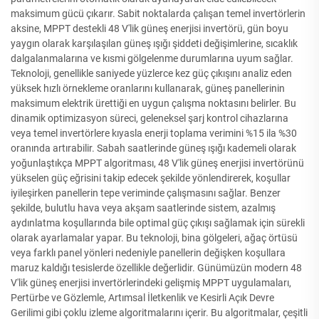
maksimum gücü çıkarır. Sabit noktalarda çalışan temel invertörlerin
aksine, MPPT destekli 48 V'lik güneş enerjisi invertörü, gün boyu
yaygın olarak karşılaşılan güneş ışığı şiddeti değişimlerine, sıcaklık
dalgalanmalarına ve kısmi gölgelenme durumlarına uyum sağlar.
Teknoloji, genellikle saniyede yüzlerce kez güç çıkışını analiz eden
yüksek hızlı örnekleme oranlarını kullanarak, güneş panellerinin
maksimum elektrik ürettiği en uygun çalışma noktasını belirler. Bu
dinamik optimizasyon süreci, geleneksel şarj kontrol cihazlarına
veya temel invertörlere kıyasla enerji toplama verimini %15 ila %30
oranında artırabilir. Sabah saatlerinde güneş ışığı kademeli olarak
yoğunlaştıkça MPPT algoritması, 48 V'lik güneş enerjisi invertörünü
yükselen güç eğrisini takip edecek şekilde yönlendirerek, koşullar
iyileşirken panellerin tepe veriminde çalışmasını sağlar. Benzer
şekilde, bulutlu hava veya akşam saatlerinde sistem, azalmış
aydınlatma koşullarında bile optimal güç çıkışı sağlamak için sürekli
olarak ayarlamalar yapar. Bu teknoloji, bina gölgeleri, ağaç örtüsü
veya farklı panel yönleri nedeniyle panellerin değişken koşullara
maruz kaldığı tesislerde özellikle değerlidir. Günümüzün modern 48
V'lik güneş enerjisi invertörlerindeki gelişmiş MPPT uygulamaları,
Pertürbe ve Gözlemle, Artımsal İletkenlik ve Kesirli Açık Devre
Gerilimi gibi çoklu izleme algoritmalarını içerir. Bu algoritmalar, çeşitli