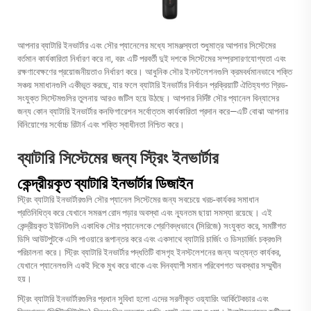
আপনার ব্যাটারি ইনভার্টার এবং সৌর প্যানেলের মধ্যে সামঞ্জস্যতা শুধুমাত্র আপনার সিস্টেমের
বর্তমান কার্যকারিতা নির্ধারণ করে না, বরং এটি পরবর্তী দুই দশকে সিস্টেমের সম্প্রসারণযোগ্যতা এবং
রক্ষণাবেক্ষণের প্রয়োজনীয়তাও নির্ধারণ করে। আধুনিক সৌর ইনস্টলেশনগুলি ক্রমবর্ধমানভাবে শক্তি
সঞ্চয় সমাধানগুলি একীভূত করছে, যার ফলে ব্যাটারি ইনভার্টার নির্বাচন প্রক্রিয়াটি ঐতিহ্যগত গ্রিড-
সংযুক্ত সিস্টেমগুলির তুলনায় আরও জটিল হয়ে উঠছে। আপনার নির্দিষ্ট সৌর প্যানেল বিন্যাসের
জন্য কোন ব্যাটারি ইনভার্টার কনফিগারেশন সর্বোত্তম কার্যকারিতা প্রদান করে—এটি বোঝা আপনার
বিনিয়োগের সর্বোচ্চ রিটার্ন এবং শক্তি স্বাধীনতা নিশ্চিত করে।
ব্যাটারি সিস্টেমের জন্য স্ট্রিং ইনভার্টার
কেন্দ্রীয়কৃত ব্যাটারি ইনভার্টার ডিজাইন
স্ট্রিং ব্যাটারি ইনভার্টারগুলি সৌর প্যানেল সিস্টেমের জন্য সবচেয়ে খরচ-কার্যকর সমাধান
প্রতিনিধিত্ব করে যেখানে সমরূপ রোদ পড়ার অবস্থা এবং ন্যূনতম ছায়া সমস্যা রয়েছে। এই
কেন্দ্রীয়কৃত ইউনিটগুলি একাধিক সৌর প্যানেলকে শ্রেণিবদ্ধভাবে (সিরিজে) সংযুক্ত করে, সমষ্টিগত
ডিসি আউটপুটকে এসি পাওয়ারে রূপান্তর করে এবং একসাথে ব্যাটারি চার্জিং ও ডিসচার্জিং চক্রগুলি
পরিচালনা করে। স্ট্রিং ব্যাটারি ইনভার্টার পদ্ধতিটি বাসগৃহ ইনস্টলেশনের জন্য অত্যন্ত কার্যকর,
যেখানে প্যানেলগুলি একই দিকে মুখ করে থাকে এবং দিনব্যাপী সমান পরিবেশগত অবস্থার সম্মুখীন
হয়।
স্ট্রিং ব্যাটারি ইনভার্টারগুলির প্রধান সুবিধা হলো এদের সরলীকৃত ওয়্যারিং আর্কিটেকচার এবং