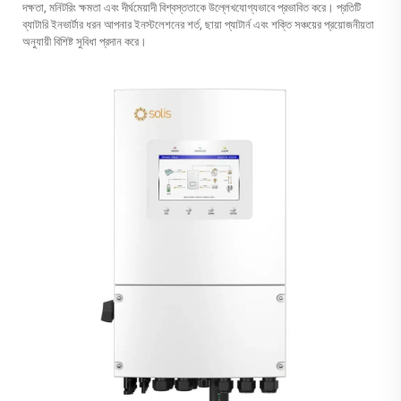
দক্ষতা, মনিটরিং ক্ষমতা এবং দীর্ঘমেয়াদী বিশ্বস্ততাকে উল্লেখযোগ্যভাবে প্রভাবিত করে। প্রতিটি
ব্যাটারি ইনভার্টার ধরন আপনার ইনস্টলেশনের শর্ত, ছায়া প্যাটার্ন এবং শক্তি সঞ্চয়ের প্রয়োজনীয়তা
অনুযায়ী বিশিষ্ট সুবিধা প্রদান করে।