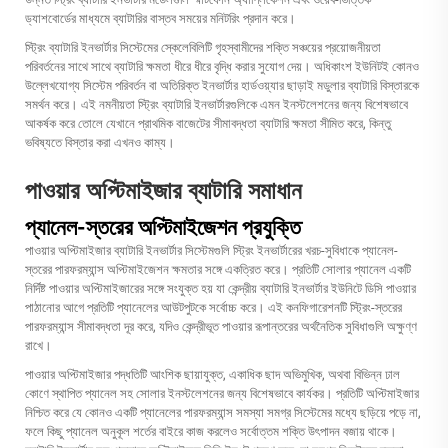
ড্যাশবোর্ডের মাধ্যমে ব্যাটারির বাস্তব সময়ের মনিটরিং প্রদান করে।
স্ট্রিং ব্যাটারি ইনভার্টার সিস্টেমের স্কেলেবিলিটি গৃহস্বামীদের শক্তি সঞ্চয়ের প্রয়োজনীয়তা
পরিবর্তনের সাথে সাথে ব্যাটারি ক্ষমতা ধীরে ধীরে বৃদ্ধি করার সুযোগ দেয়। অধিকাংশ ইউনিটই কোনও
উল্লেখযোগ্য সিস্টেম পরিবর্তন বা অতিরিক্ত ইনভার্টার হার্ডওয়্যার ছাড়াই মডুলার ব্যাটারি বিস্তারকে
সমর্থন করে। এই নমনীয়তা স্ট্রিং ব্যাটারি ইনভার্টারগুলিকে এমন ইনস্টলেশনের জন্য বিশেষভাবে
আকর্ষক করে তোলে যেখানে প্রাথমিক বাজেটের সীমাবদ্ধতা ব্যাটারি ক্ষমতা সীমিত করে, কিন্তু
ভবিষ্যতে বিস্তার করা এখনও কাম্য।
পাওয়ার অপ্টিমাইজার ব্যাটারি সমাধান
প্যানেল-স্তরের অপ্টিমাইজেশন প্রযুক্তি
পাওয়ার অপ্টিমাইজার ব্যাটারি ইনভার্টার সিস্টেমগুলি স্ট্রিং ইনভার্টারের খরচ-সুবিধাকে প্যানেল-
স্তরের পারফরম্যান্স অপ্টিমাইজেশন ক্ষমতার সঙ্গে একত্রিত করে। প্রতিটি সোলার প্যানেল একটি
নির্দিষ্ট পাওয়ার অপ্টিমাইজারের সঙ্গে সংযুক্ত হয় যা কেন্দ্রীয় ব্যাটারি ইনভার্টার ইউনিটে ডিসি পাওয়ার
পাঠানোর আগে প্রতিটি প্যানেলের আউটপুটকে সর্বোচ্চ করে। এই কনফিগারেশনটি স্ট্রিং-স্তরের
পারফরম্যান্স সীমাবদ্ধতা দূর করে, যদিও কেন্দ্রীভূত পাওয়ার রূপান্তরের অর্থনৈতিক সুবিধাগুলি অক্ষুণ্ণ
রাখে।
পাওয়ার অপ্টিমাইজার পদ্ধতিটি আংশিক ছায়াযুক্ত, একাধিক ছাদ অভিমুখিক, অথবা বিভিন্ন ঢাল
কোণে স্থাপিত প্যানেল সহ সোলার ইনস্টলেশনের জন্য বিশেষভাবে কার্যকর। প্রতিটি অপ্টিমাইজার
নিশ্চিত করে যে কোনও একটি প্যানেলের পারফরম্যান্স সমস্যা সমগ্র সিস্টেমের মধ্যে ছড়িয়ে পড়ে না,
ফলে কিছু প্যানেল অনুকূল শর্তের বাইরে কাজ করলেও সর্বোত্তম শক্তি উৎপাদন বজায় থাকে।