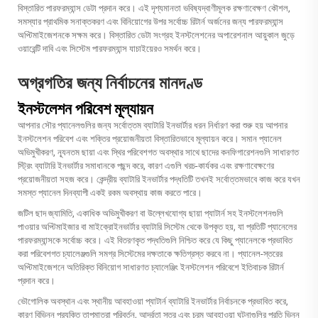
বিস্তারিত পারফরম্যান্স ডেটা প্রদান করে। এই দৃশ্যমানতা ভবিষ্যদ্বাণীমূলক রক্ষণাবেক্ষণ কৌশল,
সমস্যার প্রাথমিক সনাক্তকরণ এবং বিনিয়োগের উপর সর্বোচ্চ রিটার্ন অর্জনের জন্য পারফরম্যান্স
অপ্টিমাইজেশনকে সক্ষম করে। বিস্তারিত ডেটা সংগ্রহ ইনস্টলেশনের অপারেশনাল আয়ুকাল জুড়ে
ওয়ারেন্টি দাবি এবং সিস্টেম পারফরম্যান্স যাচাইয়েরও সমর্থন করে।
অগ্রগতির জন্য নির্বাচনের মানদণ্ড
ইনস্টলেশন পরিবেশ মূল্যায়ন
আপনার সৌর প্যানেলগুলির জন্য সর্বোত্তম ব্যাটারি ইনভার্টার ধরন নির্ধারণ করা শুরু হয় আপনার
ইনস্টলেশন পরিবেশ এবং শক্তির প্রয়োজনীয়তা বিস্তারিতভাবে মূল্যায়ন করে। সমান প্যানেল
অভিমুখীকরণ, ন্যূনতম ছায়া এবং স্থির পরিবেশগত অবস্থার সাথে ছাদের কনফিগারেশনগুলি সাধারণত
স্ট্রিং ব্যাটারি ইনভার্টার সমাধানকে পছন্দ করে, কারণ এগুলি খরচ-কার্যকর এবং রক্ষণাবেক্ষণের
প্রয়োজনীয়তা সহজ করে। কেন্দ্রীয় ব্যাটারি ইনভার্টার পদ্ধতিটি তখনই সর্বোত্তমভাবে কাজ করে যখন
সমস্ত প্যানেল দিনব্যাপী একই রকম অবস্থায় কাজ করতে পারে।
জটিল ছাদ জ্যামিতি, একাধিক অভিমুখীকরণ বা উল্লেখযোগ্য ছায়া প্যাটার্ন সহ ইনস্টলেশনগুলি
পাওয়ার অপ্টিমাইজার বা মাইক্রোইনভার্টার ব্যাটারি সিস্টেম থেকে উপকৃত হয়, যা প্রতিটি প্যানেলের
পারফরম্যান্সকে সর্বোচ্চ করে। এই বিতরণকৃত পদ্ধতিগুলি নিশ্চিত করে যে কিছু প্যানেলকে প্রভাবিত
করা পরিবেশগত চ্যালেঞ্জগুলি সমগ্র সিস্টেমের দক্ষতাকে ক্ষতিগ্রস্ত করবে না। প্যানেল-স্তরের
অপ্টিমাইজেশনে অতিরিক্ত বিনিয়োগ সাধারণত চ্যালেঞ্জিং ইনস্টলেশন পরিবেশে ইতিবাচক রিটার্ন
প্রদান করে।
ভৌগোলিক অবস্থান এবং স্থানীয় আবহাওয়া প্যাটার্ন ব্যাটারি ইনভার্টার নির্বাচনকে প্রভাবিত করে,
কারণ বিভিন্ন প্রযুক্তি তাপমাত্রা পরিবর্তন, আর্দ্রতা স্তর এবং চরম আবহাওয়া ঘটনাগুলির প্রতি ভিন্ন