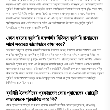
বছরের ওয়ারেন্টি প্রদান করে যা সৌর প্যানেলের আয়ুষ্কালের সাথে সামঞ্জস্যপূর্ণ। মাইক্রোইনভার্টার
ব্যাটারি সিস্টেমগুলির বিতরণকৃত প্রকৃতির কারণে সামগ্রিক সিস্টেমের নির্ভরযোগ্যতা বৃদ্ধি পেতে পারে,
কারণ একক ইউনিটের ব্যর্থতা সমগ্র সিস্টেমের কাজকে বাধাগ্রস্ত করে না। তবে, বিতরণকৃত
সিস্টেমগুলিতে ইলেকট্রনিক উপাদানের সংখ্যা বেশি হওয়ায় সিস্টেমের জীবনকালে একক উপাদান
প্রতিস্থাপনের ঘটনা বেশি হতে পারে, যদিও এই প্রতিস্থাপনগুলি সাধারণত কেন্দ্রীয় ব্যাটারি
ইনভার্টারের ব্যর্থতার তুলনায় কম বিঘ্নকারী।
কোন ধরনের ব্যাটারি ইনভার্টার বিভিন্ন ব্যাটারি রাসায়নের
সাথে সবচেয়ে ভালোভাবে কাজ করে?
অধিকাংশ আধুনিক ব্যাটারি ইনভার্টার প্রকারই লিথিয়াম-আয়ন, লিথিয়াম আয়রন ফসফেট এবং লেড-
অ্যাসিড প্রযুক্তি সহ একাধিক ব্যাটারি রাসায়নিক গঠন সমর্থন করে, যদিও সামঞ্জস্যতা নির্মাতা ও
মডেল অনুযায়ী ভিন্ন হয়। স্ট্রিং ব্যাটারি ইনভার্টারগুলি প্রায়শই সবচেয়ে নমনীয় ব্যাটারি একীকরণ
বিকল্পগুলি প্রদান করে, কারণ এগুলি বৃহত্তর ব্যাটারি ব্যাঙ্ক এবং একই সিস্টেমে একাধিক ব্যাটারি
প্রকার গ্রহণ করতে পারে। মাইক্রোইনভার্টার ব্যাটারি সিস্টেমগুলির প্যানেল স্তরে আকার ও শক্তি
সীমাবদ্ধতার কারণে ব্যাটারি সামঞ্জস্যতা আরও সীমিত হতে পারে, যা এগুলিকে ছোট আকারের, মডুলার
ব্যাটারি কনফিগারেশনের জন্য আরও উপযুক্ত করে তোলে যা পৃথক পৃথক প্যানেলের আউটপুট
বৈশিষ্ট্যের সাথে মিলে যায়।
ব্যাটারি ইনভার্টারের প্রকারভেদ সৌর প্যানেলের ওয়ারেন্টি
কভারেজকে প্রভাবিত করে কি?
সৌর প্যানেলের ওয়ারেন্টি সাধারণত ব্যাটারি ইনভার্টার নির্বাচন থেকে স্বতন্ত্র থাকে, যদিও কিছু
প্রস্তুতকারক সম্পূর্ণ ওয়ারেন্টি কভারেজ বজায় রাখতে নির্দিষ্ট ইনস্টলেশন পদ্ধতি বা সামঞ্জস্যপূর্ণ