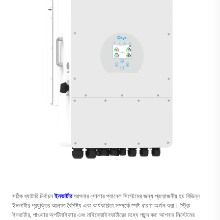
সঠিক ব্যাটারি নির্বাচন
ইনভার্টার
আপনার সোলার প্যানেল সিস্টেমের জন্য প্রয়োজনীয় হয় বিভিন্ন
ইনভার্টার প্রযুক্তির আলাদা বৈশিষ্ট্য এবং কার্যকারিতা সম্পর্কে স্পষ্ট ধারণা অর্জন করা। স্ট্রিং
ইনভার্টার, পাওয়ার অপটিমাইজার এবং মাইক্রোইনভার্টারের মধ্যে পছন্দ করা আপনার সিস্টেমের