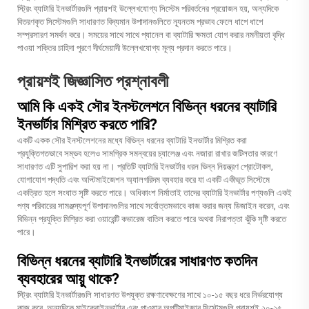
স্ট্রিং ব্যাটারি ইনভার্টারগুলি প্রায়শই উল্লেখযোগ্য সিস্টেম পরিবর্তনের প্রয়োজন হয়, অন্যদিকে
বিতরণকৃত সিস্টেমগুলি সাধারণত বিদ্যমান উপাদানগুলিতে ন্যূনতম প্রভাব ফেলে ধাপে ধাপে
সম্প্রসারণ সমর্থন করে। সময়ের সাথে সাথে প্যানেল বা ব্যাটারি ক্ষমতা যোগ করার নমনীয়তা বৃদ্ধি
পাওয়া শক্তির চাহিদা পূরণে দীর্ঘমেয়াদী উল্লেখযোগ্য মূল্য প্রদান করতে পারে।
প্রায়শই জিজ্ঞাসিত প্রশ্নাবলী
আমি কি একই সৌর ইনস্টলেশনে বিভিন্ন ধরনের ব্যাটারি
ইনভার্টার মিশ্রিত করতে পারি?
একটি একক সৌর ইনস্টলেশনের মধ্যে বিভিন্ন ধরনের ব্যাটারি ইনভার্টার মিশ্রিত করা
প্রযুক্তিগতভাবে সম্ভব হলেও সামগ্রিক সমন্বয়ের চ্যালেঞ্জ এবং নজারা রাখার জটিলতার কারণে
সাধারণত এটি সুপারিশ করা হয় না। প্রতিটি ব্যাটারি ইনভার্টার ধরন ভিন্ন নিয়ন্ত্রণ প্রোটোকল,
যোগাযোগ পদ্ধতি এবং অপ্টিমাইজেশন অ্যালগরিদম ব্যবহার করে যা একটি একীভূত সিস্টেমে
একত্রিত হলে সংঘাত সৃষ্টি করতে পারে। অধিকাংশ নির্মাতাই তাদের ব্যাটারি ইনভার্টার পণ্যগুলি একই
পণ্য পরিবারের সামঞ্জস্যপূর্ণ উপাদানগুলির সাথে সর্বোত্তমভাবে কাজ করার জন্য ডিজাইন করেন, এবং
বিভিন্ন প্রযুক্তি মিশ্রিত করা ওয়ারেন্টি কভারেজ বাতিল করতে পারে অথবা নিরাপত্তা ঝুঁকি সৃষ্টি করতে
পারে।
বিভিন্ন ধরনের ব্যাটারি ইনভার্টারের সাধারণত কতদিন
ব্যবহারের আয়ু থাকে?
স্ট্রিং ব্যাটারি ইনভার্টারগুলি সাধারণত উপযুক্ত রক্ষণাবেক্ষণের সাথে ১০-১৫ বছর ধরে নির্ভরযোগ্য
কাজ করে, অন্যদিকে মাইক্রোইনভার্টার এবং পাওয়ার অপটিমাইজার সিস্টেমগুলি প্রায়শই ২০-২৫