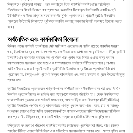
ভিন্নভাবে প্রতিক্রিয়া জানায়। গরম জলবায়ুতে স্ট্রিং ব্যাটারি ইনভার্টারগুলির অতিরিক্ত
শীতলীকরণের বিষয়টি বিবেচনা করা প্রয়োজন, অন্যদিকে বিতরণকৃত সিস্টেমগুলি একাধিক ছোট
ইউনিটে তাপ বণ্টনের মাধ্যমে সহজাত তাপীয় সুবিধা প্রদান করে। প্রতিটি ব্যাটারি ইনভার্টার
প্রকারের দীর্ঘমেয়াদী বিশ্বস্ততা পূর্বাভাসে স্থানীয় জলবায়ু অবস্থার বিষয়টি অবশ্যই বিবেচনা করতে
হবে।
অর্থনৈতিক এবং কার্যকারিতা বিবেচনা
বিভিন্ন ধরনের ব্যাটারি ইনভার্টারের মোট মালিকানা খরচের মধ্যে শামিল রয়েছে প্রাথমিক সরঞ্জাম
খরচ, ইনস্টলেশন ব্যয়, রক্ষণাবেক্ষণের প্রয়োজনীয়তা এবং আশা করা আয়ুর বিবেচনা। স্ট্রিং ব্যাটারি
ইনভার্টারগুলি সাধারণত সবচেয়ে কম প্রাথমিক খরচ প্রদান করে, কিন্তু এগুলির জন্য ঘন ঘন
রক্ষণাবেক্ষণের প্রয়োজন হতে পারে এবং সম্প্রসারণের নমনীয়তা সীমিত হতে পারে। পাওয়ার
অপ্টিমাইজার এবং মাইক্রোইনভার্টার ব্যাটারি সিস্টেমগুলির জন্য উচ্চতর প্রাথমিক বিনিয়োগ
প্রয়োজন হয়, কিন্তু এগুলি প্রায়শই উন্নত কার্যকারিতা এবং নজার ক্ষমতার মাধ্যমে দীর্ঘমেয়াদী মূল্য
প্রদান করে।
ব্যাটারি ইনভার্টারের প্রকারভেদে শক্তি উৎপাদন অপ্টিমাইজেশন ইনস্টলেশনের শর্ত এবং সিস্টেম
ডিজাইন প্রয়োজনীয়তার উপর নির্ভর করে উল্লেখযোগ্যভাবে পরিবর্তিত হয়। যেসব ইনস্টলেশনে
ছায়ার পরিমাণ ন্যূনতম এবং শর্তাবলী সমরূপ হয়, সেখানে স্ট্রিং এবং বিতরণকৃত (ডিস্ট্রিবিউটেড)
ব্যাটারি ইনভার্টার পদ্ধতির মধ্যে কার্যকারিতার পার্থক্য খুব কম হতে পারে। তবে, ছায়া বা অভিমুখ
সংক্রান্ত চ্যালেঞ্জ নিয়ে জটিল ইনস্টলেশনগুলিতে প্যানেল-স্তরের অপ্টিমাইজেশনের অতিরিক্ত
ব্যয় প্রায়শই যৌক্তিক হয়, কারণ এটি শক্তি সংগ্রহ ও ব্যাটারি চার্জিং দক্ষতা বৃদ্ধি করে।
ভবিষ্যতের সম্প্রসারণ পরিকল্পনা ব্যাটারি ইনভার্টার নির্বাচনকে প্রভাবিত করা উচিত, কারণ বিভিন্ন
প্রযুক্তি বিভিন্ন স্কেলেবিলিটি বিকল্প এবং পরিবর্তনের প্রয়োজনীয়তা প্রদান করে। ক্ষমতা বৃদ্ধির জন্য