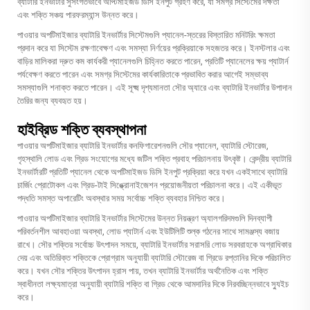
ব্যাটারি ইনভার্টার সুসংগতভাবে অপ্টিমাইজড ডিসি ইনপুট গ্রহণ করে, যা সমগ্র সিস্টেমের দক্ষতা
এবং শক্তি সঞ্চয় পারফরম্যান্স উন্নত করে।
পাওয়ার অপটিমাইজার ব্যাটারি ইনভার্টার সিস্টেমগুলি প্যানেল-স্তরের বিস্তারিত মনিটরিং ক্ষমতা
প্রদান করে যা সিস্টেম রক্ষণাবেক্ষণ এবং সমস্যা নির্ণয়ের প্রক্রিয়াকে সহজতর করে। ইনস্টলার এবং
বাড়ির মালিকরা দ্রুত কম কার্যকরী প্যানেলগুলি চিহ্নিত করতে পারেন, প্রতিটি প্যানেলের ক্ষয় প্যাটার্ন
পর্যবেক্ষণ করতে পারেন এবং সমগ্র সিস্টেমের কার্যকারিতাকে প্রভাবিত করার আগেই সম্ভাব্য
সমস্যাগুলি শনাক্ত করতে পারেন। এই সূক্ষ্ম দৃশ্যমানতা সৌর অ্যারে এবং
ব্যাটারি ইনভার্টার
উপাদান
তৈরির জন্য ব্যবহৃত হয়।
হাইব্রিড শক্তি ব্যবস্থাপনা
পাওয়ার অপটিমাইজার ব্যাটারি ইনভার্টার কনফিগারেশনগুলি সৌর প্যানেল, ব্যাটারি স্টোরেজ,
গৃহস্থালি লোড এবং গ্রিড সংযোগের মধ্যে জটিল শক্তি প্রবাহ পরিচালনায় উৎকৃষ্ট। কেন্দ্রীয় ব্যাটারি
ইনভার্টারটি প্রতিটি প্যানেল থেকে অপটিমাইজড ডিসি ইনপুট প্রক্রিয়া করে যখন একইসাথে ব্যাটারি
চার্জিং প্রোটোকল এবং গ্রিড-টাই সিঙ্ক্রোনাইজেশন প্রয়োজনীয়তা পরিচালনা করে। এই একীভূত
পদ্ধতি সমস্ত অপারেটিং অবস্থার সময় সর্বোচ্চ শক্তি ব্যবহার নিশ্চিত করে।
পাওয়ার অপটিমাইজার ব্যাটারি ইনভার্টার সিস্টেমের উন্নত নিয়ন্ত্রণ অ্যালগরিদমগুলি দিনব্যাপী
পরিবর্তনশীল আবহাওয়া অবস্থা, লোড প্যাটার্ন এবং ইউটিলিটি শুল্ক গঠনের সাথে সামঞ্জস্য বজায়
রাখে। সৌর শক্তির সর্বোচ্চ উৎপাদন সময়ে, ব্যাটারি ইনভার্টার সরাসরি লোড সরবরাহকে অগ্রাধিকার
দেয় এবং অতিরিক্ত শক্তিকে প্রোগ্রাম অনুযায়ী ব্যাটারি স্টোরেজ বা গ্রিডে রপ্তানির দিকে পরিচালিত
করে। যখন সৌর শক্তির উৎপাদন হ্রাস পায়, তখন ব্যাটারি ইনভার্টার অর্থনৈতিক এবং শক্তি
স্বাধীনতা লক্ষ্যমাত্রা অনুযায়ী ব্যাটারি শক্তি বা গ্রিড থেকে আমদানির দিকে নিরবচ্ছিন্নভাবে স্যুইচ
করে।