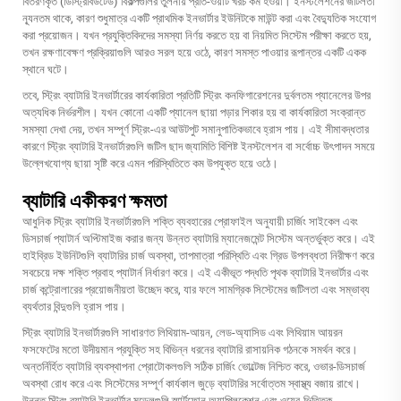
বিতরণকৃত (ডিস্ট্রিবিউটেড) বিকল্পগুলির তুলনায় প্রতি-ওয়াট খরচ কম হওয়া। ইনস্টলেশনের জটিলতা
ন্যূনতম থাকে, কারণ শুধুমাত্র একটি প্রাথমিক ইনভার্টার ইউনিটকে মাউন্ট করা এবং বৈদ্যুতিক সংযোগ
করা প্রয়োজন। যখন প্রযুক্তিবিদদের সমস্যা নির্ণয় করতে হয় বা নিয়মিত সিস্টেম পরীক্ষা করতে হয়,
তখন রক্ষণাবেক্ষণ প্রক্রিয়াগুলি আরও সরল হয়ে ওঠে, কারণ সমস্ত পাওয়ার রূপান্তর একটি একক
স্থানে ঘটে।
তবে, স্ট্রিং ব্যাটারি ইনভার্টারের কার্যকারিতা প্রতিটি স্ট্রিং কনফিগারেশনের দুর্বলতম প্যানেলের উপর
অত্যধিক নির্ভরশীল। যখন কোনো একটি প্যানেল ছায়া পড়ার শিকার হয় বা কার্যকারিতা সংক্রান্ত
সমস্যা দেখা দেয়, তখন সম্পূর্ণ স্ট্রিং-এর আউটপুট সমানুপাতিকভাবে হ্রাস পায়। এই সীমাবদ্ধতার
কারণে স্ট্রিং ব্যাটারি ইনভার্টারগুলি জটিল ছাদ জ্যামিতি বিশিষ্ট ইনস্টলেশন বা সর্বোচ্চ উৎপাদন সময়ে
উল্লেখযোগ্য ছায়া সৃষ্টি করে এমন পরিস্থিতিতে কম উপযুক্ত হয়ে ওঠে।
ব্যাটারি একীকরণ ক্ষমতা
আধুনিক স্ট্রিং ব্যাটারি ইনভার্টারগুলি শক্তি ব্যবহারের প্রোফাইল অনুযায়ী চার্জিং সাইকেল এবং
ডিসচার্জ প্যাটার্ন অপ্টিমাইজ করার জন্য উন্নত ব্যাটারি ম্যানেজমেন্ট সিস্টেম অন্তর্ভুক্ত করে। এই
হাইব্রিড ইউনিটগুলি ব্যাটারির চার্জ অবস্থা, তাপমাত্রা পরিস্থিতি এবং গ্রিড উপলব্ধতা নিরীক্ষণ করে
সবচেয়ে দক্ষ শক্তি প্রবাহ প্যাটার্ন নির্ধারণ করে। এই একীভূত পদ্ধতি পৃথক ব্যাটারি ইনভার্টার এবং
চার্জ কন্ট্রোলারের প্রয়োজনীয়তা উচ্ছেদ করে, যার ফলে সামগ্রিক সিস্টেমের জটিলতা এবং সম্ভাব্য
ব্যর্থতার বিন্দুগুলি হ্রাস পায়।
স্ট্রিং ব্যাটারি ইনভার্টারগুলি সাধারণত লিথিয়াম-আয়ন, লেড-অ্যাসিড এবং লিথিয়াম আয়রন
ফসফেটের মতো উদীয়মান প্রযুক্তি সহ বিভিন্ন ধরনের ব্যাটারি রাসায়নিক গঠনকে সমর্থন করে।
অন্তর্নির্হিত ব্যাটারি ব্যবস্থাপনা প্রোটোকলগুলি সঠিক চার্জিং ভোল্টেজ নিশ্চিত করে, ওভার-ডিসচার্জ
অবস্থা রোধ করে এবং সিস্টেমের সম্পূর্ণ কার্যকাল জুড়ে ব্যাটারির সর্বোত্তম স্বাস্থ্য বজায় রাখে।
উন্নত স্ট্রিং ব্যাটারি ইনভার্টার মডেলগুলি স্মার্টফোন অ্যাপ্লিকেশন এবং ওয়েব-ভিত্তিক