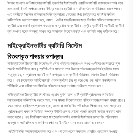
উন্নত পাওয়ার অপ্টিমাইজার ব্যাটারি ইনভার্টার সিস্টেমগুলি একাধিক ব্যাটারি ব্যাংককে সমর্থন করে
এবং একই ইনস্টলেশনের মধ্যে বিভিন্ন ধরনের ব্যাটারি রাসায়নিক গঠনকে পরিচালনা করতে পারে।
এই নমনীয়তা সিস্টেম মালিকদের নির্দিষ্ট ব্যবহারের ক্ষেত্রের উপর ভিত্তি করে ব্যাটারি নির্বাচন
অপ্টিমাইজ করতে সাহায্য করে, যেমন— দৈনিক সাইক্লিংয়ের জন্য নিয়মিত শক্তি সঞ্চয়ের জন্য
ব্যাটারি এবং জরুরি ব্যাকআপ পাওয়ারের জন্য রিজার্ভ ব্যাটারি। কেন্দ্রীয় ব্যাটারি ইনভার্টারটি ব্যাটারি
ব্যাংকগুলির মধ্যে সমন্বয় সাধন করে সামগ্রিক সিস্টেম দক্ষতা এবং ব্যাটারি আয়ু সর্বাধিক করে।
মাইক্রোইনভার্টার ব্যাটারি সিস্টেম
বিতরণকৃত পাওয়ার রূপান্তর
মাইক্রোইনভার্টার ব্যাটারি সিস্টেমগুলি সৌর শক্তি রূপান্তর এবং সঞ্চয় একীকরণের সবচেয়ে সূক্ষ্ম
পদ্ধতি প্রতিনিধিত্ব করে। প্রতিটি সৌর প্যানেল তার নিজস্ব মাইক্রোইনভার্টার ইউনিটের সাথে
সংযুক্ত হয়, যা প্যানেল স্তরেই এসি রূপান্তর এবং ব্যাটারি পরিচালনা ফাংশন উভয়ই পরিচালনা
করে। এই বিতরণকৃত আর্কিটেকচারটি একক ব্যর্থতার বিন্দু দূর করে দেয় এবং জটিল ইনস্টলেশন
পরিস্থিতি এবং ভবিষ্যতের সিস্টেম পরিবর্তনের জন্য সর্বোচ্চ নমনীয়তা প্রদান করে।
মাইক্রোইনভার্টার ব্যাটারি সিস্টেমের প্রধান সুবিধা হলো এটি প্রতিটি প্যানেলের কার্যকারিতা
স্বতন্ত্রভাবে অপ্টিমাইজ করতে পারে, যখন সমগ্র সিস্টেম স্তরে শক্তি সঞ্চয়ের সমন্বয় বজায় রাখে।
যখন কোনো ব্যক্তিগত প্যানেল ছায়া, ময়লা বা কার্যকারিতা পরিবর্তনের শিকার হয়, তখন অন্যান্য
প্যানেলগুলো দুর্বল কার্যকারিতা সম্পন্ন ইউনিটগুলোর কোনো প্রভাব ছাড়াই সর্বোচ্চ দক্ষতায় কাজ
করতে থাকে। এই স্থিতিস্থাপকতা মাইক্রোইনভার্টার ব্যাটারি সিস্টেমকে চ্যালেঞ্জিং পরিবেশগত
অবস্থা বা অনিয়মিত ছাদ কনফিগারেশন সহ ইনস্টলেশনের জন্য আদর্শ করে তোলে।
প্রতিটি ইউনিট স্বতন্ত্রভাবে কাজ করে এবং প্যানেল-মধ্যে ন্যূনতম ওয়্যারিং প্রয়োজন হওয়ায়