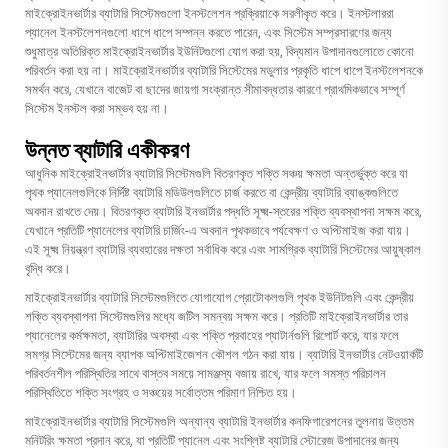
মাইক্রোইনভার্টার ব্যাটারি সিস্টেমগুলো ইনস্টলেশন প্রক্রিয়াকে সরলীকৃত করে। ইনস্টলাররা
প্যানেল ইনস্টলেশনগুলো ধাপে ধাপে সম্পন্ন করতে পারেন, এবং সিস্টেম সম্প্রসারণের জন্য
শুধুমাত্র অতিরিক্ত মাইক্রোইনভার্টার ইউনিটগুলো যোগ করা হয়, বিদ্যমান উপাদানগুলোতে কোনো
পরিবর্তন করা হয় না। মাইক্রোইনভার্টার ব্যাটারি সিস্টেমের মডুলার প্রকৃতি ধাপে ধাপে ইনস্টলেশনকে
সমর্থন করে, যেখানে বাজেট বা ছাদের জায়গা সংক্রান্ত সীমাবদ্ধতার কারণে প্রাথমিকভাবে সম্পূর্ণ
সিস্টেম ইনস্টল করা সম্ভব হয় না।
উন্নত ব্যাটারি একীকরণ
আধুনিক মাইক্রোইনভার্টার ব্যাটারি সিস্টেমগুলি বিতরণকৃত শক্তি সঞ্চয় ক্ষমতা অন্তর্ভুক্ত করে যা
পৃথক প্যানেলগুলিকে নির্দিষ্ট ব্যাটারি মডিউলগুলিতে চার্জ করতে বা কেন্দ্রীয় ব্যাটারি ব্যাঙ্কগুলিতে
অবদান রাখতে দেয়। বিতরণকৃত ব্যাটারি ইনভার্টার পদ্ধতি সূক্ষ্ম-স্তরের শক্তি ব্যবস্থাপনা সক্ষম করে,
যেখানে প্রতিটি প্যানেলের ব্যাটারি চার্জিং-এ অবদান পৃথকভাবে পর্যবেক্ষণ ও অপ্টিমাইজ করা যায়।
এই সূক্ষ্ম নিয়ন্ত্রণ ব্যাটারি ব্যবহারের দক্ষতা সর্বাধিক করে এবং সামগ্রিক ব্যাটারি সিস্টেমের আয়ুষ্কাল
বৃদ্ধি করে।
মাইক্রোইনভার্টার ব্যাটারি সিস্টেমগুলিতে যোগাযোগ প্রোটোকলগুলি পৃথক ইউনিটগুলি এবং কেন্দ্রীয়
শক্তি ব্যবস্থাপনা সিস্টেমগুলির মধ্যে জটিল সমন্বয় সক্ষম করে। প্রতিটি মাইক্রোইনভার্টার তার
প্যানেলের কর্মক্ষমতা, ব্যাটারির অবস্থা এবং শক্তি প্রবাহের প্যাটার্নগুলি রিপোর্ট করে, যার ফলে
সমগ্র সিস্টেমের জন্য ব্যাপক অপ্টিমাইজেশন কৌশল গঠন করা যায়। ব্যাটারি ইনভার্টার নেটওয়ার্কটি
পরিবর্তনশীল পরিস্থিতির সাথে বাস্তব সময়ে সামঞ্জস্য বজায় রাখে, যার ফলে সমস্ত পরিচালন
পরিস্থিতিতে শক্তি সংগ্রহ ও সঞ্চয়ের সর্বোত্তম পরিমাণ নিশ্চিত হয়।
মাইক্রোইনভার্টার ব্যাটারি সিস্টেমগুলি অন্যান্য ব্যাটারি ইনভার্টার কনফিগারেশনের তুলনায় উত্তম
মনিটরিং ক্ষমতা প্রদান করে, যা প্রতিটি প্যানেল এবং সংশ্লিষ্ট ব্যাটারি স্টোরেজ উপাদানের জন্য