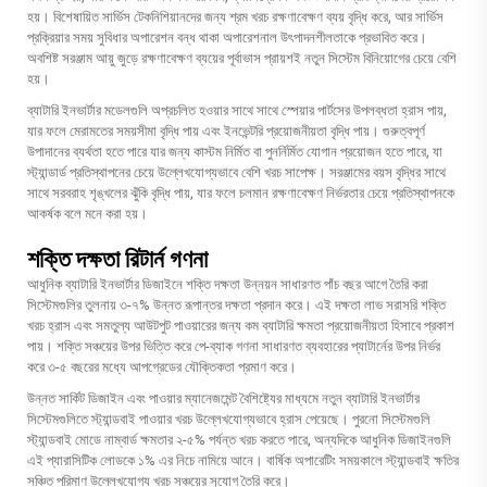
হয়। বিশেষায়িত সার্ভিস টেকনিশিয়ানদের জন্য শ্রম খরচ রক্ষণাবেক্ষণ ব্যয় বৃদ্ধি করে, আর সার্ভিস
প্রক্রিয়ার সময় সুবিধার অপারেশন বন্ধ থাকা অপারেশনাল উৎপাদনশীলতাকে প্রভাবিত করে।
অবশিষ্ট সরঞ্জাম আয়ু জুড়ে রক্ষণাবেক্ষণ ব্যয়ের পূর্বাভাস প্রায়শই নতুন সিস্টেম বিনিয়োগের চেয়ে বেশি
হয়।
ব্যাটারি ইনভার্টার মডেলগুলি অপ্রচলিত হওয়ার সাথে সাথে স্পেয়ার পার্টসের উপলব্ধতা হ্রাস পায়,
যার ফলে মেরামতের সময়সীমা বৃদ্ধি পায় এবং ইনভেন্টরি প্রয়োজনীয়তা বৃদ্ধি পায়। গুরুত্বপূর্ণ
উপাদানের ব্যর্থতা হতে পারে যার জন্য কাস্টম নির্মিত বা পুনর্নির্মিত যোগান প্রয়োজন হতে পারে, যা
স্ট্যান্ডার্ড প্রতিস্থাপনের চেয়ে উল্লেখযোগ্যভাবে বেশি খরচ সাপেক্ষ। সরঞ্জামের বয়স বৃদ্ধির সাথে
সাথে সরবরাহ শৃঙ্খলের ঝুঁকি বৃদ্ধি পায়, যার ফলে চলমান রক্ষণাবেক্ষণ নির্ভরতার চেয়ে প্রতিস্থাপনকে
আকর্ষক বলে মনে করা হয়।
শক্তি দক্ষতা রিটার্ন গণনা
আধুনিক ব্যাটারি ইনভার্টার ডিজাইনে শক্তি দক্ষতা উন্নয়ন সাধারণত পাঁচ বছর আগে তৈরি করা
সিস্টেমগুলির তুলনায় ৩-৭% উন্নত রূপান্তর দক্ষতা প্রদান করে। এই দক্ষতা লাভ সরাসরি শক্তি
খরচ হ্রাস এবং সমতুল্য আউটপুট পাওয়ারের জন্য কম ব্যাটারি ক্ষমতা প্রয়োজনীয়তা হিসাবে প্রকাশ
পায়। শক্তি সঞ্চয়ের উপর ভিত্তি করে পে-ব্যাক গণনা সাধারণত ব্যবহারের প্যাটার্নের উপর নির্ভর
করে ৩-৫ বছরের মধ্যে আপগ্রেডের যৌক্তিকতা প্রমাণ করে।
উন্নত সার্কিট ডিজাইন এবং পাওয়ার ম্যানেজমেন্ট বৈশিষ্ট্যের মাধ্যমে নতুন ব্যাটারি ইনভার্টার
সিস্টেমগুলিতে স্ট্যান্ডবাই পাওয়ার খরচ উল্লেখযোগ্যভাবে হ্রাস পেয়েছে। পুরনো সিস্টেমগুলি
স্ট্যান্ডবাই মোডে নাম্বার্ড ক্ষমতার ২-৫% পর্যন্ত খরচ করতে পারে, অন্যদিকে আধুনিক ডিজাইনগুলি
এই প্যারাসিটিক লোডকে ১% এর নিচে নামিয়ে আনে। বার্ষিক অপারেটিং সময়কালে স্ট্যান্ডবাই ক্ষতির
সঞ্চিত পরিমাণ উল্লেখযোগ্য খরচ সঞ্চয়ের সুযোগ তৈরি করে।