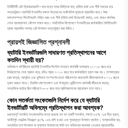
ইউটিলিটি রেট স্ট্রাকচারগুলি—যার মধ্যে সময়-ভিত্তিক দাম, চাহিদা চার্জ এবং শীর্ষ সময়ের হার
অন্তর্ভুক্ত—ব্যাটারি ইনভার্টার দক্ষতা উন্নয়নের অর্থনৈতিক মূল্যকে প্রভাবিত করে। উচ্চ
দক্ষতাসম্পন্ন সিস্টেমগুলি শক্তি খরচ এবং শীর্ষ চাহিদা চার্জ উভয়কেই কমায়, এবং আরও কার্যকর
লোড ব্যবস্থাপনা কৌশল সক্ষম করে। অর্থনৈতিক বিশ্লেষণে ইনভার্টারের কার্যকারিতা বৈশিষ্ট্যগুলি
দ্বারা প্রভাবিত সমস্ত রেট উপাদান অন্তর্ভুক্ত করা উচিত।
প্রায়শই জিজ্ঞাসিত প্রশ্নাবলী
ব্যাটারি ইনভার্টারগুলি সাধারণত প্রতিস্থাপনের আগে
কতদিন স্থায়ী হয়?
অধিকাংশ বাণিজ্যিক ব্যাটারি ইনভার্টার সিস্টেম সাধারণ কার্যকরী অবস্থায় ১০–১৫ বছর ধরে
নির্ভরযোগ্য সেবা প্রদান করে, যদিও প্রায় ৭–১০ বছর পরে কার্যকারিতা হ্রাস শুরু হয়। তাপমাত্রার
চরম মাত্রা, আর্দ্রতা এবং ধূলিকণা সংস্পর্শের মতো পরিবেশগত কারণগুলি জীবনকালকে ৮–১২ বছরে
হ্রাস করতে পারে। নিয়মিত রক্ষণাবেক্ষণ এবং উপযুক্ত ভেন্টিলেশন কার্যকরী জীবনকে বাড়ায়,
অন্যদিকে কঠোর শিল্প পরিবেশে ৬–৮ বছর পরে প্রতিস্থাপনের প্রয়োজন হতে পারে।
কোন সতর্কতা সংকেতগুলি নির্দেশ করে যে ব্যাটারি
ইনভার্টারটি অবিলম্বে প্রতিস্থাপন করা আবশ্যক?
গুরুত্বপূর্ণ সতর্কতা সংকেতগুলির মধ্যে রয়েছে ঘন ঘন ত্রুটি সতর্কতা, দক্ষতা ৮৫% -এর নীচে হ্রাস,
আউটপুট ভোল্টেজ নিয়ন্ত্রণ ±৫% -এর বেশি হওয়া এবং পুনরাবৃত্ত উপাদান ব্যর্থতা। অস্বাভাবিক শব্দ,
অত্যধিক তাপ উৎপাদন বা দৃশ্যমান উপাদানের ক্ষতি হল অবিলম্বে ব্যবস্থা নেওয়ার প্রয়োজনীয়