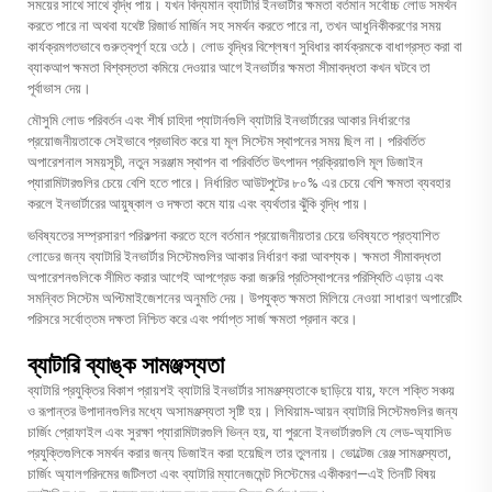
সময়ের সাথে সাথে বৃদ্ধি পায়। যখন বিদ্যমান ব্যাটারি ইনভার্টার ক্ষমতা বর্তমান সর্বোচ্চ লোড সমর্থন
করতে পারে না অথবা যথেষ্ট রিজার্ভ মার্জিন সহ সমর্থন করতে পারে না, তখন আধুনিকীকরণের সময়
কার্যক্রমগতভাবে গুরুত্বপূর্ণ হয়ে ওঠে। লোড বৃদ্ধির বিশ্লেষণ সুবিধার কার্যক্রমকে বাধাগ্রস্ত করা বা
ব্যাকআপ ক্ষমতা বিশ্বস্ততা কমিয়ে দেওয়ার আগে ইনভার্টার ক্ষমতা সীমাবদ্ধতা কখন ঘটবে তা
পূর্বাভাস দেয়।
মৌসুমি লোড পরিবর্তন এবং শীর্ষ চাহিদা প্যাটার্নগুলি ব্যাটারি ইনভার্টারের আকার নির্ধারণের
প্রয়োজনীয়তাকে সেইভাবে প্রভাবিত করে যা মূল সিস্টেম স্থাপনের সময় ছিল না। পরিবর্তিত
অপারেশনাল সময়সূচী, নতুন সরঞ্জাম স্থাপন বা পরিবর্তিত উৎপাদন প্রক্রিয়াগুলি মূল ডিজাইন
প্যারামিটারগুলির চেয়ে বেশি হতে পারে। নির্ধারিত আউটপুটের ৮০% এর চেয়ে বেশি ক্ষমতা ব্যবহার
করলে ইনভার্টারের আয়ুষ্কাল ও দক্ষতা কমে যায় এবং ব্যর্থতার ঝুঁকি বৃদ্ধি পায়।
ভবিষ্যতের সম্প্রসারণ পরিকল্পনা করতে হলে বর্তমান প্রয়োজনীয়তার চেয়ে ভবিষ্যতে প্রত্যাশিত
লোডের জন্য ব্যাটারি ইনভার্টার সিস্টেমগুলির আকার নির্ধারণ করা আবশ্যক। ক্ষমতা সীমাবদ্ধতা
অপারেশনগুলিকে সীমিত করার আগেই আপগ্রেড করা জরুরি প্রতিস্থাপনের পরিস্থিতি এড়ায় এবং
সমন্বিত সিস্টেম অপ্টিমাইজেশনের অনুমতি দেয়। উপযুক্ত ক্ষমতা মিলিয়ে নেওয়া সাধারণ অপারেটিং
পরিসরে সর্বোত্তম দক্ষতা নিশ্চিত করে এবং পর্যাপ্ত সার্জ ক্ষমতা প্রদান করে।
ব্যাটারি ব্যাঙ্ক সামঞ্জস্যতা
ব্যাটারি প্রযুক্তির বিকাশ প্রায়শই ব্যাটারি ইনভার্টার সামঞ্জস্যতাকে ছাড়িয়ে যায়, ফলে শক্তি সঞ্চয়
ও রূপান্তর উপাদানগুলির মধ্যে অসামঞ্জস্যতা সৃষ্টি হয়। লিথিয়াম-আয়ন ব্যাটারি সিস্টেমগুলির জন্য
চার্জিং প্রোফাইল এবং সুরক্ষা প্যারামিটারগুলি ভিন্ন হয়, যা পুরনো ইনভার্টারগুলি যে লেড-অ্যাসিড
প্রযুক্তিগুলিকে সমর্থন করার জন্য ডিজাইন করা হয়েছিল তার তুলনায়। ভোল্টেজ রেঞ্জ সামঞ্জস্যতা,
চার্জিং অ্যালগরিদমের জটিলতা এবং ব্যাটারি ম্যানেজমেন্ট সিস্টেমের একীকরণ—এই তিনটি বিষয়