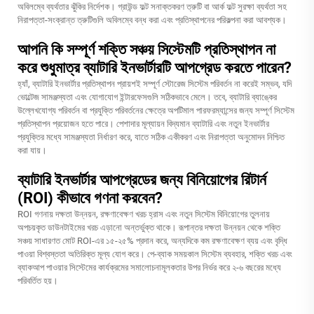
অবিলম্বে ব্যর্থতার ঝুঁকির নির্দেশক। গ্রাউন্ড ফল্ট সনাক্তকরণ ত্রুটি বা আর্ক ফল্ট সুরক্ষা ব্যর্থতা সহ
নিরাপত্তা-সংক্রান্ত ত্রুটিগুলি অবিলম্বে বন্ধ করা এবং প্রতিস্থাপনের পরিকল্পনা করা আবশ্যক।
আপনি কি সম্পূর্ণ শক্তি সঞ্চয় সিস্টেমটি প্রতিস্থাপন না
করে শুধুমাত্র ব্যাটারি ইনভার্টারটি আপগ্রেড করতে পারেন?
হ্যাঁ, ব্যাটারি ইনভার্টার প্রতিস্থাপন প্রায়শই সম্পূর্ণ স্টোরেজ সিস্টেম পরিবর্তন না করেই সম্ভব, যদি
ভোল্টেজ সামঞ্জস্যতা এবং যোগাযোগ ইন্টারফেসগুলি সঠিকভাবে মেলে। তবে, ব্যাটারি ব্যাঙ্কের
উল্লেখযোগ্য পরিবর্তন বা প্রযুক্তি পরিবর্তনের ক্ষেত্রে অপটিমাল পারফরম্যান্সের জন্য সম্পূর্ণ সিস্টেম
প্রতিস্থাপন প্রয়োজন হতে পারে। পেশাদার মূল্যায়ন বিদ্যমান ব্যাটারি এবং নতুন ইনভার্টার
প্রযুক্তির মধ্যে সামঞ্জস্যতা নির্ধারণ করে, যাতে সঠিক একীকরণ এবং নিরাপত্তা অনুমোদন নিশ্চিত
করা যায়।
ব্যাটারি ইনভার্টার আপগ্রেডের জন্য বিনিয়োগের রিটার্ন
(ROI) কীভাবে গণনা করবেন?
ROI গণনায় দক্ষতা উন্নয়ন, রক্ষণাবেক্ষণ খরচ হ্রাস এবং নতুন সিস্টেম বিনিয়োগের তুলনায়
অপচয়কৃত ডাউনটাইমের খরচ এড়ানো অন্তর্ভুক্ত থাকে। রূপান্তর দক্ষতা উন্নয়ন থেকে শক্তি
সঞ্চয় সাধারণত মোট ROI-এর ১৫-২৫% প্রদান করে, অন্যদিকে কম রক্ষণাবেক্ষণ ব্যয় এবং বৃদ্ধি
পাওয়া বিশ্বস্ততা অতিরিক্ত মূল্য যোগ করে। পে-ব্যাক সময়কাল সিস্টেম ব্যবহার, শক্তি খরচ এবং
ব্যাকআপ পাওয়ার সিস্টেমের কার্যক্রমের সমালোচনামূলকতার উপর নির্ভর করে ২-৬ বছরের মধ্যে
পরিবর্তিত হয়।