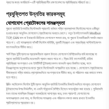
গ্রহণের জন্য অপরিহার্য—এটি প্রতিক্রিয়াশীল রক্ষণাবেক্ষণের প্রতিক্রিয়ার পরিবর্তে হয়।
প্রযুক্তিগত উন্নতির কারকসমূহ
যোগাযোগ প্রোটোকলের সামঞ্জস্যতা
পুরনো ব্যাটারি ইনভার্টার সিস্টেমগুলি প্রায়শই বর্তমান শক্তি ব্যবস্থাপনা সিস্টেমের সাথে একীভূত
হওয়ার জন্য আধুনিক যোগাযোগ প্রোটোকলের অভাবে ভোগে। নতুন ইনস্টলেশনগুলি Modbus
TCP, CAN বাস বা ইথারনেট-ভিত্তিক যোগাযোগ ক্ষমতা চায়, যা পুরনো ইনভার্টারগুলি সমর্থন করতে
পারে না। এই সামঞ্জস্যতা ফাঁকটি সিস্টেম মনিটরিং, দূরবর্তী নিয়ন্ত্রণ এবং স্বয়ংক্রিয় অপ্টিমাইজেশন
ফাংশনগুলিকে সীমিত করে।
স্মার্ট গ্রিড ইন্টিগ্রেশনের প্রয়োজনীয়তা ক্রমশ উন্নত যোগাযোগ বৈশিষ্ট্যগুলির দাবি জানাচ্ছে যা
পুরনো ব্যাটারি ইনভার্টার মডেলগুলি প্রদান করতে পারে না। গ্রিড-টাই ফাংশনালিটি, চাহিদা
প্রতিক্রিয়া অংশগ্রহণ এবং ইউটিলিটি ইন্টারকানেকশন মানগুলি দ্রুত বিকশিত হচ্ছে, ফলে
নিয়ন্ত্রণমূলক অনুপালনের জন্য পুরনো সিস্টেমগুলি অপ্রচলিত হয়ে যাচ্ছে। যোগাযোগ প্রোটোকলের
সীমাবদ্ধতা শক্তি বাজার প্রোগ্রামগুলিতে অংশগ্রহণকে সীমিত করে, যা পরিচালন খরচ কমাতে সক্ষম
হতে পারে।
বিল্ডিং অটোমেশন সিস্টেম ইন্টিগ্রেশন আধুনিক ব্যাটারি ইনভার্টার ডিজাইনগুলিতে মানকৃত যোগাযোগ
ইন্টারফেসের উপর নির্ভরশীল, যা এগুলি স্ট্যান্ডার্ড বৈশিষ্ট্য হিসেবে অন্তর্ভুক্ত করা হয়েছে। সুবিধাগুলি
যখন তাদের সামগ্রিক নিয়ন্ত্রণ অবকাঠামো আপগ্রেড করে, তখন প্রায়শই যোগাযোগের
অসামঞ্জস্যতা দেখা যায়, যা সিস্টেমের সামঞ্জস্য এবং পরিচালন দক্ষতা বজায় রাখতে ইনভার্টার
প্রতিস্থাপনের প্রয়োজন হয়।