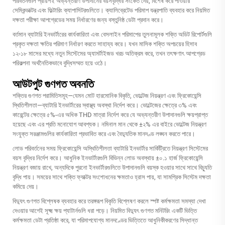
পরিবর্তনগুলি প্রায়শই অভ্যন্তরীণ উপাদানের বয়সবৃদ্ধির সংকেত দেয়, বিশেষ করে পাওয়ার
সেমিকন্ডাক্টর এবং ফিল্টারিং ক্যাপাসিটরগুলিতে। ক্যালিব্রেটেড পরিমাপ যন্ত্রপাতি ব্যবহার করে নিয়মিত
দক্ষতা পরীক্ষা আপগ্রেডের সময় নির্ধারণের জন্য বস্তুনিষ্ঠ ডেটা প্রদান করে।
বর্তমান ব্যাটারি ইনভার্টারের কার্যকারিতা এবং বেসলাইন পরিমাপের তুলনামূলক শক্তি অডিট রিপোর্টগুলি
প্রকৃত দক্ষতা ক্ষতির পরিমাণ নির্ধারণ করতে সাহায্য করে। যখন মাসিক শক্তি অপচয়ের হিসাব
১২-১৮ মাসের মধ্যে নতুন সিস্টেমের অ্যামর্টাইজড খরচ অতিক্রম করে, তখন তৎক্ষণাৎ আপগ্রেড
পরিকল্পনা অর্থনৈতিকভাবে বুদ্ধিসম্মত হয়ে ওঠে।
আউটপুট গুণগত অবনতি
শক্তির গুণগত পরামিতিসমূহ—যেমন মোট হারমোনিক বিকৃতি, ভোল্টেজ নিয়ন্ত্রণ এবং ফ্রিকোয়েন্সি
স্থিতিশীলতা—ব্যাটারি ইনভার্টারের স্বাস্থ্য অবস্থা নির্দেশ করে। ভোল্টেজের ক্ষেত্রে ৩% এবং
কারেন্টের ক্ষেত্রে ৫%-এর অধিক THD মাত্রা নির্দেশ করে যে অভ্যন্তরীণ উপাদানগুলি ক্ষয়প্রাপ্ত
হয়েছে এবং এর প্রতি মনোযোগ আবশ্যক। নমিনাল মান থেকে ±২% এর বাইরে ভোল্টেজ নিয়ন্ত্রণ
সংযুক্ত সরঞ্জামগুলির কার্যকারিতা প্রভাবিত করে এবং বৈদ্যুতিক মানদণ্ড লঙ্ঘন করতে পারে।
লোড পরিবর্তনের সময় ফ্রিকোয়েন্সি অস্থিতিশীলতা ব্যাটারি ইনভার্টার সার্কিট্রিতে নিয়ন্ত্রণ সিস্টেমের
বয়স বৃদ্ধির নির্দেশ করে। আধুনিক ইনভার্টারগুলি বিভিন্ন লোড অবস্থায় ±০.১ হার্জ ফ্রিকোয়েন্সি
নিয়ন্ত্রণ বজায় রাখে, অন্যদিকে পুরনো ইনভার্টারগুলিতে উপাদানগুলি বয়স্ক হওয়ার সাথে সাথে বিচ্যুতি
বৃদ্ধি পায়। সময়ের সাথে শক্তি ফ্যাক্টর সংশোধনের ক্ষমতাও হ্রাস পায়, যা সামগ্রিক সিস্টেম দক্ষতা
কমিয়ে দেয়।
বিদ্যুৎ গুণগত বিশ্লেষক ব্যবহার করে তরঙ্গরূপ বিকৃতি বিশ্লেষণ করলে স্পষ্ট কর্মক্ষমতা সমস্যা দেখা
দেওয়ার আগেই সূক্ষ্ম ক্ষয় প্যাটার্নগুলি ধরা পড়ে। নিয়মিত বিদ্যুৎ গুণগত মনিটরিং একটি ভিত্তি
কর্মক্ষমতা ডেটা প্রতিষ্ঠা করে, যা পরিমাপযোগ্য মানদণ্ডের ভিত্তিতে আধুনিকীকরণের সিদ্ধান্ত