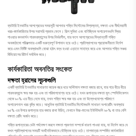
ব্যাটারি ইনভার্টার আপগ্রেডের সময়সূচী আপনার শক্তি সিস্টেমের বিশ্বস্ততা, দক্ষতা এবং দীর্ঘমেয়াদী
খরচ-কার্যকারিতার উপর সরাসরি প্রভাব ফেলে। শিল্প সুবিধা এবং বাণিজ্যিক অপারেশনগুলি স্থির
পাওয়ার কনভার্সন পারফরম্যান্সের উপর নির্ভরশীল, যার ফলে আপগ্রেডের সিদ্ধান্তটি শক্তি
অবকাঠামো পরিকল্পনার একটি গুরুত্বপূর্ণ উপাদান হয়ে ওঠে। প্রতিস্থাপনের প্রয়োজনীয়তা নির্দেশ
করে এমন নির্দিষ্ট অবস্থাগুলি বোঝা হঠাৎ বন্ধ হওয়া এড়াতে সাহায্য করে এবং আপনার শক্তি সঞ্চয়
বিনিয়োগের রিটার্ন সর্বাধিক করে।
কার্যকারিতা অবনতির সংকেত
দক্ষতা হ্রাসের সূচকগুলি
একটি ব্যাটারি ইনভার্টার সাধারণত কয়েক বছর ধরে অপ্টিমাল দক্ষতা বজায় রাখে, যার পরে ধীরে ধীরে
পারফরম্যান্স ক্ষয় শুরু হয় এবং তা পরিমাপযোগ্য হয়ে ওঠে। যখন রূপান্তর দক্ষতা মূল স্পেসিফিকেশন
থেকে ৯০% এর নীচে নেমে যায়, তখন শক্তি ক্ষয় শুরু হয় এবং তা উল্লেখযোগ্য পরিমাণে
অপারেশনাল খরচ বৃদ্ধি করে। আধুনিক ব্যাটারি ইনভার্টার সিস্টেমগুলি সাধারণ অপারেটিং অবস্থায়
৯৫% এর উপরে রূপান্তর হার বজায় রাখা উচিত, যেখানে উচ্চ-মানের ইউনিটগুলি ৯৮% বা তার বেশি
দক্ষতা রেটিং অর্জন করে।
শক্তি রূপান্তরের ডেটা পর্যবেক্ষণ করলে দক্ষতা প্রবণতা সম্পর্কে ধারণা পাওয়া যায়, যা নির্দেশ করে যে
কখন প্রতিস্থাপনের সময়টি অর্থনৈতিকভাবে যৌক্তিক হয়ে ওঠে। তাপমাত্রা-সম্পর্কিত কার্যকারিতা