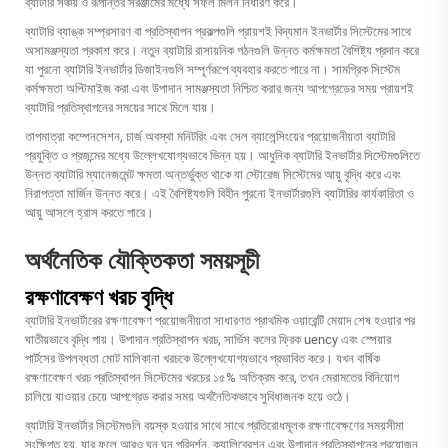
ব্যাটারি সঞ্চয় ও রূপান্তর সরঞ্জামের মধ্যে সফল মিলন নির্ধারণ করে।
ব্যাটারি ব্যাঙ্ক সম্প্রসারণ বা প্রতিস্থাপন প্রকল্পগুলি প্রায়শই বিদ্যমান ইনভার্টার সিস্টেমের সাথে
অসামঞ্জস্যতা প্রকাশ করে। নতুন ব্যাটারি রাসায়নিক গঠনগুলি উন্নত কর্মক্ষমতা বৈশিষ্ট্য প্রদান করে
যা পুরনো ব্যাটারি ইনভার্টার ডিজাইনগুলি সম্পূর্ণরূপে ব্যবহার করতে পারে না। সামগ্রিক সিস্টেম
কর্মক্ষমতা অপ্টিমাইজ করা এবং উপাদান সামঞ্জস্যতা নিশ্চিত করার জন্য আপগ্রেডের সময় প্রায়শই
ব্যাটারি প্রতিস্থাপনের সময়ের সাথে মিলে যায়।
তাপমাত্রা কম্পেনসেশন, চার্জ অবস্থা মনিটরিং এবং সেল ব্যালেন্সিংয়ের প্রয়োজনীয়তা ব্যাটারি
প্রযুক্তি ও প্রজন্মের মধ্যে উল্লেখযোগ্যভাবে ভিন্ন হয়। আধুনিক ব্যাটারি ইনভার্টার সিস্টেমগুলিতে
উন্নত ব্যাটারি ম্যানেজমেন্ট ক্ষমতা অন্তর্ভুক্ত থাকে যা স্টোরেজ সিস্টেমের আয়ু বৃদ্ধি করে এবং
নিরাপত্তা মার্জিন উন্নত করে। এই বৈশিষ্ট্যগুলি বিহীন পুরনো ইনভার্টারগুলি ব্যাটারির কার্যকারিতা ও
আয়ু আসলে হ্রাস করতে পারে।
অর্থনৈতিক যৌক্তিকতা সময়সূচী
রক্ষণাবেক্ষণ খরচ বৃদ্ধি
ব্যাটারি ইনভার্টারের রক্ষণাবেক্ষণ প্রয়োজনীয়তা সাধারণত প্রাথমিক ওয়ারেন্টি মেয়াদ শেষ হওয়ার পর
ঘাতীয়ভাবে বৃদ্ধি পায়। উপাদান প্রতিস্থাপন খরচ, সার্ভিস কলের ফ্রিক uency এবং স্পেয়ার
পার্টসের উপলব্ধতা মোট মালিকানা খরচকে উল্লেখযোগ্যভাবে প্রভাবিত করে। যখন বার্ষিক
রক্ষণাবেক্ষণ খরচ প্রতিস্থাপন সিস্টেমের খরচের ১৫% অতিক্রম করে, তখন মেরামতের বিনিয়োগ
চালিয়ে যাওয়ার চেয়ে আপগ্রেড করার সময় অর্থনৈতিকভাবে সুবিধাজনক হয়ে ওঠে।
ব্যাটারি ইনভার্টার সিস্টেমগুলি বয়স্ক হওয়ার সাথে সাথে প্রতিরোধমূলক রক্ষণাবেক্ষণের সময়সীমা
সংক্ষিপ্ত হয়, যার ফলে আরও ঘন ঘন পরিদর্শন, ক্যালিব্রেশন এবং উপাদান প্রতিস্থাপনের প্রয়োজন