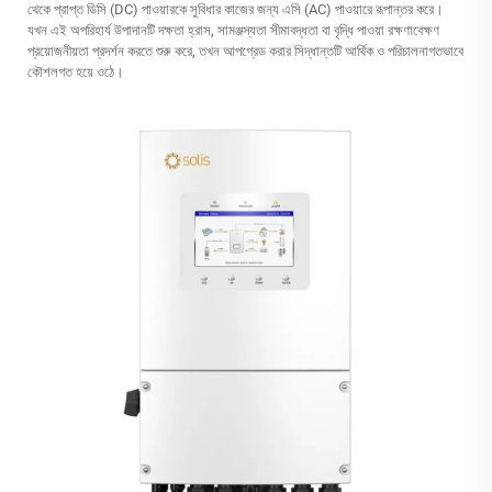
থেকে প্রাপ্ত ডিসি (DC) পাওয়ারকে সুবিধার কাজের জন্য এসি (AC) পাওয়ারে রূপান্তর করে।
যখন এই অপরিহার্য উপাদানটি দক্ষতা হ্রাস, সামঞ্জস্যতা সীমাবদ্ধতা বা বৃদ্ধি পাওয়া রক্ষণাবেক্ষণ
প্রয়োজনীয়তা প্রদর্শন করতে শুরু করে, তখন আপগ্রেড করার সিদ্ধান্তটি আর্থিক ও পরিচালনাগতভাবে
কৌশলগত হয়ে ওঠে।