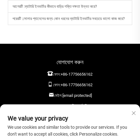
আগেরটি :
ব্যাটারি ইনভার্টার কীভাবে বাড়ির শক্তি দক্ষতা উন্নত করে?
পরেরটি :
সোলার প্যানেলের জন্য কোন ধরনের ব্যাটারি ইনভার্টার সবচেয়ে ভালো কাজ করে?
যোগাযোগ করুন
ফোন:
+86-17756656162
ফোন:
+86-17756656162
মেইল:
[email protected]
আমাদের একটি বার্তা দিন
We value your privacy
We use cookies and similar tools to provide our services. If you
don't want to accept all cookies, click Personalize cookies.