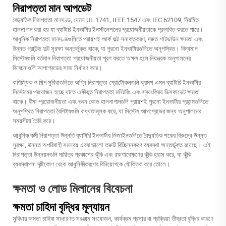
নিরাপত্তা মান আপডেট
বৈদ্যুতিক নিরাপত্তা মানদণ্ড, যেমন UL 1741, IEEE 1547 এবং IEC 62109, নিয়মিত
হালনাগাদ করা হয় যা ব্যাটারি ইনভার্টার ইনস্টলেশনের প্রয়োজনীয়তাকে প্রভাবিত করতে পারে।
আধুনিক নিরাপত্তা মানদণ্ডগুলিতে প্রায়শই আর্ক ফল্ট সনাক্তকরণ, দ্রুত শাটডাউন ক্ষমতা এবং
উন্নত গ্রাউন্ড ফল্ট সুরক্ষা অন্তর্ভুক্ত থাকে, যা পুরনো ইনভার্টারগুলিতে অনুপস্থিত। বিদ্যমান
সিস্টেমগুলি বর্তমান নিরাপত্তা প্রয়োজনীয়তা পূরণ করতে অক্ষম হলে নিয়ন্ত্রক অনুপালনের
বিবেচনাগুলি আপগ্রেডের সময় নির্ধারণ করে।
বাণিজ্যিক ও শিল্প সুবিধাগুলিতে অগ্নি নিরাপত্তা প্রোটোকলগুলি ক্রমশ এমন ব্যাটারি ইনভার্টার
সিস্টেমের প্রয়োজন হচ্ছে যাতে একীভূত নিরাপত্তা মনিটরিং এবং স্বয়ংক্রিয় ডিসকানেক্ট ক্ষমতা
থাকে। বীমা প্রয়োজনীয়তা এবং ভবন কোড হালনাগাদগুলি প্রায়শই পুরনো ইনভার্টার প্রজন্মগুলিতে
অনুপস্থিত নিরাপত্তা বৈশিষ্ট্যগুলি বাধ্যতামূলক করে, যা সিস্টেম আপগ্রেডের জন্য অনুপালনের
সময়সীমা তৈরি করে।
আধুনিক কর্মী নিরাপত্তা উন্নতি
ব্যাটারি ইনভার্টার
ডিজাইনগুলিতে বৈদ্যুতিক শকের বিরুদ্ধে উন্নত
সুরক্ষা, উন্নত অপরিবাহী সমন্বয় এবঝ ভালো ত্রুটি বিচ্ছিন্নকরণ ব্যবস্থা অন্তর্ভুক্ত রয়েছে। এই
নিরাপত্তা উন্নয়নগুলি দায়িত্ব প্রকাশের ঝুঁকি এবং রক্ষণাবেক্ষণের ঝুঁকি হ্রাস করে, যা ঝুঁকি
ব্যবস্থাপনা দৃষ্টিকোণ থেকে আধুনিকীকরণের বিনিয়োগকে যৌক্তিক করে তোলে।
ক্ষমতা ও লোড মিলানের বিবেচনা
ক্ষমতা চাহিদা বৃদ্ধির মূল্যায়ন
সুবিধার ক্ষমতা চাহিদা সাধারণত সরঞ্জাম সংযোজন, কার্যক্রম প্রসার বা প্রক্রিয়া তীব্রতা বৃদ্ধির কারণে