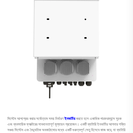
সিস্টেম আপগ্রেড করার সর্বোত্তম সময় নির্ধারণ
ইনভার্টার
করতে হলে একাধিক পারফরম্যান্স সূচক
এবং ব্যবসায়িক ফ্যাক্টরের সাবধানতাপূর্ণ মূল্যায়ন প্রয়োজন। একটি ব্যাটারি ইনভার্টার আপনার শক্তি
সঞ্চয় সিস্টেম এবং বৈদ্যুতিক অবকাঠামোর মধ্যে একটি গুরুত্বপূর্ণ সেতু হিসেবে কাজ করে, যা ব্যাটারি