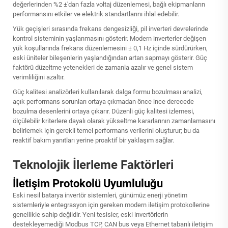
değerlerinden %2 ±'dan fazla voltaj düzenlemesi, bağlı ekipmanların
performansını etkiler ve elektrik standartlarını ihlal edebilir.
Yük geçişleri sırasında frekans dengesizliği, pil inverteri devrelerinde
kontrol sisteminin yaşlanmasını gösterir. Modern inverterler değişen
yük koşullarında frekans düzenlemesini ± 0,1 Hz içinde sürdürürken,
eski üniteler bileşenlerin yaşlandığından artan sapmayı gösterir. Güç
faktörü düzeltme yetenekleri de zamanla azalır ve genel sistem
verimliliğini azaltır.
Güç kalitesi analizörleri kullanılarak dalga formu bozulması analizi,
açık performans sorunları ortaya çıkmadan önce ince derecede
bozulma desenlerini ortaya çıkarır. Düzenli güç kalitesi izlemesi,
ölçülebilir kriterlere dayalı olarak yükseltme kararlarının zamanlamasını
belirlemek için gerekli temel performans verilerini oluşturur; bu da
reaktif bakım yanıtları yerine proaktif bir yaklaşım sağlar.
Teknolojik İlerleme Faktörleri
İletişim Protokolü Uyumluluğu
Eski nesil batarya invertör sistemleri, günümüz enerji yönetim
sistemleriyle entegrasyon için gereken modern iletişim protokollerine
genellikle sahip değildir. Yeni tesisler, eski invertörlerin
destekleyemediği Modbus TCP, CAN bus veya Ethernet tabanlı iletişim