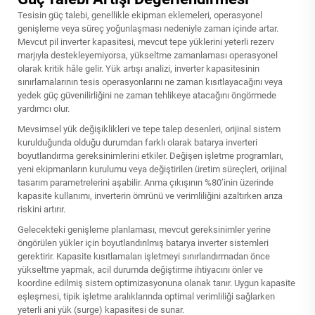
Tesisin güç talebi, genellikle ekipman eklemeleri, operasyonel
genişleme veya süreç yoğunlaşması nedeniyle zaman içinde artar.
Mevcut pil inverter kapasitesi, mevcut tepe yüklerini yeterli rezerv
marjıyla destekleyemiyorsa, yükseltme zamanlaması operasyonel
olarak kritik hâle gelir. Yük artışı analizi, inverter kapasitesinin
sınırlamalarının tesis operasyonlarını ne zaman kısıtlayacağını veya
yedek güç güvenilirliğini ne zaman tehlikeye atacağını öngörmede
yardımcı olur.
Mevsimsel yük değişiklikleri ve tepe talep desenleri, orijinal sistem
kurulduğunda olduğu durumdan farklı olarak batarya inverteri
boyutlandırma gereksinimlerini etkiler. Değişen işletme programları,
yeni ekipmanların kurulumu veya değiştirilen üretim süreçleri, orijinal
tasarım parametrelerini aşabilir. Anma çıkışının %80’inin üzerinde
kapasite kullanımı, inverterin ömrünü ve verimliliğini azaltırken arıza
riskini artırır.
Gelecekteki genişleme planlaması, mevcut gereksinimler yerine
öngörülen yükler için boyutlandırılmış batarya inverter sistemleri
gerektirir. Kapasite kısıtlamaları işletmeyi sınırlandırmadan önce
yükseltme yapmak, acil durumda değiştirme ihtiyacını önler ve
koordine edilmiş sistem optimizasyonuna olanak tanır. Uygun kapasite
eşleşmesi, tipik işletme aralıklarında optimal verimliliği sağlarken
yeterli ani yük (surge) kapasitesi de sunar.