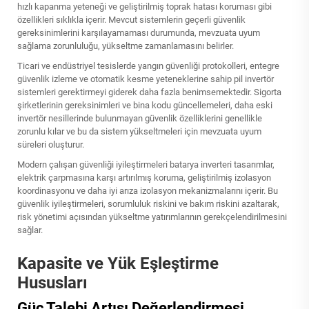
hızlı kapanma yeteneği ve geliştirilmiş toprak hatası koruması gibi
özellikleri sıklıkla içerir. Mevcut sistemlerin geçerli güvenlik
gereksinimlerini karşılayamaması durumunda, mevzuata uyum
sağlama zorunluluğu, yükseltme zamanlamasını belirler.
Ticari ve endüstriyel tesislerde yangın güvenliği protokolleri, entegre
güvenlik izleme ve otomatik kesme yeteneklerine sahip pil invertör
sistemleri gerektirmeyi giderek daha fazla benimsemektedir. Sigorta
şirketlerinin gereksinimleri ve bina kodu güncellemeleri, daha eski
invertör nesillerinde bulunmayan güvenlik özelliklerini genellikle
zorunlu kılar ve bu da sistem yükseltmeleri için mevzuata uyum
süreleri oluşturur.
Modern çalışan güvenliği iyileştirmeleri
batarya inverteri
tasarımlar,
elektrik çarpmasına karşı artırılmış koruma, geliştirilmiş izolasyon
koordinasyonu ve daha iyi arıza izolasyon mekanizmalarını içerir. Bu
güvenlik iyileştirmeleri, sorumluluk riskini ve bakım riskini azaltarak,
risk yönetimi açısından yükseltme yatırımlarının gerekçelendirilmesini
sağlar.
Kapasite ve Yük Eşleştirme
Hususları
Güç Talebi Artışı Değerlendirmesi