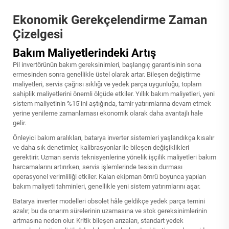
Ekonomik Gerekçelendirme Zaman
Çizelgesi
Bakım Maliyetlerindeki Artış
Pil invertörünün bakım gereksinimleri, başlangıç garantisinin sona
ermesinden sonra genellikle üstel olarak artar. Bileşen değiştirme
maliyetleri, servis çağrısı sıklığı ve yedek parça uygunluğu, toplam
sahiplik maliyetlerini önemli ölçüde etkiler. Yıllık bakım maliyetleri, yeni
sistem maliyetinin %15’ini aştığında, tamir yatırımlarına devam etmek
yerine yenileme zamanlaması ekonomik olarak daha avantajlı hale
gelir.
Önleyici bakım aralıkları, batarya inverter sistemleri yaşlandıkça kısalır
ve daha sık denetimler, kalibrasyonlar ile bileşen değişiklikleri
gerektirir. Uzman servis teknisyenlerine yönelik işçilik maliyetleri bakım
harcamalarını artırırken, servis işlemlerinde tesisin durması
operasyonel verimliliği etkiler. Kalan ekipman ömrü boyunca yapılan
bakım maliyeti tahminleri, genellikle yeni sistem yatırımlarını aşar.
Batarya inverter modelleri obsolet hâle geldikçe yedek parça temini
azalır; bu da onarım sürelerinin uzamasına ve stok gereksinimlerinin
artmasına neden olur. Kritik bileşen arızaları, standart yedek