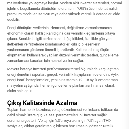
maliyetlerine yol açmaya başlar. Modern akü inverter sistemleri, normal
işletme koşullarında dönüştürme oranlarını %95’in üzerinde tutmalıdır;
premium modeller ise %98 veya daha yüksek verimlilik dereceleri elde
edebilir.
Enerji dönüşüm verilerinin izlenmesi, değiştirme zamanlamasının
ekonomik olarak haklı çıkarıldığına dair verimlilik eğilimlerini ortaya
çıkarır. Sıcaklıkla ilgili performans değişiklikleri, özellikle güç yarı
iletkenleri ve filtreleme kondansatörleri gibi iç bileşenlerin
yaşlanmasını gösteren önemli işaretlerdir. Kalibre edilmiş ölçüm
ekipmanları kullanılarak yapılan düzenli verimlilik testleri, güncelleme
zamanlaması kararları için nesnel veriler sağlar.
Mevcut batarya inverteri performansını temel ölçümlerle karşılaştıran
enerji denetimi raporları, gerçek verimlilik kayıplarını nicelendirir. Aylık
enerji israfı hesaplamaları, yeni bir sistemin 12–18 aylık amortisman
maliyetini aştığında, hemen güncelleme planlaması finansal olarak
akılcı hale gelir.
Çıkış Kalitesinde Azalma
Toplam harmonik bozulma, voltaj düzenlemesi ve frekans istikrarı da
dahil olmak üzere güç kalitesi parametreleri, pil inverter sağlık
durumunu gösterir. Voltaj için %3'ü veya akım için %5'i aşan THD
seviyeleri, dikkat gerektiren iç bileşen bozulmasını gösterir. Nitelik