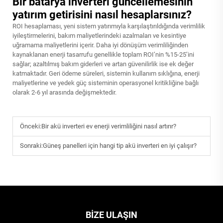
Bir batarya inverteri güncellemesinin
yatırım getirisini nasıl hesaplarsınız?
ROI hesaplaması, yeni sistem yatırımıyla karşılaştırıldığında verimlilik
iyileştirmelerini, bakım maliyetlerindeki azalmaları ve kesintiye
uğramama maliyetlerini içerir. Daha iyi dönüşüm verimliliğinden
kaynaklanan enerji tasarrufu genellikle toplam ROI’nin %15-25’ini
sağlar; azaltılmış bakım giderleri ve artan güvenilirlik ise ek değer
katmaktadır. Geri ödeme süreleri, sistemin kullanım sıklığına, enerji
maliyetlerine ve yedek güç sisteminin operasyonel kritikliğine bağlı
olarak 2-6 yıl arasında değişmektedir.
Önceki:
Bir akü inverteri ev enerji verimliliğini nasıl artırır?
Sonraki:
Güneş panelleri için hangi tip akü inverteri en iyi çalışır?
BIZE ULAŞIN