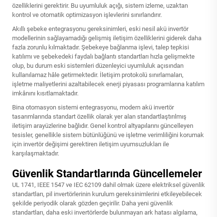
özelliklerini gerektirir. Bu uyumluluk açığı, sistem izleme, uzaktan
kontrol ve otomatik optimizasyon işlevlerini sınırlandırır.
Akıllı şebeke entegrasyonu gereksinimleri, eski nesil akü invertör
modellerinin sağlayamadığı gelişmiş iletişim özelliklerini giderek daha
fazla zorunlu kılmaktadır. Şebekeye bağlanma işlevi, talep tepkisi
katılımı ve şebekedeki faydalı bağlantı standartları hızla gelişmekte
olup, bu durum eski sistemleri düzenleyici uyumluluk açısından
kullanılamaz hâle getirmektedir. İletişim protokolü sınırlamaları,
işletme maliyetlerini azaltabilecek enerji piyasası programlarına katılım
imkânını kısıtlamaktadır.
Bina otomasyon sistemi entegrasyonu, modern akü invertör
tasarımlarında standart özellik olarak yer alan standartlaştırılmış
iletişim arayüzlerine bağlıdır. Genel kontrol altyapılarını güncelleyen
tesisler, genellikle sistem bütünlüğünü ve işletme verimliliğini korumak
için invertör değişimi gerektiren iletişim uyumsuzlukları ile
karşılaşmaktadır.
Güvenlik Standartlarında Güncellemeler
UL 1741, IEEE 1547 ve IEC 62109 dahil olmak üzere elektriksel güvenlik
standartları, pil invertörlerinin kurulum gereksinimlerini etkileyebilecek
şekilde periyodik olarak gözden geçirilir. Daha yeni güvenlik
standartları, daha eski invertörlerde bulunmayan ark hatası algılama,