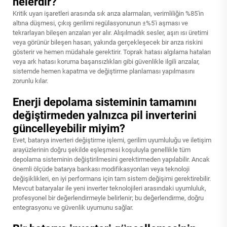
nelerdir?
Kritik uyarı işaretleri arasında sık arıza alarmaları, verimliliğin %85'in
altına düşmesi, çıkış gerilimi regülasyonunun ±%5'i aşması ve
tekrarlayan bileşen arızaları yer alır. Alışılmadık sesler, aşırı ısı üretimi
veya görünür bileşen hasarı, yakında gerçekleşecek bir arıza riskini
gösterir ve hemen müdahale gerektirir. Toprak hatası algılama hataları
veya ark hatası koruma başarısızlıkları gibi güvenlikle ilgili arızalar,
sistemde hemen kapatma ve değiştirme planlaması yapılmasını
zorunlu kılar.
Enerji depolama sisteminin tamamını
değiştirmeden yalnızca pil inverterini
güncelleyebilir miyim?
Evet, batarya inverteri değiştirme işlemi, gerilim uyumluluğu ve iletişim
arayüzlerinin doğru şekilde eşleşmesi koşuluyla genellikle tüm
depolama sisteminin değiştirilmesini gerektirmeden yapılabilir. Ancak
önemli ölçüde batarya bankası modifikasyonları veya teknoloji
değişiklikleri, en iyi performans için tam sistem değişimi gerektirebilir.
Mevcut bataryalar ile yeni inverter teknolojileri arasındaki uyumluluk,
profesyonel bir değerlendirmeyle belirlenir; bu değerlendirme, doğru
entegrasyonu ve güvenlik uyumunu sağlar.