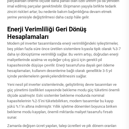
parçalardan önemli ölçüde daha pahalı olan özel üretim ya da yeniden
imal edilmiş parçalar gerektirebilir. Ekipmanın yaşıyla birlikte tedarik
zinciri riskleri artar; bu nedenle bakım bağımlılığına devam etmek
yerine yenisiyle değiştirilmesi daha cazip hâle gelir.
Enerji Verimliliği Geri Dönüş
Hesaplamaları
Modern pil inverter tasarımlarında enerji verimliliğindeki iyileştirmeler,
beş yıldan fazla süre önce üretilen sistemlere kıyasla tipik olarak %3-7
daha iyi dönüştürme verimliliği sağlar. Bu verim artışı, doğrudan enerji
maliyetlerinde azalma ve eşdeğer çıkış gücü için gerekli pil
kapasitesinde düşüşe çevrilir. Enerji tasarrufuna dayalı geri ödeme
hesaplamaları, kullanım desenlerine bağlı olarak genellikle 3-5 yıl
içinde yenilemelerin gerekçelendirilmesini sağlar.
Yeni nesil pil inverter sistemlerinde, geliştirilmiş devre tasarımları ve
güç yönetimi özellikleri sayesinde bekleme modu güç tüketimi önemli
ölçüde azalmıştır. Eski sistemler bekleme modunda nominal
kapasitelerinin %2-5’ini tüketebilirken, modern tasarımlar bu kayıp
yükü %1’in altına indirmiştir. Yıllık işletme dönemleri boyunca biriken
bekleme modu kayıpları, önemli miktarda maliyet tasarrufu fırsatı
sunar.
Zamanla değişen ücret yapıları, talep ücretleri ve pik dönem oranları