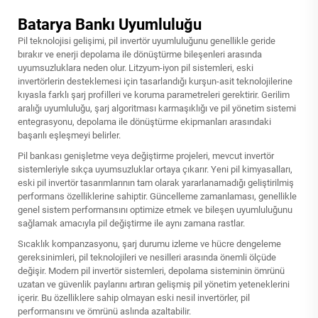
Batarya Bankı Uyumluluğu
Pil teknolojisi gelişimi, pil invertör uyumluluğunu genellikle geride
bırakır ve enerji depolama ile dönüştürme bileşenleri arasında
uyumsuzluklara neden olur. Litzyum-iyon pil sistemleri, eski
invertörlerin desteklemesi için tasarlandığı kurşun-asit teknolojilerine
kıyasla farklı şarj profilleri ve koruma parametreleri gerektirir. Gerilim
aralığı uyumluluğu, şarj algoritması karmaşıklığı ve pil yönetim sistemi
entegrasyonu, depolama ile dönüştürme ekipmanları arasındaki
başarılı eşleşmeyi belirler.
Pil bankası genişletme veya değiştirme projeleri, mevcut invertör
sistemleriyle sıkça uyumsuzluklar ortaya çıkarır. Yeni pil kimyasalları,
eski pil invertör tasarımlarının tam olarak yararlanamadığı geliştirilmiş
performans özelliklerine sahiptir. Güncelleme zamanlaması, genellikle
genel sistem performansını optimize etmek ve bileşen uyumluluğunu
sağlamak amacıyla pil değiştirme ile aynı zamana rastlar.
Sıcaklık kompanzasyonu, şarj durumu izleme ve hücre dengeleme
gereksinimleri, pil teknolojileri ve nesilleri arasında önemli ölçüde
değişir. Modern pil invertör sistemleri, depolama sisteminin ömrünü
uzatan ve güvenlik paylarını artıran gelişmiş pil yönetim yeteneklerini
içerir. Bu özelliklere sahip olmayan eski nesil invertörler, pil
performansını ve ömrünü aslında azaltabilir.