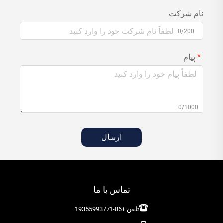
نام شرکت
0/200
پیام
0/1000
ارسال
تماس با ما
تلفن:
+86-19355993771