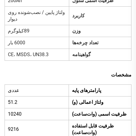
ظرفیت اسمی سلول
200Ah
ولتاژ پایین / نصب‌شونده روی
کاربرد
دیوار
وزن
89کیلوگرم
تعداد چرخه‌ها
6000 بار
گواهینامه
CE، MSDS، UN38.3
مشخصات
پارامترهای پایه
عددی
ولتاژ اعمالی (و)
51.2
ظرفیت اسمی (وات‌ساعت)
10240
ظرفیت قابل استفاده
9216
(وات‌ساعت)