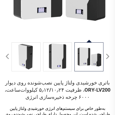
باتری خورشیدی ولتاژ پایین نصب‌شونده روی دیوار
ORY-LV200، ظرفیت ۵٫۱۲‍/۱۰٫۲۴ کیلووات‌ساعت،
۶۰۰۰ چرخه ذخیره‌سازی انرژی
به‌طور خاص برای سیستم‌های انرژی خورشیدی ولتاژ پایین
طراحی شده است. این محصول دارای طراحی نصب‌شونده روی