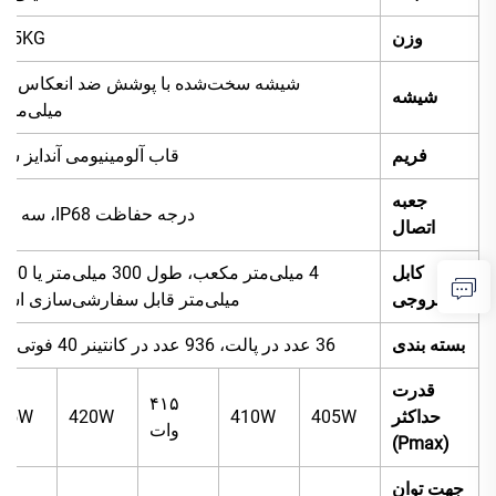
وزن
1.5KG
شیشه سخت‌شده با پو
شیشه
میلی‌متر
فریم
قاب آلومینیومی آندایز شد
جعبه
درجه حفاظت IP68، سه دیود
اتصال
کابل
4 میلی‌متر مکعب، طول 300 میلی
خروجی
میلی‌متر قابل سفارشی‌سازی اس
بسته بندی
36 عدد در پالت، 936 عدد در کانتینر 40 فوتی HQ
قدرت
۴۱۵
حداکثر
405W
410W
420W
25W
وات
(Pmax)
جهت توان