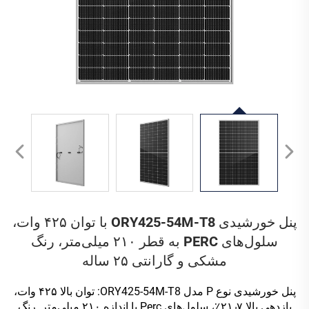
پنل خورشیدی ORY425-54M-T8 با توان ۴۲۵ وات،
سلول‌های PERC به قطر ۲۱۰ میلی‌متر، رنگ
مشکی و گارانتی ۲۵ ساله
پنل خورشیدی نوع P مدل ORY425-54M-T8: توان بالا ۴۲۵ وات،
بازدهی بالا ۲۱٫۷٪، سلول‌های Perc با اندازه ۲۱۰ میلی‌متر. رنگ