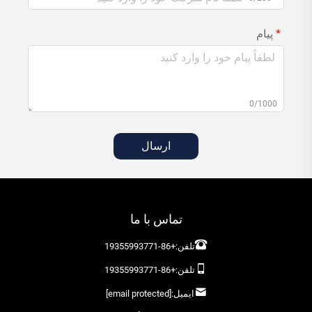
پیام
0/1000
ارسال
تماس با ما
تلفن:
+86-19355993771
تلفن:
+86-19355993771
ایمیل:
[email protected]