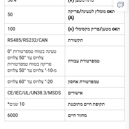
מתח מטען (V)
58.4
תок מומלץ לטעינה/פריקה
50
(A)
תок מטען/פריק מקסימלי (א)
100
תקשורת
RS485/RS232/CAN
טעינה בטווח טמפרטורות 0°
צלזיוס עד 50° צלזיוס
טמפרטורת עבודה
פריקה בטווח טמפרטורות
מ-10-° צלזיוס עד 50° צלזיוס
טמפרטורת אחסון
20-° צלזיוס עד 60° צלזיוס
אישורים
CE/IEC/UL/UN38.3/MSDS
תקופת חיים מתוכננת
10 שנים*
מחזור חיים
6000