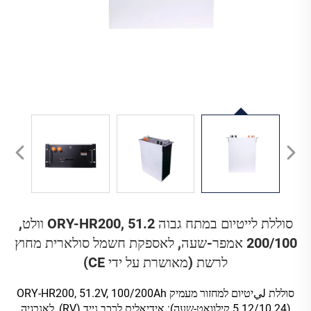
סוללת לייטיום במתח גבוה ORY-HR200, 51.2 וולט,
100‏/200 אמפר-שעה, לאספקת חשמל סולארית מחוץ
לרשת (מאושרת על ידי CE)
סוללת ليיטיום למחזור מעמיק ORY-HR200, 51.2V, 100/200Ah
(5.12/10.24 קילוואט-שעה): אידיאלית לרכב נייד (RV), לאנרגיה