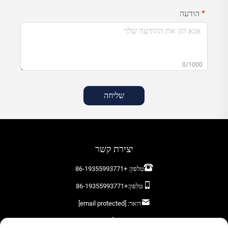
הודעה
0/1000
שליחה
יצירת קשר
טלפון:
+86-19355993771
טלפון:
+86-19355993771
דואר:
[email protected]
השאירו לנו הודעה