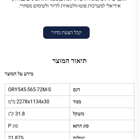
אידיאלי למערכות פוטו-וולטאיות לדיור ולשימוש מסחרי.
קבל הצעת מחיר
תיאור המוצר
מידע על המוצר
דגם
ORY545-565-72M-S
ממד
2278x1134x30 מ"מ
משקל
31.8 ק"ג
סוג התא
סוג P
יעילות
21.87%