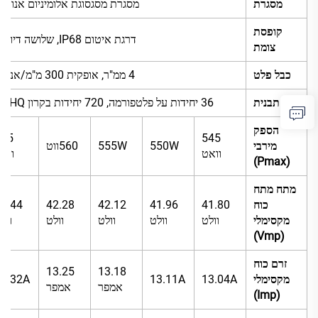
מסגרת
מסגרת מסגסוגת אלומיניום אנודיז
קופסת
דרגת איטום IP68, שלושה דיודות
צומת
כבל פלט
4 ממ"ר, אופקית 300 מ"מ/אנכית
תבנית
36 יחידות על פלטפורמה, 720 יחידות בקרון 40′HQ
הספק
565
545
מירבי
550W
555W
560ווט
וואט
ווא
(Pmax)
מתח מתח
כוח
41.80
41.96
42.12
42.28
2.44
מקסימלי
וולט
וולט
וולט
וולט
וול
(Vmp)
זרם כוח
13.25
13.18
מקסימלי
13.04A
13.11A
13.32A
אמפר
אמפר
(Imp)