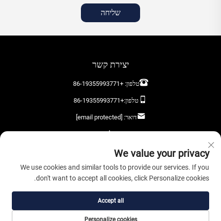
שליחה
יצירת קשר
טלפון:
+86-19355993771
טלפון:
+86-19355993771
דואר:
[email protected]
השאירו לנו הודעה
We value your privacy
We use cookies and similar tools to provide our services. If you
don't want to accept all cookies, click Personalize cookies.
שלח עכשיו
Accept all
כל הזכויות שמורות © 2026 Anhui Oryta Solar Co., Ltd. |
מדיניות הפרטיות
Personalize cookies