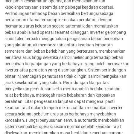
menjamin keselamatan operasi, dan memaksimumkan
kebolehpercayaan sistem dalam pelbagai keadaan operasi.
Perlindungan terhadap beban berlebihan berfungsi sebagai
pertahanan utama terhadap kerosakan peralatan, dengan
memantau arus keluaran secara automatik dan memutuskan
beban apabila had operasi selamat dilanggar. Inverter gelombang
sinus tulen terbaik menggunakan pengesanan beban berlebihan
yang pintar untuk membezakan antara keadaan lompatan
sementara dan beban berlebihan yang berterusan, membenarkan
peristiwa arus tinggi seketika sambil melindungi terhadap beban
berlebihan berpanjangan yang berbahaya—yang boleh merosakkan
inverter atau peralatan yang disambungkan. Sistem perlindungan
pintar ini mencegah pemutusan tidak diingini sambil mengekalkan
jarak keselamatan yang kukuh. Perlindungan litar pintas
menyediakan pemutusan serta-merta apabila berlaku keadaan
ralat berbahaya, mencegah risiko kebakaran dan kerosakan
peralatan. Litar pengesanan lanjutan dapat mengenal pasti
keadaan ralat dalam tempoh mikrosaat dan mematikan inverter
secara selamat sebelum aras arus berbahaya menyebabkan
kerosakan. Fungsi penyusunan semula automatik membolehkan
sistem kembali beroperasi secara normal setelah keadaan ralat
diselesaikan, meminimumkan masa henti dan keperluan campur