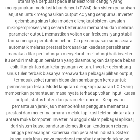
utamanya berpusat pada litar elektronik canggih yang
menggunakan modulasi lebar denyut (PWM) dan sistem penapisan
lanjutan untuk menghasilkan output AC yang sempurna. Inverter
gelombang sinus tulen moden dilengkapi sistem kawalan
mikropemproses yang secara berterusan memantau dan melaras
parameter output, memastikan voltan dan frekuensi yang stabil
tanpa mengira perubahan beban. Ciri pemampasan suhu secara
automatik melaras prestasi berdasarkan keadaan persekitaran,
manakala litar perlindungan menyeluruh melindungi baik inverter
itu sendiri mahupun peralatan yang disambungkan daripada beban
lebih, litar pintas dan kelangsungan voltan. Inverter gelombang
sinus tulen terbaik biasanya menawarkan pelbagai pilihan output,
termasuk soket rumah biasa dan sambungan keras untuk
pemasangan tetap. Model lanjutan dilengkapi paparan LCD yang
memberikan pemantauan masa nyata terhadap voltan input, kuasa
output, status bateri dan parameter operasi. Keupayaan
pemantauan jarak jauh membolehkan pengguna memantau
prestasi dan menerima amaran melalui aplikasi telefon pintar atau
antara muka komputer. Inverter ini unggul dalam pelbagai aplikasi,
dari sistem kuasa sandaran domestik dan kenderaan rekreasi
hingga pemasangan komersial dan peralatan industri. Sistem
kuasa suria khususnya mendapat manfaat daripada teknologi