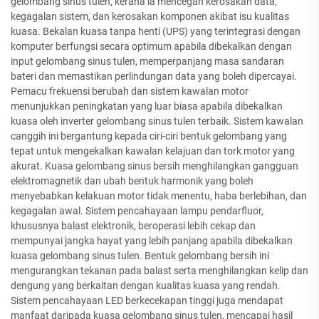
gelombang sinus tulen, kerana ia mencegah kerosakan data,
kegagalan sistem, dan kerosakan komponen akibat isu kualitas
kuasa. Bekalan kuasa tanpa henti (UPS) yang terintegrasi dengan
komputer berfungsi secara optimum apabila dibekalkan dengan
input gelombang sinus tulen, memperpanjang masa sandaran
bateri dan memastikan perlindungan data yang boleh dipercayai.
Pemacu frekuensi berubah dan sistem kawalan motor
menunjukkan peningkatan yang luar biasa apabila dibekalkan
kuasa oleh inverter gelombang sinus tulen terbaik. Sistem kawalan
canggih ini bergantung kepada ciri-ciri bentuk gelombang yang
tepat untuk mengekalkan kawalan kelajuan dan tork motor yang
akurat. Kuasa gelombang sinus bersih menghilangkan gangguan
elektromagnetik dan ubah bentuk harmonik yang boleh
menyebabkan kelakuan motor tidak menentu, haba berlebihan, dan
kegagalan awal. Sistem pencahayaan lampu pendarfluor,
khususnya balast elektronik, beroperasi lebih cekap dan
mempunyai jangka hayat yang lebih panjang apabila dibekalkan
kuasa gelombang sinus tulen. Bentuk gelombang bersih ini
mengurangkan tekanan pada balast serta menghilangkan kelip dan
dengung yang berkaitan dengan kualitas kuasa yang rendah.
Sistem pencahayaan LED berkecekapan tinggi juga mendapat
manfaat daripada kuasa gelombang sinus tulen, mencapai hasil