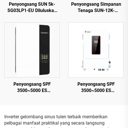
Penyongsang SUN 5k-
Penyongsang Simpanan
SG03LP1-EU Diluluskan
Tenaga SUN-12K-
CE/TUV, 5 kW, Bateri 48
SG04LP3-EU, 40–60 V,
Vdc, Input PV Luas 125–
Kuasa Tinggi 132000 W,
500 Vdc
Jaminan 5 Tahun
Penyongsang SPF
Penyongsang SPF
3500~5000 ES
3500~5000 ES
Berkecekapan Tinggi,
Berkecekapan Tinggi,
5000 VA, Reka Bentuk
5000 VA, Reka Bentuk
Ringkas 9.2–12 kg
Ringkas 9.2–12 kg – 2
Inverter gelombang sinus tulen terbaik memberikan
pelbagai manfaat praktikal yang secara langsung