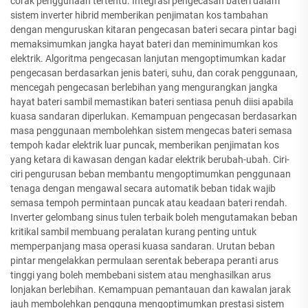
corak penggunaan tertentu. Integrasi pengecasan bateri dalam
sistem inverter hibrid memberikan penjimatan kos tambahan
dengan menguruskan kitaran pengecasan bateri secara pintar bagi
memaksimumkan jangka hayat bateri dan meminimumkan kos
elektrik. Algoritma pengecasan lanjutan mengoptimumkan kadar
pengecasan berdasarkan jenis bateri, suhu, dan corak penggunaan,
mencegah pengecasan berlebihan yang mengurangkan jangka
hayat bateri sambil memastikan bateri sentiasa penuh diisi apabila
kuasa sandaran diperlukan. Kemampuan pengecasan berdasarkan
masa penggunaan membolehkan sistem mengecas bateri semasa
tempoh kadar elektrik luar puncak, memberikan penjimatan kos
yang ketara di kawasan dengan kadar elektrik berubah-ubah. Ciri-
ciri pengurusan beban membantu mengoptimumkan penggunaan
tenaga dengan mengawal secara automatik beban tidak wajib
semasa tempoh permintaan puncak atau keadaan bateri rendah.
Inverter gelombang sinus tulen terbaik boleh mengutamakan beban
kritikal sambil membuang peralatan kurang penting untuk
memperpanjang masa operasi kuasa sandaran. Urutan beban
pintar mengelakkan permulaan serentak beberapa peranti arus
tinggi yang boleh membebani sistem atau menghasilkan arus
lonjakan berlebihan. Kemampuan pemantauan dan kawalan jarak
jauh membolehkan pengguna mengoptimumkan prestasi sistem