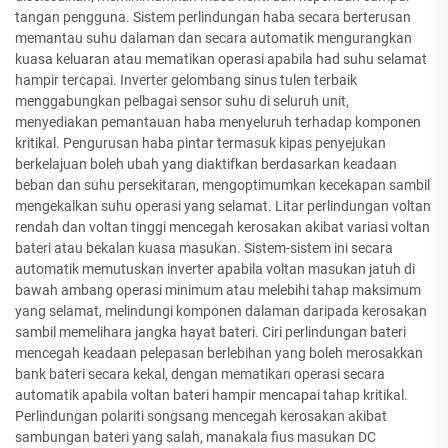
tangan pengguna. Sistem perlindungan haba secara berterusan
memantau suhu dalaman dan secara automatik mengurangkan
kuasa keluaran atau mematikan operasi apabila had suhu selamat
hampir tercapai. Inverter gelombang sinus tulen terbaik
menggabungkan pelbagai sensor suhu di seluruh unit,
menyediakan pemantauan haba menyeluruh terhadap komponen
kritikal. Pengurusan haba pintar termasuk kipas penyejukan
berkelajuan boleh ubah yang diaktifkan berdasarkan keadaan
beban dan suhu persekitaran, mengoptimumkan kecekapan sambil
mengekalkan suhu operasi yang selamat. Litar perlindungan voltan
rendah dan voltan tinggi mencegah kerosakan akibat variasi voltan
bateri atau bekalan kuasa masukan. Sistem-sistem ini secara
automatik memutuskan inverter apabila voltan masukan jatuh di
bawah ambang operasi minimum atau melebihi tahap maksimum
yang selamat, melindungi komponen dalaman daripada kerosakan
sambil memelihara jangka hayat bateri. Ciri perlindungan bateri
mencegah keadaan pelepasan berlebihan yang boleh merosakkan
bank bateri secara kekal, dengan mematikan operasi secara
automatik apabila voltan bateri hampir mencapai tahap kritikal.
Perlindungan polariti songsang mencegah kerosakan akibat
sambungan bateri yang salah, manakala fius masukan DC