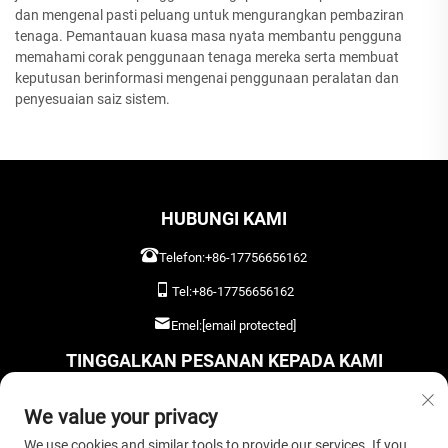
dan mengenal pasti peluang untuk mengurangkan pembaziran
tenaga. Pemantauan kuasa masa nyata membantu pengguna
memahami corak penggunaan tenaga mereka serta membuat
keputusan berinformasi mengenai penggunaan peralatan dan
penyesuaian saiz sistem.
HUBUNGI KAMI
Telefon:
+86-17756656162
Tel:
+86-17756656162
Emel:
[email protected]
TINGGALKAN PESANAN KEPADA KAMI
We value your privacy
We use cookies and similar tools to provide our services. If you