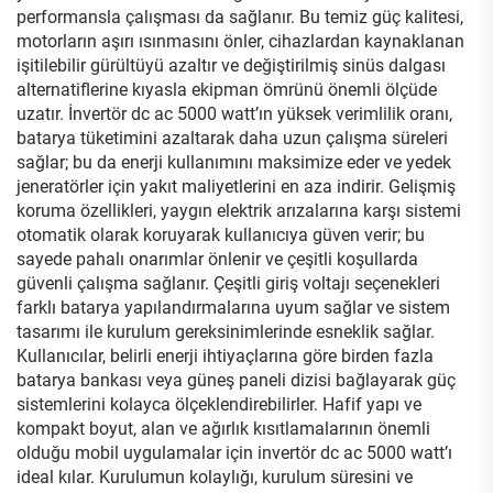
performansla çalışması da sağlanır. Bu temiz güç kalitesi,
motorların aşırı ısınmasını önler, cihazlardan kaynaklanan
işitilebilir gürültüyü azaltır ve değiştirilmiş sinüs dalgası
alternatiflerine kıyasla ekipman ömrünü önemli ölçüde
uzatır. İnvertör dc ac 5000 watt’ın yüksek verimlilik oranı,
batarya tüketimini azaltarak daha uzun çalışma süreleri
sağlar; bu da enerji kullanımını maksimize eder ve yedek
jeneratörler için yakıt maliyetlerini en aza indirir. Gelişmiş
koruma özellikleri, yaygın elektrik arızalarına karşı sistemi
otomatik olarak koruyarak kullanıcıya güven verir; bu
sayede pahalı onarımlar önlenir ve çeşitli koşullarda
güvenli çalışma sağlanır. Çeşitli giriş voltajı seçenekleri
farklı batarya yapılandırmalarına uyum sağlar ve sistem
tasarımı ile kurulum gereksinimlerinde esneklik sağlar.
Kullanıcılar, belirli enerji ihtiyaçlarına göre birden fazla
batarya bankası veya güneş paneli dizisi bağlayarak güç
sistemlerini kolayca ölçeklendirebilirler. Hafif yapı ve
kompakt boyut, alan ve ağırlık kısıtlamalarının önemli
olduğu mobil uygulamalar için invertör dc ac 5000 watt’ı
ideal kılar. Kurulumun kolaylığı, kurulum süresini ve