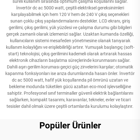
süreli kullanım sırasında optimum çalışma koşullarını sağlar.
İnvertör dc ac 5000 watt, çeşitli elektriksel gereksinimleri
karşılayabilmek için hem 120 V hem de 240 V çıkış seçenekleri
sunan çoklu çıkış yapılandırmalarını destekler. LCD ekranı, giriş
gerilimi, çıkış gerilimi, yük yüzdesi ve çalışma durumu gibi bilgileri
gerçek zamanlı olarak izlemenizi sağlar. Uzaktan kumanda özelliği,
kullanıcıların sistemi mesafeden yönetmesine olanak tanıyarak
kullanım kolaylığını ve erişilebilirliği artırır. Yumuşak başlangıç (soft-
start) teknolojisi, çıkış gerilimini kademeli olarak artırarak hassas
elektronik cihazların başlatma süreçlerinde korunmasını sağlar.
Dahili aşırı gerilim koruması geçici güç zirvelerini karşılar; otomatik
kapanma fonksiyonları ise arıza durumlarında hasarı önler. İnvertör
dc ac 5000 watt, hafif yük koşullarında pil ömrünü uzatan ve
bekleme modunda tüketilen gücü azaltan eco-mod işlevselliğine
sahiptir. Profesyonel sınıf terminaller güvenli elektrik bağlantılarını
sağlarken, kompakt tasarımı, karavanlar, tekneler, evler ve ticari
tesisler dahil olmak üzere çeşitli ortamlarda kurulumu kolaylaştırır.
Popüler Ürünler