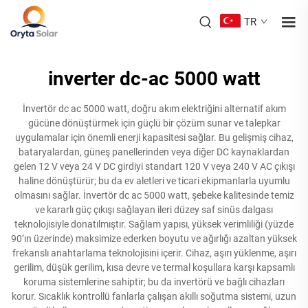
TR
inverter dc-ac 5000 watt
İnvertör dc ac 5000 watt, doğru akım elektriğini alternatif akım
gücüne dönüştürmek için güçlü bir çözüm sunar ve talepkar
uygulamalar için önemli enerji kapasitesi sağlar. Bu gelişmiş cihaz,
bataryalardan, güneş panellerinden veya diğer DC kaynaklardan
gelen 12 V veya 24 V DC girdiyi standart 120 V veya 240 V AC çıkışı
haline dönüştürür; bu da ev aletleri ve ticari ekipmanlarla uyumlu
olmasını sağlar. İnvertör dc ac 5000 watt, şebeke kalitesinde temiz
ve kararlı güç çıkışı sağlayan ileri düzey saf sinüs dalgası
teknolojisiyle donatılmıştır. Sağlam yapısı, yüksek verimliliği (yüzde
90’ın üzerinde) maksimize ederken boyutu ve ağırlığı azaltan yüksek
frekanslı anahtarlama teknolojisini içerir. Cihaz, aşırı yüklenme, aşırı
gerilim, düşük gerilim, kısa devre ve termal koşullara karşı kapsamlı
koruma sistemlerine sahiptir; bu da invertörü ve bağlı cihazları
korur. Sıcaklık kontrollü fanlarla çalışan akıllı soğutma sistemi, uzun