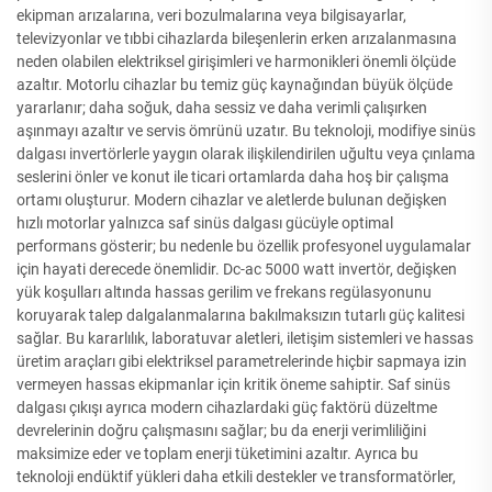
ekipman arızalarına, veri bozulmalarına veya bilgisayarlar,
televizyonlar ve tıbbi cihazlarda bileşenlerin erken arızalanmasına
neden olabilen elektriksel girişimleri ve harmonikleri önemli ölçüde
azaltır. Motorlu cihazlar bu temiz güç kaynağından büyük ölçüde
yararlanır; daha soğuk, daha sessiz ve daha verimli çalışırken
aşınmayı azaltır ve servis ömrünü uzatır. Bu teknoloji, modifiye sinüs
dalgası invertörlerle yaygın olarak ilişkilendirilen uğultu veya çınlama
seslerini önler ve konut ile ticari ortamlarda daha hoş bir çalışma
ortamı oluşturur. Modern cihazlar ve aletlerde bulunan değişken
hızlı motorlar yalnızca saf sinüs dalgası gücüyle optimal
performans gösterir; bu nedenle bu özellik profesyonel uygulamalar
için hayati derecede önemlidir. Dc-ac 5000 watt invertör, değişken
yük koşulları altında hassas gerilim ve frekans regülasyonunu
koruyarak talep dalgalanmalarına bakılmaksızın tutarlı güç kalitesi
sağlar. Bu kararlılık, laboratuvar aletleri, iletişim sistemleri ve hassas
üretim araçları gibi elektriksel parametrelerinde hiçbir sapmaya izin
vermeyen hassas ekipmanlar için kritik öneme sahiptir. Saf sinüs
dalgası çıkışı ayrıca modern cihazlardaki güç faktörü düzeltme
devrelerinin doğru çalışmasını sağlar; bu da enerji verimliliğini
maksimize eder ve toplam enerji tüketimini azaltır. Ayrıca bu
teknoloji endüktif yükleri daha etkili destekler ve transformatörler,