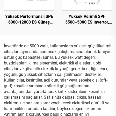
Yüksek Performanslı SPE
Yüksek Verimli SPF
8000-12000 ES Güneş
3500~5000 ES İnvertör,
Enerjisi İnvertörü, 12 kW
5000 VA, 9,2-12 kg,
Çıkış, 230 V, 21,5 kg
Kompakt Tasarım – 2
İnvertör dc ac 5000 watt, kullanıcıların yüksek güç tüketimli
cihazları aynı anda sorunsuz çalıştırmasına olanak tanıyan
üstün güç kapasitesi sunar. Bu yüksek watt değeri,
buzdolapları, klima sistemleri, elektrikli el aletleri, tıbbi
cihazlar ve güvenilir elektrik kaynağı gerektiren diğer enerji
yoğunluğu yüksek cihazların çalıştırılmasını destekler.
Kullanıcılar, kesintiler, acil durumlar veya şebeke dışı (off-
grid) koşullar sırasında sürekli güç sağlamanın
avantajlarından yararlanarak kritik sistemlerin kesintisiz
çalışmasını sağlarlar. Saf sinüs dalgası çıkışı, hassas
elektronik cihazlara zarar verebilecek elektriksel gürültü ve
harmonikleri ortadan kaldırır; böylece değerli ekipman
yatırımlarınız korunurken bağlı cihazların en iyi