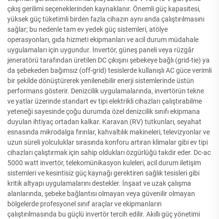
çıkış gerilimi seçeneklerinden kaynaklanır. Önemli güç kapasitesi,
yüksek güç tüketimli birden fazla cihazın aynı anda çalıştırılmasını
sağlar; bu nedenle tam ev yedek güç sistemleri, atölye
operasyonları, gıda hizmeti ekipmanları ve acil durum müdahale
uygulamaları için uygundur. İnvertör, güneş paneli veya rüzgâr
jeneratörü tarafından üretilen DC çıkışını şebekeye bağlı (grid-tie) ya
da şebekeden bağımsız (off-grid) tesislerde kullanışlı AC güce verimli
bir şekilde dönüştürerek yenilenebilir enerji sistemlerinde üstün
performans gösterir. Denizcilik uygulamalarında, invertörün tekne
ve yatlar üzerinde standart ev tipi elektrikli cihazları çalıştırabilme
yeteneği sayesinde çoğu durumda özel denizcilik sınıfı ekipmana
duyulan ihtiyaç ortadan kalkar. Karavan (RV) tutkunları, seyahat
esnasında mikrodalga fırınlar, kahvaltılık makineleri, televizyonlar ve
uzun süreli yolculuklar sırasında konforu artıran klimalar gibi ev tipi
cihazları çalıştırmak için sahip oldukları özgürlüğü takdir eder. Dc-ac
5000 watt invertör, telekomünikasyon kuleleri, acil durum iletişim
sistemleri ve kesintisiz güç kaynağı gerektiren sağlık tesisleri gibi
kritik altyapı uygulamalarını destekler. İnşaat ve uzak çalışma
alanlarında, şebeke bağlantısı olmayan veya güvenilir olmayan
bölgelerde profesyonel sınıf araçlar ve ekipmanların
çalıştırılmasında bu güçlü invertör tercih edilir. Akıllı güç yönetimi