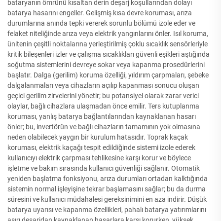
bataryanın ömrünü kısaltan derin deşarj koşullarından dolayı
batarya hasarını engeller. Gelişmiş kısa devre koruması, arıza
durumlarına anında tepki vererek sorunlu bölümü izole eder ve
felaket niteliğinde arıza veya elektrik yangınlarını önler. Isıl koruma,
ünitenin çeşitli noktalarına yerleştirilmiş çoklu sıcaklık sensörleriyle
kritik bileşenleri izler ve çalışma sıcaklıkları güvenli eşikleri aştığında
soğutma sistemlerini devreye sokar veya kapanma prosedürlerini
başlatır. Dalga (gerilim) koruma özelliği, yıldırım çarpmaları, şebeke
dalgalanmaları veya cihazların açılıp kapanması sonucu oluşan
geçici gerilim zirvelerini yönetir; bu potansiyel olarak zarar verici
olaylar, bağlı cihazlara ulaşmadan önce emilir. Ters kutuplanma
koruması, yanlış batarya bağlantılarından kaynaklanan hasarı
önler; bu, invertörün ve bağlı cihazların tamamının yok olmasına
neden olabilecek yaygın bir kurulum hatasıdır. Toprak kaçak
koruması, elektrik kaçağı tespit edildiğinde sistemi izole ederek
kullanıcıyı elektrik çarpması tehlikesine karşı korur ve böylece
işletme ve bakım sırasında kullanıcı güvenliği sağlanır. Otomatik
yeniden başlatma fonksiyonu, arıza durumları ortadan kalktığında
sistemin normal işleyişine tekrar başlamasını sağlar; bu da durma
süresini ve kullanıcı müdahalesi gereksinimini en aza indirir. Düşük
batarya uyarısı ve kapanma özellikleri, pahalı batarya yatırımlarını
aşırı deşarjdan kaynaklanan hasarlara karşı korurken, yüksek