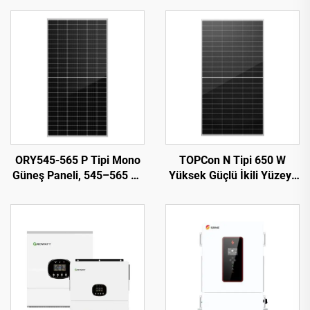
ORY545-565 P Tipi Mono
TOPCon N Tipi 650 W
Güneş Paneli, 545–565 W,
Yüksek Güçlü İkili Yüzeyli
%21,87 Verimlilik,
(Bifacial) Güneş Paneli:
Fotovoltaik Sistem
Optimum Çıkış için Ultra
Kullanımı
Verimli Enerji Dönüşümü