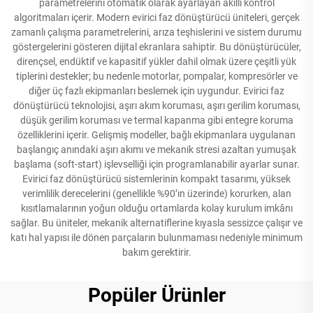
parametrelerini otomatik olarak ayarlayan akıllı kontrol
algoritmaları içerir. Modern evirici faz dönüştürücü üniteleri, gerçek
zamanlı çalışma parametrelerini, arıza teşhislerini ve sistem durumu
göstergelerini gösteren dijital ekranlara sahiptir. Bu dönüştürücüler,
dirençsel, endüktif ve kapasitif yükler dahil olmak üzere çeşitli yük
tiplerini destekler; bu nedenle motorlar, pompalar, kompresörler ve
diğer üç fazlı ekipmanları beslemek için uygundur. Evirici faz
dönüştürücü teknolojisi, aşırı akım koruması, aşırı gerilim koruması,
düşük gerilim koruması ve termal kapanma gibi entegre koruma
özelliklerini içerir. Gelişmiş modeller, bağlı ekipmanlara uygulanan
başlangıç anındaki aşırı akımı ve mekanik stresi azaltan yumuşak
başlama (soft-start) işlevselliği için programlanabilir ayarlar sunar.
Evirici faz dönüştürücü sistemlerinin kompakt tasarımı, yüksek
verimlilik derecelerini (genellikle %90’ın üzerinde) korurken, alan
kısıtlamalarının yoğun olduğu ortamlarda kolay kurulum imkânı
sağlar. Bu üniteler, mekanik alternatiflerine kıyasla sessizce çalışır ve
katı hal yapısı ile dönen parçaların bulunmaması nedeniyle minimum
bakım gerektirir.
Popüler Ürünler