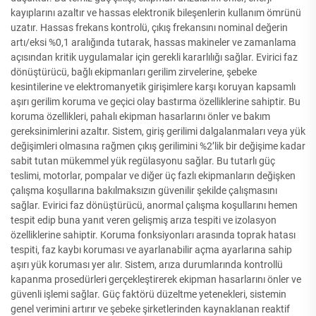
kayıplarını azaltır ve hassas elektronik bileşenlerin kullanım ömrünü
uzatır. Hassas frekans kontrolü, çıkış frekansını nominal değerin
artı/eksi %0,1 aralığında tutarak, hassas makineler ve zamanlama
açısından kritik uygulamalar için gerekli kararlılığı sağlar. Evirici faz
dönüştürücü, bağlı ekipmanları gerilim zirvelerine, şebeke
kesintilerine ve elektromanyetik girişimlere karşı koruyan kapsamlı
aşırı gerilim koruma ve geçici olay bastırma özelliklerine sahiptir. Bu
koruma özellikleri, pahalı ekipman hasarlarını önler ve bakım
gereksinimlerini azaltır. Sistem, giriş gerilimi dalgalanmaları veya yük
değişimleri olmasına rağmen çıkış gerilimini %2’lik bir değişime kadar
sabit tutan mükemmel yük regülasyonu sağlar. Bu tutarlı güç
teslimi, motorlar, pompalar ve diğer üç fazlı ekipmanların değişken
çalışma koşullarına bakılmaksızın güvenilir şekilde çalışmasını
sağlar. Evirici faz dönüştürücü, anormal çalışma koşullarını hemen
tespit edip buna yanıt veren gelişmiş arıza tespiti ve izolasyon
özelliklerine sahiptir. Koruma fonksiyonları arasında toprak hatası
tespiti, faz kaybı koruması ve ayarlanabilir açma ayarlarına sahip
aşırı yük koruması yer alır. Sistem, arıza durumlarında kontrollü
kapanma prosedürleri gerçekleştirerek ekipman hasarlarını önler ve
güvenli işlemi sağlar. Güç faktörü düzeltme yetenekleri, sistemin
genel verimini artırır ve şebeke şirketlerinden kaynaklanan reaktif