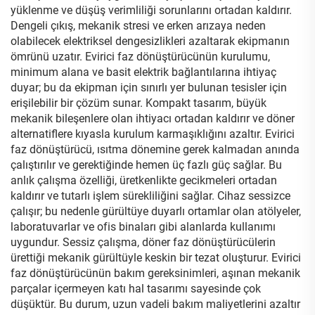
yüklenme ve düşüş verimliliği sorunlarını ortadan kaldırır.
Dengeli çıkış, mekanik stresi ve erken arızaya neden
olabilecek elektriksel dengesizlikleri azaltarak ekipmanın
ömrünü uzatır. Evirici faz dönüştürücünün kurulumu,
minimum alana ve basit elektrik bağlantılarına ihtiyaç
duyar; bu da ekipman için sınırlı yer bulunan tesisler için
erişilebilir bir çözüm sunar. Kompakt tasarım, büyük
mekanik bileşenlere olan ihtiyacı ortadan kaldırır ve döner
alternatiflere kıyasla kurulum karmaşıklığını azaltır. Evirici
faz dönüştürücü, ısıtma dönemine gerek kalmadan anında
çalıştırılır ve gerektiğinde hemen üç fazlı güç sağlar. Bu
anlık çalışma özelliği, üretkenlikte gecikmeleri ortadan
kaldırır ve tutarlı işlem sürekliliğini sağlar. Cihaz sessizce
çalışır; bu nedenle gürültüye duyarlı ortamlar olan atölyeler,
laboratuvarlar ve ofis binaları gibi alanlarda kullanımı
uygundur. Sessiz çalışma, döner faz dönüştürücülerin
ürettiği mekanik gürültüyle keskin bir tezat oluşturur. Evirici
faz dönüştürücünün bakım gereksinimleri, aşınan mekanik
parçalar içermeyen katı hal tasarımı sayesinde çok
düşüktür. Bu durum, uzun vadeli bakım maliyetlerini azaltır