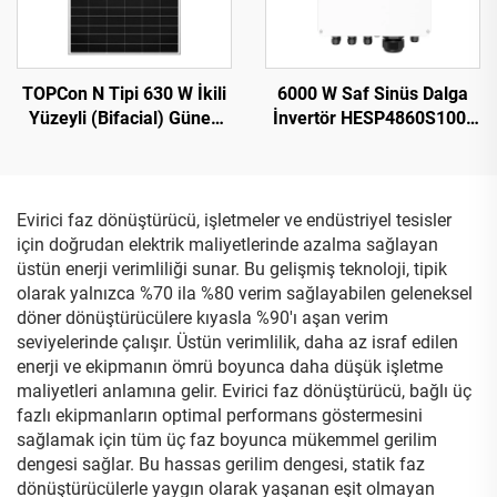
TOPCon N Tipi 630 W İkili
6000 W Saf Sinüs Dalga
Yüzeyli (Bifacial) Güneş
İnvertör HESP4860S100-
Paneli: Konut ve Ticari
H, 48 V, 100 A Şarj
Fotovoltaik Sistemler İçin
Yüksek Verimlilik ve Hava
Koşullarına Dayanıklılık
Evirici faz dönüştürücü, işletmeler ve endüstriyel tesisler
için doğrudan elektrik maliyetlerinde azalma sağlayan
üstün enerji verimliliği sunar. Bu gelişmiş teknoloji, tipik
olarak yalnızca %70 ila %80 verim sağlayabilen geleneksel
döner dönüştürücülere kıyasla %90'ı aşan verim
seviyelerinde çalışır. Üstün verimlilik, daha az israf edilen
enerji ve ekipmanın ömrü boyunca daha düşük işletme
maliyetleri anlamına gelir. Evirici faz dönüştürücü, bağlı üç
fazlı ekipmanların optimal performans göstermesini
sağlamak için tüm üç faz boyunca mükemmel gerilim
dengesi sağlar. Bu hassas gerilim dengesi, statik faz
dönüştürücülerle yaygın olarak yaşanan eşit olmayan