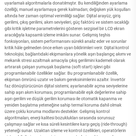
uyarlamalı algoritmalarla donatılmıştır. Bu kendiliğinden ayarlama
özelliği, manuel ayarlamaya gerek kalmadan; değişken yük koşulları
altında her zaman optimal verimliliği sağlar. Dijital arayüz, giriş
gerilimi, çıkış gerilimi, akım seviyeleri, güç faktörü ve sistem sıcaklığı
gibi kritik işletme parametrelerini gösteren sezgisel bir LCD ekran
aracılığıyla kapsamlı izleme imkânı sunar. Gelişmiş teşhis
fonksiyonları, sistem performansını sürekli analiz eder ve sorunlar
kritik hâle gelmeden önce erken uyarı bildirimleri verir. Dijital kontrol
teknolojisi, bağlantıdaki ekipmanlara yönelik aşırı başlangıç akımı ve
mekanik stresi azaltmak amacıyla çıkış gerilimini kademeli olarak
artırarak çalışan yumuşak başlama (soft-start) işlevi gibi
programlanabilir özellikler sağlar. Bu programlanabilir özellik,
ekipman ömrünü uzatır ve bakım gereksinimlerini azaltır. İnvertör
faz dönüştürücünün dijital sistemi, ayarlanabilir açma seviyelerine
sahip aşırı akım koruması, programlanabilir eşik değerlerine sahip
aşırı gerilim ve düşük gerilim koruması ile otomatik kapanma ve
yeniden başlatma yeteneğine sahip termal koruma dahil olmak
üzere çoklu koruma modlarını destekler. Gelişmiş kontrol
algoritmaları, enerji kalitesi bozuklukları sırasında sorunsuz
çalışmayı sağlar ve kısa süreli kesintilere karşı geçiş (ride-through)
yeteneği sunar. Uzaktan izleme ve kontrol özellikleri, operatörlerin