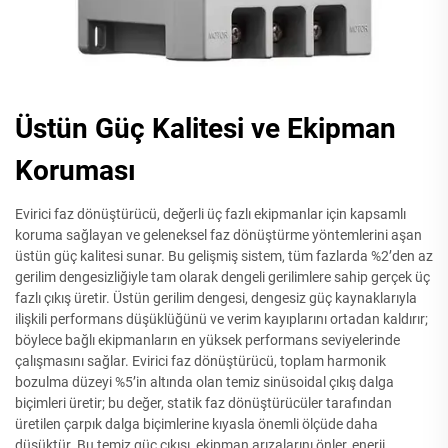
Üstün Güç Kalitesi ve Ekipman
Koruması
Evirici faz dönüştürücü, değerli üç fazlı ekipmanlar için kapsamlı
koruma sağlayan ve geleneksel faz dönüştürme yöntemlerini aşan
üstün güç kalitesi sunar. Bu gelişmiş sistem, tüm fazlarda %2’den az
gerilim dengesizliğiyle tam olarak dengeli gerilimlere sahip gerçek üç
fazlı çıkış üretir. Üstün gerilim dengesi, dengesiz güç kaynaklarıyla
ilişkili performans düşüklüğünü ve verim kayıplarını ortadan kaldırır;
böylece bağlı ekipmanların en yüksek performans seviyelerinde
çalışmasını sağlar. Evirici faz dönüştürücü, toplam harmonik
bozulma düzeyi %5’in altında olan temiz sinüsoidal çıkış dalga
biçimleri üretir; bu değer, statik faz dönüştürücüler tarafından
üretilen çarpık dalga biçimlerine kıyasla önemli ölçüde daha
düşüktür. Bu temiz güç çıkışı, ekipman arızalarını önler, enerji