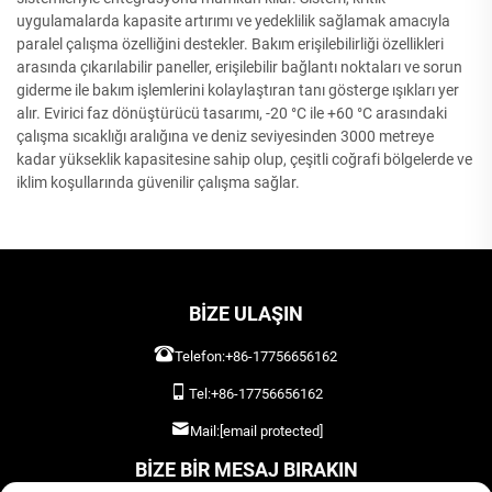
uygulamalarda kapasite artırımı ve yedeklilik sağlamak amacıyla
paralel çalışma özelliğini destekler. Bakım erişilebilirliği özellikleri
arasında çıkarılabilir paneller, erişilebilir bağlantı noktaları ve sorun
giderme ile bakım işlemlerini kolaylaştıran tanı gösterge ışıkları yer
alır. Evirici faz dönüştürücü tasarımı, -20 °C ile +60 °C arasındaki
çalışma sıcaklığı aralığına ve deniz seviyesinden 3000 metreye
kadar yükseklik kapasitesine sahip olup, çeşitli coğrafi bölgelerde ve
iklim koşullarında güvenilir çalışma sağlar.
BIZE ULAŞIN
Telefon:
+86-17756656162
Tel:
+86-17756656162
Mail:
[email protected]
BIZE BIR MESAJ BIRAKIN