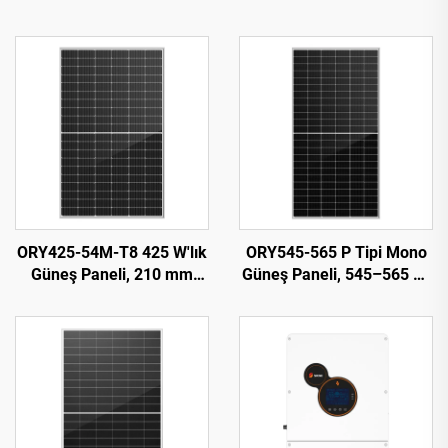
ORY425-54M-T8 425 W'lık
ORY545-565 P Tipi Mono
Güneş Paneli, 210 mm
Güneş Paneli, 545–565 W,
Perc Hücreler, Siyah Renk,
%21,87 Verimlilik,
25 Yıl Garanti
Fotovoltaik Sistem
Kullanımı