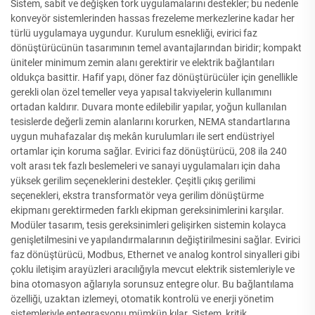
Sistem, sabit ve değişken tork uygulamalarını destekler; bu nedenle
konveyör sistemlerinden hassas frezeleme merkezlerine kadar her
türlü uygulamaya uygundur. Kurulum esnekliği, evirici faz
dönüştürücünün tasarımının temel avantajlarından biridir; kompakt
üniteler minimum zemin alanı gerektirir ve elektrik bağlantıları
oldukça basittir. Hafif yapı, döner faz dönüştürücüler için genellikle
gerekli olan özel temeller veya yapısal takviyelerin kullanımını
ortadan kaldırır. Duvara monte edilebilir yapılar, yoğun kullanılan
tesislerde değerli zemin alanlarını korurken, NEMA standartlarına
uygun muhafazalar dış mekân kurulumları ile sert endüstriyel
ortamlar için koruma sağlar. Evirici faz dönüştürücü, 208 ila 240
volt arası tek fazlı beslemeleri ve sanayi uygulamaları için daha
yüksek gerilim seçeneklerini destekler. Çeşitli çıkış gerilimi
seçenekleri, ekstra transformatör veya gerilim dönüştürme
ekipmanı gerektirmeden farklı ekipman gereksinimlerini karşılar.
Modüler tasarım, tesis gereksinimleri gelişirken sistemin kolayca
genişletilmesini ve yapılandırmalarının değiştirilmesini sağlar. Evirici
faz dönüştürücü, Modbus, Ethernet ve analog kontrol sinyalleri gibi
çoklu iletişim arayüzleri aracılığıyla mevcut elektrik sistemleriyle ve
bina otomasyon ağlarıyla sorunsuz entegre olur. Bu bağlantılama
özelliği, uzaktan izlemeyi, otomatik kontrolü ve enerji yönetim
sistemleriyle entegrasyonu mümkün kılar. Sistem, kritik