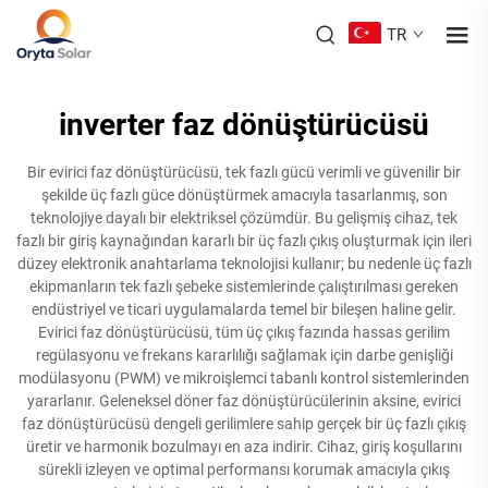
TR
inverter faz dönüştürücüsü
Bir evirici faz dönüştürücüsü, tek fazlı gücü verimli ve güvenilir bir
şekilde üç fazlı güce dönüştürmek amacıyla tasarlanmış, son
teknolojiye dayalı bir elektriksel çözümdür. Bu gelişmiş cihaz, tek
fazlı bir giriş kaynağından kararlı bir üç fazlı çıkış oluşturmak için ileri
düzey elektronik anahtarlama teknolojisi kullanır; bu nedenle üç fazlı
ekipmanların tek fazlı şebeke sistemlerinde çalıştırılması gereken
endüstriyel ve ticari uygulamalarda temel bir bileşen haline gelir.
Evirici faz dönüştürücüsü, tüm üç çıkış fazında hassas gerilim
regülasyonu ve frekans kararlılığı sağlamak için darbe genişliği
modülasyonu (PWM) ve mikroişlemci tabanlı kontrol sistemlerinden
yararlanır. Geleneksel döner faz dönüştürücülerinin aksine, evirici
faz dönüştürücüsü dengeli gerilimlere sahip gerçek bir üç fazlı çıkış
üretir ve harmonik bozulmayı en aza indirir. Cihaz, giriş koşullarını
sürekli izleyen ve optimal performansı korumak amacıyla çıkış