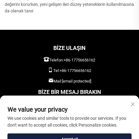
değerini korurken, yeni gelişen ileri düzey yeteneklerin kullanılmasına
da olanak tanır.
BIZE ULAŞIN
Telefon:
+86-17756656162
Tel:
+86-17756656162
Mail:
[email protected]
BIZE BIR MESAJ BIRAKIN
We value your privacy
We use cookies and similar tools to provide our services. If you
don't want to accept all cookies, click Personalize cookies.
ŞİMDİ GÖNDER