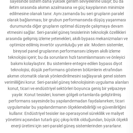
sayesinde sistem daha yüksek gerilim seviyelerine ulaşır; bu da
iletim sırasında akımın azalmasına ve güç kayıplarının minimize
edilmesine olanak tanır. Aynı zamanda bu seri grupların paralel
olarak bağlanması, bir grubun performansında düşüş yaşanması
durumunda diğer grupların optimal düzeyde çalışmaya devam
etmesini sağlar. Seri-paralel güneş tesislerinin teknolojik özellikleri
arasında gelişmiş izleme yetenekleri, akıllı bypass mekanizmaları ve
optimize edilmiş invertör uyumluluğu yer alır. Modern sistemler,
bireysel panel gruplarının performansını izleyen akıllı izleme
teknolojisi içerir; bu da sorunların hızlı tanımlanmasını ve önleyici
bakımı kolaylaştırır. Bu sistemlere entegre edilen bypass diyot
teknolojisi, düşük performans gösteren bölümlerin etrafından
akımın otomatik olarak yönlendirilmesini sağlayarak genel sistem
verimliliğini korur. Seri-paralel güneş teknolojisinin uygulama alanları
konut, ticari ve endüstriyel sektörleri boyunca geniş bir yelpazeye
yayılır. Konut tesisleri, kısmen gölgeli ortamlarda geliştirilmiş
performans sayesinde bu yapılandırmadan faydalanırken; ticari
uygulamalar bu yapılandırmanın ölçeklenebilirliği ve güvenilirliğini
kullanır. Endüstriyel tesisler ise operasyonel süreklilik ve maliyet
yönetimi açısından tutarlı güç çıkışı kritik olduğundan, büyük ölçekli
enerji üretimi için seri-paralel güneş sistemlerinden yararlanır.