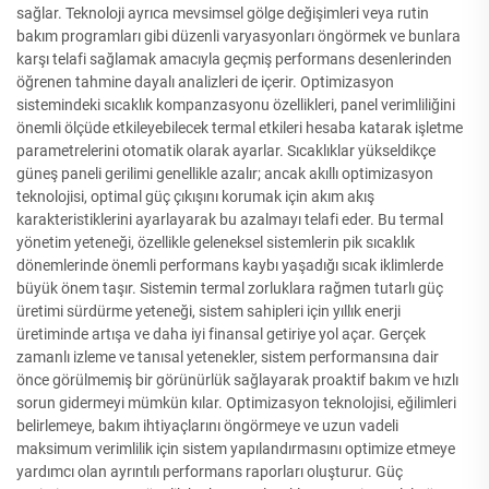
sağlar. Teknoloji ayrıca mevsimsel gölge değişimleri veya rutin
bakım programları gibi düzenli varyasyonları öngörmek ve bunlara
karşı telafi sağlamak amacıyla geçmiş performans desenlerinden
öğrenen tahmine dayalı analizleri de içerir. Optimizasyon
sistemindeki sıcaklık kompanzasyonu özellikleri, panel verimliliğini
önemli ölçüde etkileyebilecek termal etkileri hesaba katarak işletme
parametrelerini otomatik olarak ayarlar. Sıcaklıklar yükseldikçe
güneş paneli gerilimi genellikle azalır; ancak akıllı optimizasyon
teknolojisi, optimal güç çıkışını korumak için akım akış
karakteristiklerini ayarlayarak bu azalmayı telafi eder. Bu termal
yönetim yeteneği, özellikle geleneksel sistemlerin pik sıcaklık
dönemlerinde önemli performans kaybı yaşadığı sıcak iklimlerde
büyük önem taşır. Sistemin termal zorluklara rağmen tutarlı güç
üretimi sürdürme yeteneği, sistem sahipleri için yıllık enerji
üretiminde artışa ve daha iyi finansal getiriye yol açar. Gerçek
zamanlı izleme ve tanısal yetenekler, sistem performansına dair
önce görülmemiş bir görünürlük sağlayarak proaktif bakım ve hızlı
sorun gidermeyi mümkün kılar. Optimizasyon teknolojisi, eğilimleri
belirlemeye, bakım ihtiyaçlarını öngörmeye ve uzun vadeli
maksimum verimlilik için sistem yapılandırmasını optimize etmeye
yardımcı olan ayrıntılı performans raporları oluşturur. Güç