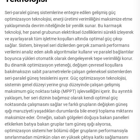
Seri-paralel güneş sistemlerine entegre edilen gelişmiş güç
optimizasyon teknolojisi, enerji üretimi verimliliğini maksimize etme
yaklaşımında devrim niteliğinde bir yenilik sunar. Bu karmaşık
teknoloji, her panel grubunun elektriksel özelliklerini sürekli izleyerek
ve ayarlayarak tüm işletme koşulları altında optimal güç çıkışı
sağlar. Sistem, bireysel seri dizilerden gerçek zamanlı performans
verilerini analiz eden akıllı algoritmalar kullanır ve paralel bağlantılar
boyunca yükleri otomatik olarak dengeleyerek tepe verimliliği korur.
Bu dinamik optimizasyon yeteneği, değişen çevresel koşullara
bakılmaksızın sabit parametrelerle çalışan geleneksel sistemlerden
seri-paralel güneş tesislerini ayırır. Güç optimizasyon teknolojisi,
sistemin genel düzeyi yerine grup düzeyinde çalışan gelişmiş
maksimum güç noktası takip (MPPT) işlevselliğini içerir. Bu ayrıntılı
yaklaşım, her seri dizinin bağımsız olarak kendi optimal güç
noktasında çalışmasını sağlar ve farklı grupların değişken güneş
ışığı maruziyeti yaşadıkları durumlarda bile enerji toplama miktarını
maksimize eder. Örneğin, sabah gölgeleri doğuya bakan panelleri
etkilerken batıya bakan gruplar tam güneş ışığı alıyorsa,
optimizasyon sistemi her bölümü diğer grupların performansıyla
sınırlanmadan mümkün olan en yüksek çıktıya katkı sağlamasını