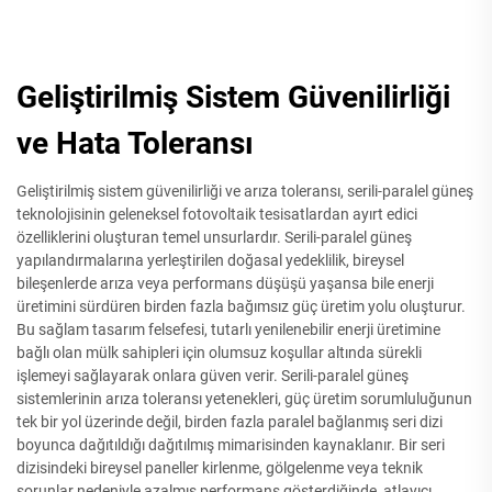
Geliştirilmiş Sistem Güvenilirliği
ve Hata Toleransı
Geliştirilmiş sistem güvenilirliği ve arıza toleransı, serili-paralel güneş
teknolojisinin geleneksel fotovoltaik tesisatlardan ayırt edici
özelliklerini oluşturan temel unsurlardır. Serili-paralel güneş
yapılandırmalarına yerleştirilen doğasal yedeklilik, bireysel
bileşenlerde arıza veya performans düşüşü yaşansa bile enerji
üretimini sürdüren birden fazla bağımsız güç üretim yolu oluşturur.
Bu sağlam tasarım felsefesi, tutarlı yenilenebilir enerji üretimine
bağlı olan mülk sahipleri için olumsuz koşullar altında sürekli
işlemeyi sağlayarak onlara güven verir. Serili-paralel güneş
sistemlerinin arıza toleransı yetenekleri, güç üretim sorumluluğunun
tek bir yol üzerinde değil, birden fazla paralel bağlanmış seri dizi
boyunca dağıtıldığı dağıtılmış mimarisinden kaynaklanır. Bir seri
dizisindeki bireysel paneller kirlenme, gölgelenme veya teknik
sorunlar nedeniyle azalmış performans gösterdiğinde, atlayıcı