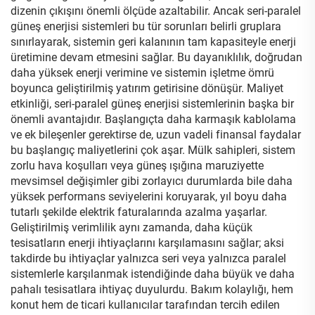
dizenin çıkışını önemli ölçüde azaltabilir. Ancak seri-paralel
güneş enerjisi sistemleri bu tür sorunları belirli gruplara
sınırlayarak, sistemin geri kalanının tam kapasiteyle enerji
üretimine devam etmesini sağlar. Bu dayanıklılık, doğrudan
daha yüksek enerji verimine ve sistemin işletme ömrü
boyunca geliştirilmiş yatırım getirisine dönüşür. Maliyet
etkinliği, seri-paralel güneş enerjisi sistemlerinin başka bir
önemli avantajıdır. Başlangıçta daha karmaşık kablolama
ve ek bileşenler gerektirse de, uzun vadeli finansal faydalar
bu başlangıç maliyetlerini çok aşar. Mülk sahipleri, sistem
zorlu hava koşulları veya güneş ışığına maruziyette
mevsimsel değişimler gibi zorlayıcı durumlarda bile daha
yüksek performans seviyelerini koruyarak, yıl boyu daha
tutarlı şekilde elektrik faturalarında azalma yaşarlar.
Geliştirilmiş verimlilik aynı zamanda, daha küçük
tesisatların enerji ihtiyaçlarını karşılamasını sağlar; aksi
takdirde bu ihtiyaçlar yalnızca seri veya yalnızca paralel
sistemlerle karşılanmak istendiğinde daha büyük ve daha
pahalı tesisatlara ihtiyaç duyulurdu. Bakım kolaylığı, hem
konut hem de ticari kullanıcılar tarafından tercih edilen