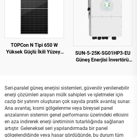
TOPCon N Tipi 650 W
Yüksek Güçlü İkili Yüzeyli
SUN-5-25K-SG01HP3-EU
(Bifacial) Güneş Paneli:
Güneş Enerjisi İnvertörü,
Optimum Çıkış için Ultra
Maksimum 27,5 kW Çıkış,
Verimli Enerji Dönüşümü
1000 V PV Girişi, VDE/CE
Sertifikalı
Seri-paralel güneş enerjisi sistemleri, güvenilir yenilenebilir
enerji çözümleri arayan mülk sahipleri ve işletmeler için
cazip bir yatırım oluşturan çok sayıda pratik avantaj sunar.
Ana avantaj, kısmi gölgelenme veya bireysel panel
arızalarının sistemin genel performansı üzerindeki etkisini
en aza indirerek enerji üretiminin tutarlılığında sağlanan
artıştır. Geleneksel seri yapılandırmada bir panel
gölgelendiğinde veya hasar gördüğünde, bu durum tüm