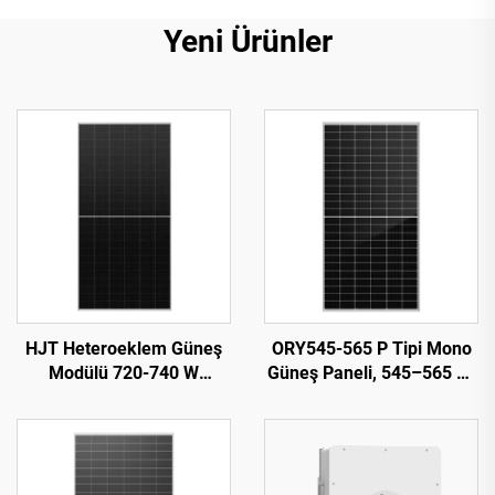
Yeni Ürünler
HJT Heteroeklem Güneş
ORY545-565 P Tipi Mono
Modülü 720-740 W
Güneş Paneli, 545–565 W,
ORY720-740-66M-T12H,
%21,87 Verimlilik,
%23,82 Verimlilik
Fotovoltaik Sistem
Kullanımı