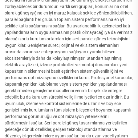
desenlerini rahatlıkla karşılayabilir; bu durum geleneksel kurulumları
zorlayabilecek bir durumdur. Farklı seri grupları, konumlarına özel
olarak güneş ışığına en iyi maruz kalacak şekilde yönlendirilebilirken,
paralel bağlantı her grubun toplam sistem performansına en iyi
şekilde katkı sağlamasını sağlar. Bu uyarlanabilirlik, geleneksel katı
yapılandırmaların uygulanmasının pratik olmayacağı ya da verimsiz
olacağı zorlu kurulum ortamları için seri-paralel güneş teknolojisini
uygun kılar. Genişleme süreci, orijinal ve ek sistem elemanları
arasında sorunsuz entegrasyonu sağlayan uyumlu bileşen
ekosistemleriyle daha da kolaylaştırılmıştır. Standartlaştırılmış
elektrik arayüzleri, izleme protokolleri ve montaj donanımları, yeni
kapasitenin eklenmesini basitleştirirken sistem güvenilirliğini ve
performans optimizasyonu özelliklerini korur. Profesyonel kurucular,
kapsamlı yeniden kablolama veya sistem yeniden yapılandırması
gerektirmeden genişleme modüllerini verimli bir şekilde entegre
edebilir; bu da kurulum süresini ve ilgili maliyetleri en aza indirir. Bu
uyumluluk, izleme ve kontrol sistemlerine de uzanır ve böylece
genişletilmiş kurulumların tüm sistem bileşenleri boyunca kapsamlı
performans görünürlüğü ve optimizasyon yeteneklerini
sürdürmesini sağlar. Seri-paralel güneş tasarımlarına yerleştirilen
geleceğe dönük özellikler, gelişen teknoloji standartlarına ve
düzenleyici gereksinimlere uyum sağlar; bu da uzun vadeli yatırım