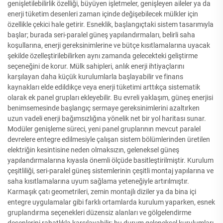
genişletilebilirlik özelliği, büyüyen işletmeler, genişleyen aileler ya da
enerji tüketim desenleri zaman içinde değişebilecek mülkler için
özellikle çekici hale getirir. Esneklik, başlangıçtaki sistem tasarımıyla
başlar; burada seri-paralel güneş yapılandırmaları, belirli saha
koşullarına, enerji gereksinimlerine ve bütçe kısıtlamalarına uyacak
şekilde özelleştirilebilirken aynı zamanda gelecekteki geliştirme
seçeneğini de korur. Mülk sahipleri, anlık enerji ihtiyaçlarını
karşılayan daha küçük kurulumlarla başlayabilir ve finans
kaynakları elde edildikçe veya enerji tüketimi arttıkça sistematik
olarak ek panel grupları ekleyebilir. Bu evreli yaklaşım, güneş enerjisi
benimsemesinde başlangıç sermaye gereksinimlerini azaltırken
uzun vadeli enerji bağımsızlığına yönelik net bir yol haritası sunar.
Modüler genişleme süreci, yeni panel gruplarının mevcut paralel
devrelere entegre edilmesiyle çalışan sistem bölümlerinden üretilen
elektriğin kesintisine neden olmaksızın, geleneksel güneş
yapılandırmalarına kıyasla önemli ölçüde basitleştirilmiştir. Kurulum
çeşitliliği, seri-paralel güneş sistemlerinin çeşitli montaj yapılarına ve
saha kısıtlamalarına uyum sağlama yeteneğiyle artırılmıştır.
Karmaşık çatı geometrileri, zemin montajlı diziler ya da bina içi
entegre uygulamalar gibi farklı ortamlarda kurulum yaparken, esnek
gruplandırma seçenekleri düzensiz alanları ve gölgelendirme