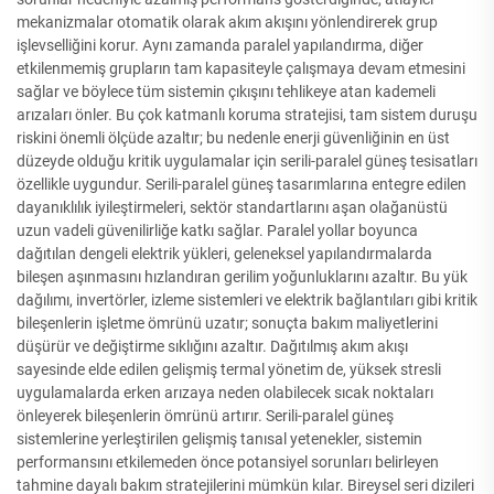
mekanizmalar otomatik olarak akım akışını yönlendirerek grup
işlevselliğini korur. Aynı zamanda paralel yapılandırma, diğer
etkilenmemiş grupların tam kapasiteyle çalışmaya devam etmesini
sağlar ve böylece tüm sistemin çıkışını tehlikeye atan kademeli
arızaları önler. Bu çok katmanlı koruma stratejisi, tam sistem duruşu
riskini önemli ölçüde azaltır; bu nedenle enerji güvenliğinin en üst
düzeyde olduğu kritik uygulamalar için serili-paralel güneş tesisatları
özellikle uygundur. Serili-paralel güneş tasarımlarına entegre edilen
dayanıklılık iyileştirmeleri, sektör standartlarını aşan olağanüstü
uzun vadeli güvenilirliğe katkı sağlar. Paralel yollar boyunca
dağıtılan dengeli elektrik yükleri, geleneksel yapılandırmalarda
bileşen aşınmasını hızlandıran gerilim yoğunluklarını azaltır. Bu yük
dağılımı, invertörler, izleme sistemleri ve elektrik bağlantıları gibi kritik
bileşenlerin işletme ömrünü uzatır; sonuçta bakım maliyetlerini
düşürür ve değiştirme sıklığını azaltır. Dağıtılmış akım akışı
sayesinde elde edilen gelişmiş termal yönetim de, yüksek stresli
uygulamalarda erken arızaya neden olabilecek sıcak noktaları
önleyerek bileşenlerin ömrünü artırır. Serili-paralel güneş
sistemlerine yerleştirilen gelişmiş tanısal yetenekler, sistemin
performansını etkilemeden önce potansiyel sorunları belirleyen
tahmine dayalı bakım stratejilerini mümkün kılar. Bireysel seri dizileri