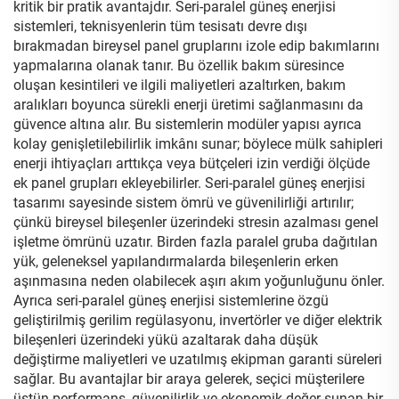
kritik bir pratik avantajdır. Seri-paralel güneş enerjisi
sistemleri, teknisyenlerin tüm tesisatı devre dışı
bırakmadan bireysel panel gruplarını izole edip bakımlarını
yapmalarına olanak tanır. Bu özellik bakım süresince
oluşan kesintileri ve ilgili maliyetleri azaltırken, bakım
aralıkları boyunca sürekli enerji üretimi sağlanmasını da
güvence altına alır. Bu sistemlerin modüler yapısı ayrıca
kolay genişletilebilirlik imkânı sunar; böylece mülk sahipleri
enerji ihtiyaçları arttıkça veya bütçeleri izin verdiği ölçüde
ek panel grupları ekleyebilirler. Seri-paralel güneş enerjisi
tasarımı sayesinde sistem ömrü ve güvenilirliği artırılır;
çünkü bireysel bileşenler üzerindeki stresin azalması genel
işletme ömrünü uzatır. Birden fazla paralel gruba dağıtılan
yük, geleneksel yapılandırmalarda bileşenlerin erken
aşınmasına neden olabilecek aşırı akım yoğunluğunu önler.
Ayrıca seri-paralel güneş enerjisi sistemlerine özgü
geliştirilmiş gerilim regülasyonu, invertörler ve diğer elektrik
bileşenleri üzerindeki yükü azaltarak daha düşük
değiştirme maliyetleri ve uzatılmış ekipman garanti süreleri
sağlar. Bu avantajlar bir araya gelerek, seçici müşterilere
üstün performans, güvenilirlik ve ekonomik değer sunan bir