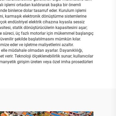
alı işlemi ortadan kaldırarak başka bir önemli
nde binlerce dolar tasarruf eder. Kurulum işlemi
nimi, karmaşık elektronik dönüştürme sistemlerine
rçok endüstriyel elektrik cihazına kıyasla sessiz
itesi, statik dönüştürücülerin kapasitesini aşar;
me süreci, üç fazlı motorlar için mükemmel başlangıç
güvenilir şekilde başlatılmasını mümkün kılar.
mize eder ve işletme maliyetlerini azaltır.
i elle müdahale olmadan ayarlar. Dayanıklılığı,
verir. Teknoloji ölçeklenebilirlik sunar; kullanıcılar
romanyetik girişim üreten veya özel imha prosedürleri