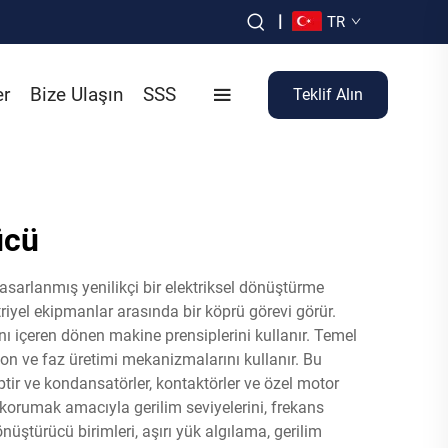
|
TR
er
Bize Ulaşın
SSS
Teklif Alın
ücü
asarlanmış yenilikçi bir elektriksel dönüştürme
triyel ekipmanlar arasında bir köprü görevi görür.
nı içeren dönen makine prensiplerini kullanır. Temel
yon ve faz üretimi mekanizmalarını kullanır. Bu
ir ve kondansatörler, kontaktörler ve özel motor
e korumak amacıyla gerilim seviyelerini, frekans
üştürücü birimleri, aşırı yük algılama, gerilim