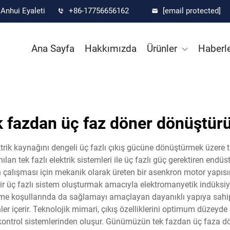
Anhui Eyaleti
+86-17756656162
[email protected]
Ana Sayfa
Hakkımızda
Ürünler
Haberl
k fazdan üç faz döner dönüştür
trik kaynağını dengeli üç fazlı çıkış gücüne dönüştürmek üzere t
an tek fazlı elektrik sistemleri ile üç fazlı güç gerektiren endüs
 çalışması için mekanik olarak üreten bir asenkron motor yapısı
 bir üç fazlı sistem oluşturmak amacıyla elektromanyetik indüksi
etme koşullarında da sağlamayı amaçlayan dayanıklı yapıya sahipt
nler içerir. Teknolojik mimari, çıkış özelliklerini optimum düzeyd
ş kontrol sistemlerinden oluşur. Günümüzün tek fazdan üç faza dön