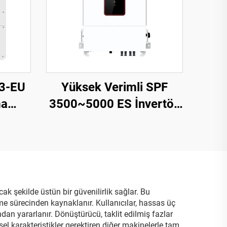
3-EU
Yüksek Verimli SPF
ma
3500~5000 ES İnvertör,
 V,
5000 VA, 9,2-12 kg,
 Güç,
Kompakt Tasarım – 2
k şekilde üstün bir güvenilirlik sağlar. Bu
rme sürecinden kaynaklanır. Kullanıcılar, hassas üç
ndan yararlanır. Dönüştürücü, taklit edilmiş fazlar
sel karakteristikler gerektiren diğer makinelerle tam