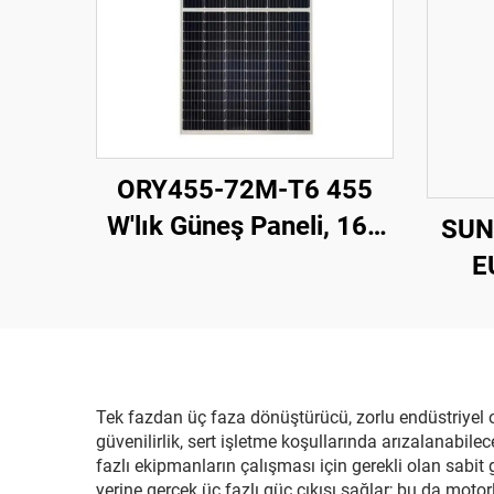
ORY455-72M-T6 455
W'lık Güneş Paneli, 166
SUN
mm Perc Hücreler,
E
Gümüş Renk, 25 Yıl
İnv
Garanti
27,
P
Tek fazdan üç faza dönüştürücü, zorlu endüstriyel o
güvenilirlik, sert işletme koşullarında arızalanabil
fazlı ekipmanların çalışması için gerekli olan sabit 
yerine gerçek üç fazlı güç çıkışı sağlar; bu da motor