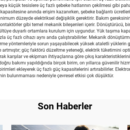
veya küçük tesislere üç fazlı şebeke hatlarının çekilmesi gibi pah
 kapasitesine anında erişim kazanırken, şebeke bağlantı ücretleri
minimum düzeyde elektriksel değişiklik gerektirir. Bakım gereksi
ntaktörler gibi temel mekanik bileşenleri içerir. Dönüştürücü, bi
rültüye duyarlı ortamlara kurulum için uygundur. Yük taşıma kapas
a üç fazlı cihazı aynı anda çalıştırabilirler. Mekanik dönüştür
ürme yöntemleriyle sorun yaşayabilecek yüksek ataletli yüklerin 
artmıştır; güç faktörü düzeltme yeteneği, elektrik tüketimini opti
k karşılar ve ekipman ihtiyaçlarına göre çıkış karakteristiklerin
ğru bakımı yapıldığında birçok birim, on yıllarca güvenilir hizmet 
imleri ekleyerek üç fazlı güç kapasitelerini artırabilirler. Elekt
rinin bulunmaması nedeniyle çevresel etkisi çok düşüktür.
Son Haberler