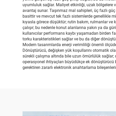
uyumluluk sağlar. Maliyet etkinliği, uzak bölgelere 
avantaj sunar. Taşınmaz mal sahipleri, üç fazlı güç
basittir ve mevcut tek fazlı sistemlerde genellikle 
kıyasla görece düşüktür; rutin bakım, rulmanlar ve ko
çalışır; bu nedenle konut alanlarına yakın ya da gü
kullanıcılar performans kaybı yaşamadan birden fazl
torku karakteristikleri sağlar ve bu da diğer dönüşt
Modern tasarımlarda enerji verimliliği önemli ölçüde 
Dönüştürücü, değişken yük koşullarını otomatik olara
sürekli çalışma altında bile uzun ömürlülük sağlar; do
operasyonel ihtiyaçları büyüdükçe ek dönüştürücü bir
gerektiren zararlı elektronik anahtarlama bileşenle