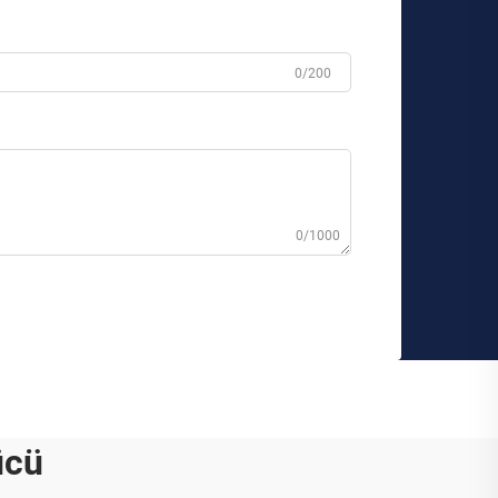
0/200
0/1000
ücü