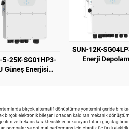
SUN-12K-SG04LP
Enerji Depola
-5-25K-SG01HP3-
İnvertörü, 40-60
U Güneş Enerjisi
132.000 W Yüksek
ertörü, Maksimum
5 Yıl Garanti
5 kW Çıkış, 1000 V
V Girişi, VDE/CE
Sertifikalı
rtamlarda birçok alternatif dönüştürme yöntemini geride bırakaca
ecek birçok elektronik bileşeni ortadan kaldıran mekanik dönüştü
gerilim ve frekans karakteristiklerini koruyan tutarlı güç dağıtımı
lar, pompalar ve optimal performans için otantik üç fazlı elektrik