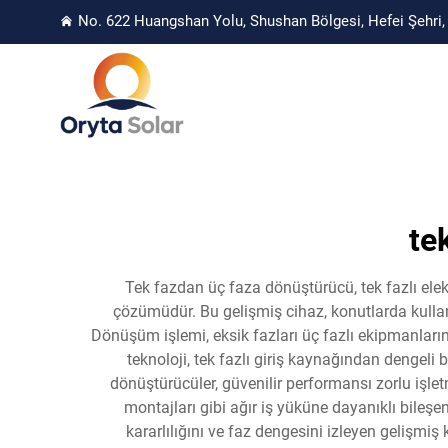
No. 622 Huangshan Yolu, Shushan Bölgesi, Hefei Şehri, 
te
Tek fazdan üç faza dönüştürücü, tek fazlı elek
çözümüdür. Bu gelişmiş cihaz, konutlarda kullanıl
Dönüşüm işlemi, eksik fazları üç fazlı ekipmanların
teknoloji, tek fazlı giriş kaynağından dengeli
dönüştürücüler, güvenilir performansı zorlu işl
montajları gibi ağır iş yüküne dayanıklı bileşe
kararlılığını ve faz dengesini izleyen gelişmi